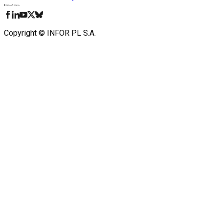
Pobierz w
Pobierz z
Copyright © INFOR PL S.A.