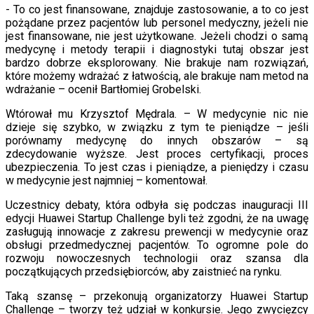
- To co jest finansowane, znajduje zastosowanie, a to co jest
pożądane przez pacjentów lub personel medyczny, jeżeli nie
jest finansowane, nie jest użytkowane. Jeżeli chodzi o samą
medycynę i metody terapii i diagnostyki tutaj obszar jest
bardzo dobrze eksplorowany. Nie brakuje nam rozwiązań,
które możemy wdrażać z łatwością, ale brakuje nam metod na
wdrażanie – ocenił Bartłomiej Grobelski.
Wtórował mu Krzysztof Mędrala. – W medycynie nic nie
dzieje się szybko, w związku z tym te pieniądze – jeśli
porównamy medycynę do innych obszarów – są
zdecydowanie wyższe. Jest proces certyfikacji, proces
ubezpieczenia. To jest czas i pieniądze, a pieniędzy i czasu
w medycynie jest najmniej – komentował.
Uczestnicy debaty, która odbyła się podczas inauguracji III
edycji Huawei Startup Challenge byli też zgodni, że na uwagę
zasługują innowacje z zakresu prewencji w medycynie oraz
obsługi przedmedycznej pacjentów. To ogromne pole do
rozwoju nowoczesnych technologii oraz szansa dla
początkujących przedsiębiorców, aby zaistnieć na rynku.
Taką szansę – przekonują organizatorzy Huawei Startup
Challenge – tworzy też udział w konkursie. Jego zwycięzcy