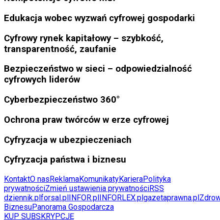
Edukacja wobec wyzwań cyfrowej gospodarki
Cyfrowy rynek kapitałowy – szybkość,
transparentność, zaufanie
Bezpieczeństwo w sieci – odpowiedzialność
cyfrowych liderów
Cyberbezpieczeństwo 360°
Ochrona praw twórców w erze cyfrowej
Cyfryzacja w ubezpieczeniach
Cyfryzacja państwa i biznesu
Kontakt
O nas
Reklama
Komunikaty
Kariera
Polityka
prywatności
Zmień ustawienia prywatności
RSS
dziennik.pl
forsal.pl
INFOR.pl
INFORLEX.pl
gazetaprawna.pl
Zdrow
Biznesu
Panorama Gospodarcza
KUP SUBSKRYPCJĘ