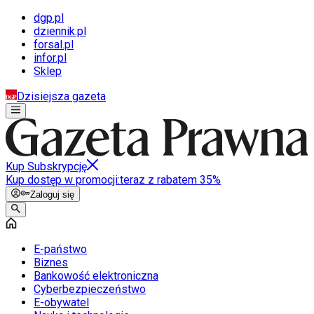
dgp.pl
dziennik.pl
forsal.pl
infor.pl
Sklep
Dzisiejsza gazeta
Kup Subskrypcję
Kup dostęp w promocji:
teraz z rabatem 35%
Zaloguj się
E-państwo
Biznes
Bankowość elektroniczna
Cyberbezpieczeństwo
E-obywatel