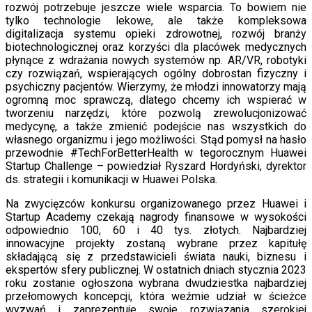
rozwój potrzebuje jeszcze wiele wsparcia. To bowiem nie
tylko technologie lekowe, ale także kompleksowa
digitalizacja systemu opieki zdrowotnej, rozwój branży
biotechnologicznej oraz korzyści dla placówek medycznych
płynące z wdrażania nowych systemów np. AR/VR, robotyki
czy rozwiązań, wspierających ogólny dobrostan fizyczny i
psychiczny pacjentów. Wierzymy, że młodzi innowatorzy mają
ogromną moc sprawczą, dlatego chcemy ich wspierać w
tworzeniu narzędzi, które pozwolą zrewolucjonizować
medycynę, a także zmienić podejście nas wszystkich do
własnego organizmu i jego możliwości. Stąd pomysł na hasło
przewodnie #TechForBetterHealth w tegorocznym Huawei
Startup Challenge – powiedział Ryszard Hordyński, dyrektor
ds. strategii i komunikacji w Huawei Polska.
Na zwycięzców konkursu organizowanego przez Huawei i
Startup Academy czekają nagrody finansowe w wysokości
odpowiednio 100, 60 i 40 tys. złotych. Najbardziej
innowacyjne projekty zostaną wybrane przez kapitułę
składającą się z przedstawicieli świata nauki, biznesu i
ekspertów sfery publicznej. W ostatnich dniach stycznia 2023
roku zostanie ogłoszona wybrana dwudziestka najbardziej
przełomowych koncepcji, która weźmie udział w ścieżce
wyzwań i zaprezentuje swoje rozwiązania szerokiej