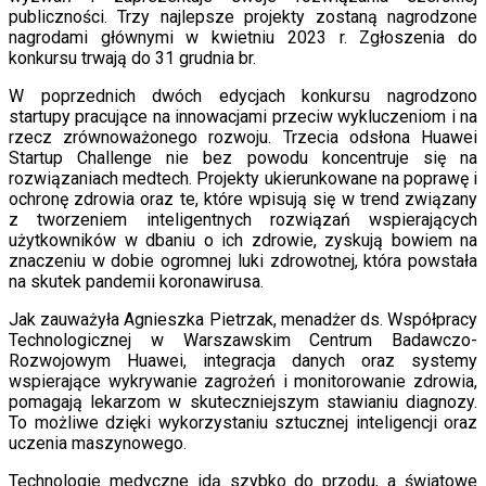
publiczności. Trzy najlepsze projekty zostaną nagrodzone
nagrodami głównymi w kwietniu 2023 r. Zgłoszenia do
konkursu trwają do 31 grudnia br.
W poprzednich dwóch edycjach konkursu nagrodzono
startupy pracujące na innowacjami przeciw wykluczeniom i na
rzecz zrównoważonego rozwoju. Trzecia odsłona Huawei
Startup Challenge nie bez powodu koncentruje się na
rozwiązaniach medtech. Projekty ukierunkowane na poprawę i
ochronę zdrowia oraz te, które wpisują się w trend związany
z tworzeniem inteligentnych rozwiązań wspierających
użytkowników w dbaniu o ich zdrowie, zyskują bowiem na
znaczeniu w dobie ogromnej luki zdrowotnej, która powstała
na skutek pandemii koronawirusa.
Jak zauważyła Agnieszka Pietrzak, menadżer ds. Współpracy
Technologicznej w Warszawskim Centrum Badawczo-
Rozwojowym Huawei, integracja danych oraz systemy
wspierające wykrywanie zagrożeń i monitorowanie zdrowia,
pomagają lekarzom w skuteczniejszym stawianiu diagnozy.
To możliwe dzięki wykorzystaniu sztucznej inteligencji oraz
uczenia maszynowego.
Technologie medyczne idą szybko do przodu, a światowe