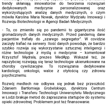
trendy skłaniają innowatorów do tworzenia rozwiązań
dedykowanych medycynie personalizowanej oraz
wykorzystujących analizę danych medycznych, o czym
mówiła Karolina Maria Nowak, dyrektor Wydziału Innowacji i
Rozwoju Biotechnologii w Agencji Badań Medycznych.
- To, co zmieniło się po pandemii to gigantyczna ilość
gromadzonych danych medycznych. Przed pandemią dane
pacjentów trafiały do „szarego segregator”. W covidzie
zaczęły trafiać na serwery. Ilość danych powoduje, że bardzo
szybko rozwija się wykorzystanie sztucznej inteligencji i
różne technologie z myślą o medycynie – komentował
Krzysztof Mędrala, prezes MedApp. Wskazał też, że
najszybciej rozwijają się teraz technologie ukierunkowane na
choroby cywilizacyjne. To rozwiązania dedykowane
kardiologii, onkologii, walce z otyłością czy zdrowiu
psychicznemu.
Rozwój medtech nie odbywa się jednak bez przeszkód.
Zdaniem Bartłomieja
Grobelskiego,
dyrektora Centrum
Innowacji i Transferu Technologii Uniwersytetu Medycznego
w Łodzi brakuje metod do zapraszania startupów do systemu
opieki zdrowotnej. Problemem jest też finansowanie.