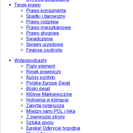
Twoje prawo
Prawo konsumenta
Spadki i darowizny
Prawo rodzinne
Prawo mieszkaniowe
Prawo drogowe
Świadczenia
Sprawy urzędowe
Finanse osobiste
Wideopodcasty
Piąty element
Rynek prawniczy
Kulisy polityki
Polska-Europa-Świat
Bliski świat
Kłótnie Markiewiczów
Hołownia w klimacie
Zapytaj notariusza
Między nami POL i tyka
Z pierwszej strony
Sztuka sporu
Eureka! Odkrycie tygodnia