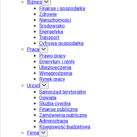
Biznes
Finanse i gospodarka
Zdrowie
Nieruchomości
Środowisko
Energetyka
Transport
Cyfrowa gospodarka
Praca
Prawo pracy
Emerytury i renty
Ubezpieczenia
Wynagrodzenia
Rynek pracy
Urząd
Samorząd terytorialny
Oświata
Służba cywilna
Finanse publiczne
Zamówienia publiczne
Administracja
Księgowość budżetowa
Firma