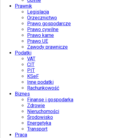
Opinie
Prawnik
Legislacja
Orzecznictwo
Prawo gospodarcze
Prawo cywilne
Prawo karne
Prawo UE
Zawody prawnicze
Podatki
VAT
CIT
PIT
KSeF
Inne podatki
Rachunkowość
Biznes
Finanse i gospodarka
Zdrowie
Nieruchomości
Środowisko
Energetyka
Transport
Praca