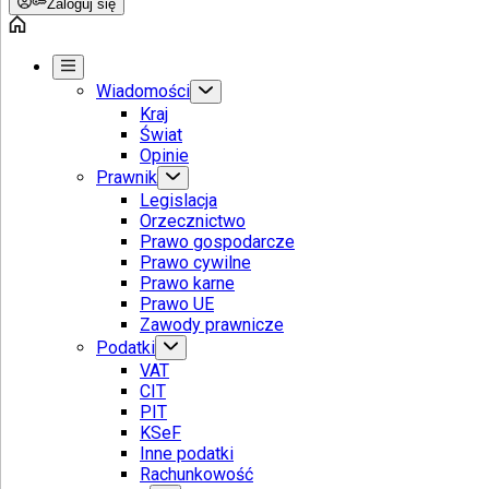
Zaloguj się
Wiadomości
Kraj
Świat
Opinie
Prawnik
Legislacja
Orzecznictwo
Prawo gospodarcze
Prawo cywilne
Prawo karne
Prawo UE
Zawody prawnicze
Podatki
VAT
CIT
PIT
KSeF
Inne podatki
Rachunkowość