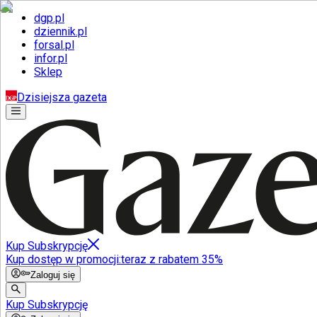
dgp.pl
dziennik.pl
forsal.pl
infor.pl
Sklep
Dzisiejsza gazeta
Kup Subskrypcję
Kup dostęp w promocji:
teraz z rabatem 35%
Zaloguj się
Kup Subskrypcję