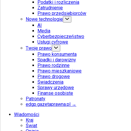
Podatki i rozliczenia
Zatrudnienie
Prawo przedsiębiorców
Nowe technologie
AI
Media
Cyberbezpieczeństwo
Usługi cyfrowe
Twoje prawo
Prawo konsumenta
Spadki i darowizny
Prawo rodzinne
Prawo mieszkaniowe
Prawo drogowe
Świadczenia
Sprawy urzędowe
Finanse osobiste
Patronaty
edgp.gazetaprawna.pl →
Wiadomości
Kraj
Świat