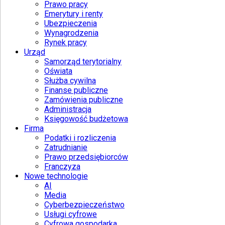
Prawo pracy
Emerytury i renty
Ubezpieczenia
Wynagrodzenia
Rynek pracy
Urząd
Samorząd terytorialny
Oświata
Służba cywilna
Finanse publiczne
Zamówienia publiczne
Administracja
Księgowość budżetowa
Firma
Podatki i rozliczenia
Zatrudnianie
Prawo przedsiębiorców
Franczyza
Nowe technologie
AI
Media
Cyberbezpieczeństwo
Usługi cyfrowe
Cyfrowa gospodarka