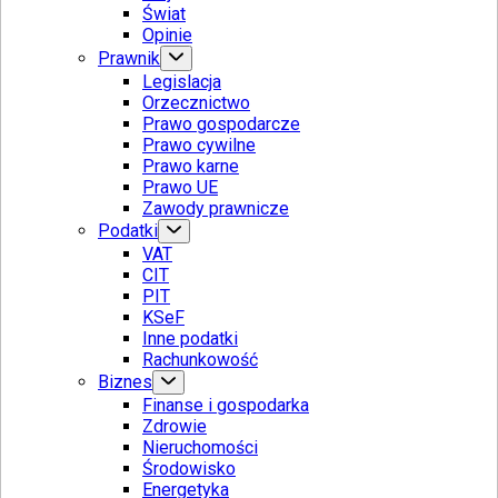
Świat
Opinie
Prawnik
Legislacja
Orzecznictwo
Prawo gospodarcze
Prawo cywilne
Prawo karne
Prawo UE
Zawody prawnicze
Podatki
VAT
CIT
PIT
KSeF
Inne podatki
Rachunkowość
Biznes
Finanse i gospodarka
Zdrowie
Nieruchomości
Środowisko
Energetyka