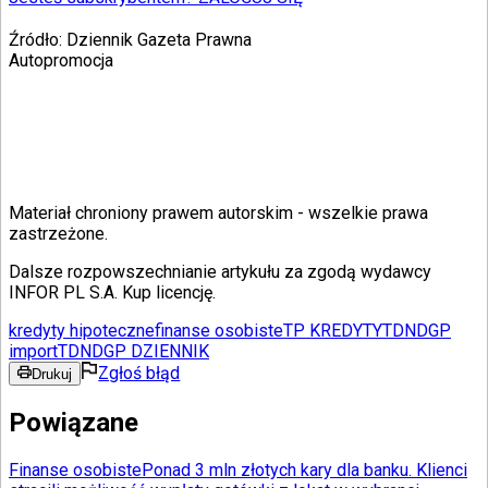
Źródło:
Dziennik Gazeta Prawna
Autopromocja
Materiał chroniony prawem autorskim - wszelkie prawa
zastrzeżone.
Dalsze rozpowszechnianie artykułu za zgodą wydawcy
INFOR PL S.A. Kup licencję.
kredyty hipoteczne
finanse osobiste
TP KREDYTY
TDNDGP
import
TDNDGP DZIENNIK
Zgłoś błąd
Drukuj
Powiązane
Finanse osobiste
Ponad 3 mln złotych kary dla banku. Klienci