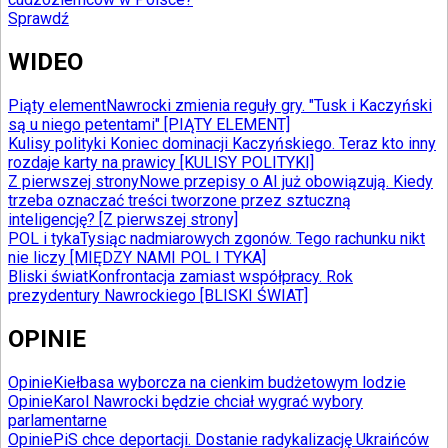
Sprawdź
WIDEO
Piąty element
Nawrocki zmienia reguły gry. "Tusk i Kaczyński
są u niego petentami" [PIĄTY ELEMENT]
Kulisy polityki
Koniec dominacji Kaczyńskiego. Teraz kto inny
rozdaje karty na prawicy [KULISY POLITYKI]
Z pierwszej strony
Nowe przepisy o AI już obowiązują. Kiedy
trzeba oznaczać treści tworzone przez sztuczną
inteligencję? [Z pierwszej strony]
POL i tyka
Tysiąc nadmiarowych zgonów. Tego rachunku nikt
nie liczy [MIĘDZY NAMI POL I TYKA]
Bliski świat
Konfrontacja zamiast współpracy. Rok
prezydentury Nawrockiego [BLISKI ŚWIAT]
OPINIE
Opinie
Kiełbasa wyborcza na cienkim budżetowym lodzie
Opinie
Karol Nawrocki będzie chciał wygrać wybory
parlamentarne
Opinie
PiS chce deportacji. Dostanie radykalizację Ukraińców