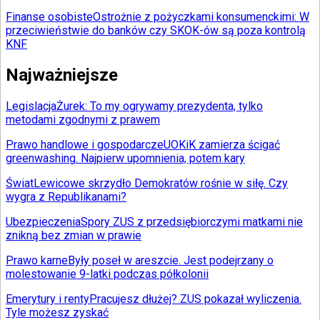
Finanse osobiste
Ostrożnie z pożyczkami konsumenckimi: W
przeciwieństwie do banków czy SKOK-ów są poza kontrolą
KNF
Najważniejsze
Legislacja
Żurek: To my ogrywamy prezydenta, tylko
metodami zgodnymi z prawem
Prawo handlowe i gospodarcze
UOKiK zamierza ścigać
greenwashing. Najpierw upomnienia, potem kary
Świat
Lewicowe skrzydło Demokratów rośnie w siłę. Czy
wygra z Republikanami?
Ubezpieczenia
Spory ZUS z przedsiębiorczymi matkami nie
znikną bez zmian w prawie
Prawo karne
Były poseł w areszcie. Jest podejrzany o
molestowanie 9-latki podczas półkolonii
Emerytury i renty
Pracujesz dłużej? ZUS pokazał wyliczenia.
Tyle możesz zyskać