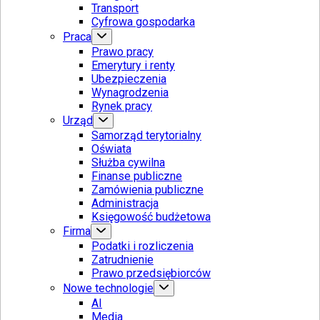
Transport
Cyfrowa gospodarka
Praca
Prawo pracy
Emerytury i renty
Ubezpieczenia
Wynagrodzenia
Rynek pracy
Urząd
Samorząd terytorialny
Oświata
Służba cywilna
Finanse publiczne
Zamówienia publiczne
Administracja
Księgowość budżetowa
Firma
Podatki i rozliczenia
Zatrudnienie
Prawo przedsiębiorców
Nowe technologie
AI
Media