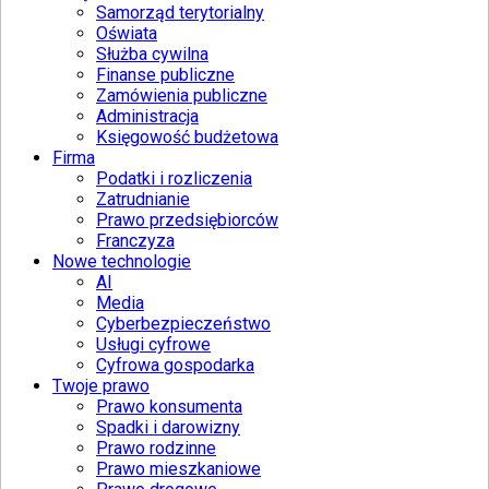
Samorząd terytorialny
Oświata
Służba cywilna
Finanse publiczne
Zamówienia publiczne
Administracja
Księgowość budżetowa
Firma
Podatki i rozliczenia
Zatrudnianie
Prawo przedsiębiorców
Franczyza
Nowe technologie
AI
Media
Cyberbezpieczeństwo
Usługi cyfrowe
Cyfrowa gospodarka
Twoje prawo
Prawo konsumenta
Spadki i darowizny
Prawo rodzinne
Prawo mieszkaniowe