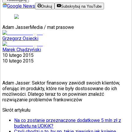
Google News
Drukuj
Subskrybuj na YouTube
Adam Jasser
Media / mat prasowe
Grzegorz Osiecki
Marek Chądzyński
10 lutego 2015
10 lutego 2015
Adam Jasser: Sektor finansowy zawiódł swoich klientów,
oferując im produkty, które nie były dostosowane do ich
możliwości. Dlatego teraz to on powinien znaleźć
rozwiązanie problemów frankowiczów
Skrót artykułu
Na co zostanie przeznaczone dodatkowe 5 mln zł z
budżetu na UOKiK?
Czyli chodzi o to, by np. takie zjawisko jak kolejne