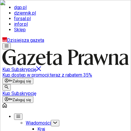
dgp.pl
dziennik.pl
forsal.pl
infor.pl
Sklep
Dzisiejsza gazeta
Kup Subskrypcję
Kup dostęp w promocji:
teraz z rabatem 35%
Zaloguj się
Kup Subskrypcję
Zaloguj się
Wiadomości
Kraj