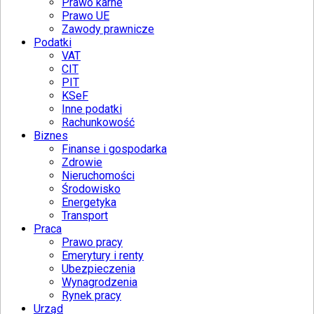
Prawo karne
Prawo UE
Zawody prawnicze
Podatki
VAT
CIT
PIT
KSeF
Inne podatki
Rachunkowość
Biznes
Finanse i gospodarka
Zdrowie
Nieruchomości
Środowisko
Energetyka
Transport
Praca
Prawo pracy
Emerytury i renty
Ubezpieczenia
Wynagrodzenia
Rynek pracy
Urząd