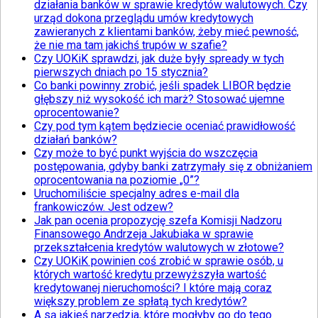
działania banków w sprawie kredytów walutowych. Czy
urząd dokona przeglądu umów kredytowych
zawieranych z klientami banków, żeby mieć pewność,
że nie ma tam jakichś trupów w szafie?
Czy UOKiK sprawdzi, jak duże były spready w tych
pierwszych dniach po 15 stycznia?
Co banki powinny zrobić, jeśli spadek LIBOR będzie
głębszy niż wysokość ich marż? Stosować ujemne
oprocentowanie?
Czy pod tym kątem będziecie oceniać prawidłowość
działań banków?
Czy może to być punkt wyjścia do wszczęcia
postępowania, gdyby banki zatrzymały się z obniżaniem
oprocentowania na poziomie „0”?
Uruchomiliście specjalny adres e-mail dla
frankowiczów. Jest odzew?
Jak pan ocenia propozycję szefa Komisji Nadzoru
Finansowego Andrzeja Jakubiaka w sprawie
przekształcenia kredytów walutowych w złotowe?
Czy UOKiK powinien coś zrobić w sprawie osób, u
których wartość kredytu przewyższyła wartość
kredytowanej nieruchomości? I które mają coraz
większy problem ze spłatą tych kredytów?
A są jakieś narzędzia, które mogłyby go do tego