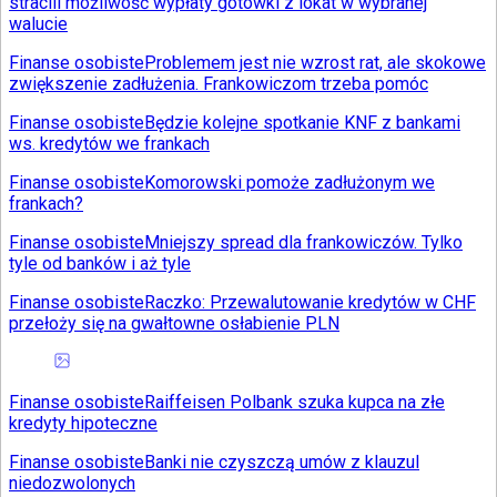
stracili możliwość wypłaty gotówki z lokat w wybranej
walucie
Finanse osobiste
Problemem jest nie wzrost rat, ale skokowe
zwiększenie zadłużenia. Frankowiczom trzeba pomóc
Finanse osobiste
Będzie kolejne spotkanie KNF z bankami
ws. kredytów we frankach
Finanse osobiste
Komorowski pomoże zadłużonym we
frankach?
Finanse osobiste
Mniejszy spread dla frankowiczów. Tylko
tyle od banków i aż tyle
Finanse osobiste
Raczko: Przewalutowanie kredytów w CHF
przełoży się na gwałtowne osłabienie PLN
Finanse osobiste
Raiffeisen Polbank szuka kupca na złe
kredyty hipoteczne
Finanse osobiste
Banki nie czyszczą umów z klauzul
niedozwolonych