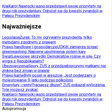
Kraj
Karol Nawrocki jasno przedstawił swoje priorytety na
drugi rok prezydentury. Odniósł się do kwestii żyrandoli w
Pałacu Prezydenckim
Najważniejsze
Legislacja
Żurek: To my ogrywamy prezydenta, tylko
metodami zgodnymi z prawem
Prawo handlowe i gospodarcze
UOKiK zamierza ścigać
greenwashing. Najpierw upomnienia, potem kary
Świat
Lewicowe skrzydło Demokratów rośnie w siłę. Czy
wygra z Republikanami?
Ubezpieczenia
Spory ZUS z przedsiębiorczymi matkami nie
znikną bez zmian w prawie
Prawo karne
Były poseł w areszcie. Jest podejrzany o
molestowanie 9-latki podczas półkolonii
Emerytury i renty
Pracujesz dłużej? ZUS pokazał wyliczenia.
Tyle możesz zyskać
Kraj
Karol Nawrocki jasno przedstawił swoje priorytety na
drugi rok prezydentury. Odniósł się do kwestii żyrandoli w
Pałacu Prezydenckim
Autopromocja