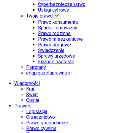
Cyberbezpieczeństwo
Usługi cyfrowe
Twoje prawo
Prawo konsumenta
Spadki i darowizny
Prawo rodzinne
Prawo mieszkaniowe
Prawo drogowe
Świadczenia
Sprawy urzędowe
Finanse osobiste
Patronaty
edgp.gazetaprawna.pl →
Wiadomości
Kraj
Świat
Opinie
Prawnik
Legislacja
Orzecznictwo
Prawo gospodarcze
Prawo cywilne