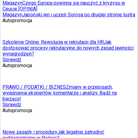
Magazyn
Czego Europa powinna się nauczyć z kryzysu w
Ceucie [OPINIA]
Magazyn
Japoński jen i uczeń Sorosa po drugiej stronie lustra
Autopromocja
Szkolenie Online: Rewolucja w rekrutacji dla HR
Jak
dostosować procesy rekrutacyjne do nowych zasad jawności
wynagrodzeń?
Sprawdź
Autopromocja
PRAWO / PODATKI / BIZNES
Zmiany w przepisach,
wyjaśnienia ekspertów, komentarze i analizy. Bądź na
bieżąco!
Sprawdź
Autopromocja
Nowe zasady i procedury
Jak legalnie zatrudnić
cudzoziemców w Polsce?