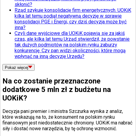
skłonić?
Rząd szykuje konsolidację firm energetycznych. UOKiK
kilka lat temu podjął negatywną decyzję w sprawie
konsolidacji PGE i Energi, czy dziś decyzja może być
inna?
Czyli dane wyjściowe dla UOKiK pojawią się za jakiś
czas, ale kilka lat temu Urząd stwierdził, że powstanie
tak dużych podmiotów na polskim rynku zaburzy
konkurencję. Czy pan widzi okoliczności, które mogą
wpłynąć na inną decyzję Urzędu?
Pokaż
więcej
Na co zostanie przeznaczone
dodatkowe 5 mln zł z budżetu na
UOKiK?
Decyzja pani premier i ministra Szczurka wynika z analiz,
które wskazują na to, że konsument na polskim rynku
finansowym jest niedostatecznie chroniony. UOKiK ma nabrać
siły i dostać nowe narzędzia, by tę ochronę wzmocnić.