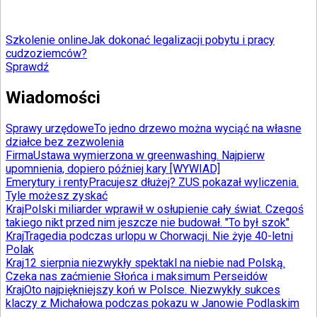
Szkolenie online
Jak dokonać legalizacji pobytu i pracy
cudzoziemców?
Sprawdź
Wiadomości
Sprawy urzędowe
To jedno drzewo można wyciąć na własne
działce bez zezwolenia
Firma
Ustawa wymierzona w greenwashing. Najpierw
upomnienia, dopiero później kary [WYWIAD]
Emerytury i renty
Pracujesz dłużej? ZUS pokazał wyliczenia.
Tyle możesz zyskać
Kraj
Polski miliarder wprawił w osłupienie cały świat. Czegoś
takiego nikt przed nim jeszcze nie budował. "To był szok"
Kraj
Tragedia podczas urlopu w Chorwacji. Nie żyje 40-letni
Polak
Kraj
12 sierpnia niezwykły spektakl na niebie nad Polską.
Czeka nas zaćmienie Słońca i maksimum Perseidów
Kraj
Oto najpiękniejszy koń w Polsce. Niezwykły sukces
klaczy z Michałowa podczas pokazu w Janowie Podlaskim