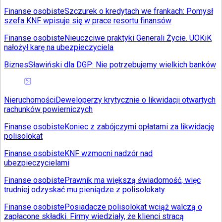
Finanse osobiste
Szczurek o kredytach we frankach: Pomysł
szefa KNF wpisuje się w prace resortu finansów
Finanse osobiste
Nieuczciwe praktyki Generali Życie. UOKiK
nałożył karę na ubezpieczyciela
Biznes
Sławiński dla DGP: Nie potrzebujemy wielkich banków
Nieruchomości
Deweloperzy krytycznie o likwidacji otwartych
rachunków powierniczych
Finanse osobiste
Koniec z zabójczymi opłatami za likwidację
polisolokat
Finanse osobiste
KNF wzmocni nadzór nad
ubezpieczycielami
Finanse osobiste
Prawnik ma większą świadomość, więc
trudniej odzyskać mu pieniądze z polisolokaty
Finanse osobiste
Posiadacze polisolokat wciąż walczą o
zapłacone składki. Firmy wiedziały, że klienci stracą