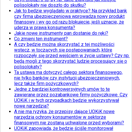
polisolokaty nie doszło do skutku?
Jak to będzie wyglądało w praktyce? Na przykład bank
czy firma ubezpieczeniowa wprowadza nowy produkt
finansowy i wy go od razu blokujecie, jeśli uznacie, że
uderza w prawa konsumenta?
Jakie nowe instrumenty pan dostanie do ręki?
Co zmieni ten instrument?
A czy będzie można skorzystać z tej możliwości
wstecz, w toczących się postępowaniach, które
rozpoczęły się przed wejściem w życie ustawy? Czy np.
będą mogli z tego skorzystać ludzie procesujący się o
polisolokaty?
Ta ustawa ma dotyczyć całego sektora finansowego,
nie tylko banków czy instytucji ubezpieczeniowych,
lecz także firm pożyczkowych?
Jedne z bardziej kontrowersyjnych umów to te
zawierane przez pozabankowe firmy pożyczkowe. Czy
UOKiK i w tych przypadkach będzie wykorzystywał
nowe narzędzia?
A nie ma ryzyka, że przepisy dające UOKiK nowe
narzędzia ochrony konsumentów w sektorze
finansowym nie zostaną uchwalone przed wyborami?
UOKiK zapowiada, że będzie ściśle monitorował