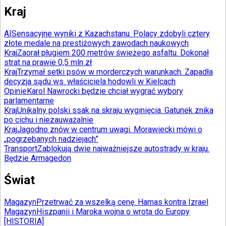
Kraj
AI
Sensacyjne wyniki z Kazachstanu. Polacy zdobyli cztery
złote medale na prestiżowych zawodach naukowych
Kraj
Zaorał pługiem 200 metrów świeżego asfaltu. Dokonał
strat na prawie 0,5 mln zł
Kraj
Trzymał setki psów w morderczych warunkach. Zapadła
decyzja sądu ws. właściciela hodowli w Kielcach
Opinie
Karol Nawrocki będzie chciał wygrać wybory
parlamentarne
Kraj
Unikalny polski ssak na skraju wyginięcia. Gatunek znika
po cichu i niezauważalnie
Kraj
Jagodno znów w centrum uwagi. Morawiecki mówi o
„pogrzebanych nadziejach”
Transport
Zablokują dwie najważniejsze autostrady w kraju.
Będzie Armagedon
Świat
Magazyn
Przetrwać za wszelką cenę. Hamas kontra Izrael
Magazyn
Hiszpanii i Maroka wojna o wrota do Europy
[HISTORIA]