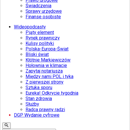
Prawo drogowe
Świadczenia
Sprawy urzędowe
Finanse osobiste
Wideopodcasty
Piąty element
Rynek prawniczy
Kulisy polityki
Polska-Europa-Świat
Bliski świat
Kłótnie Markiewiczów
Hołownia w klimacie
Zapytaj notariusza
Między nami POL i tyka
Z pierwszej strony
Sztuka sporu
Eureka! Odkrycie tygodnia
Stan zdrowia
Służby
Radca prawny radzi
DGP Wydanie cyfrowe