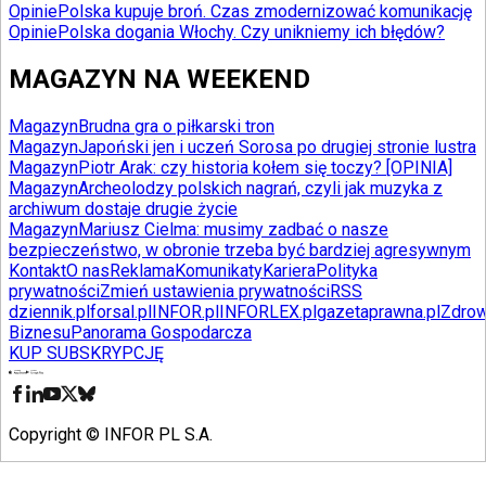
Opinie
Polska kupuje broń. Czas zmodernizować komunikację
Opinie
Polska dogania Włochy. Czy unikniemy ich błędów?
MAGAZYN NA WEEKEND
Magazyn
Brudna gra o piłkarski tron
Magazyn
Japoński jen i uczeń Sorosa po drugiej stronie lustra
Magazyn
Piotr Arak: czy historia kołem się toczy? [OPINIA]
Magazyn
Archeolodzy polskich nagrań, czyli jak muzyka z
archiwum dostaje drugie życie
Magazyn
Mariusz Cielma: musimy zadbać o nasze
bezpieczeństwo, w obronie trzeba być bardziej agresywnym
Kontakt
O nas
Reklama
Komunikaty
Kariera
Polityka
prywatności
Zmień ustawienia prywatności
RSS
dziennik.pl
forsal.pl
INFOR.pl
INFORLEX.pl
gazetaprawna.pl
Zdrow
Biznesu
Panorama Gospodarcza
KUP SUBSKRYPCJĘ
Pobierz w
Pobierz z
Copyright © INFOR PL S.A.