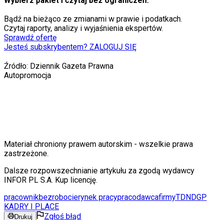
Wybierz pakiet i czytaj bez ograniczeń.
Bądź na bieżąco ze zmianami w prawie i podatkach.
Czytaj raporty, analizy i wyjaśnienia ekspertów.
Sprawdź ofertę
Jesteś subskrybentem? ZALOGUJ SIĘ
Źródło:
Dziennik Gazeta Prawna
Autopromocja
Materiał chroniony prawem autorskim - wszelkie prawa
zastrzeżone.
Dalsze rozpowszechnianie artykułu za zgodą wydawcy
INFOR PL S.A. Kup licencję.
pracownik
bezrobocie
rynek pracy
pracodawca
firmy
TDNDGP
KADRY I PLACE
Zgłoś błąd
Drukuj