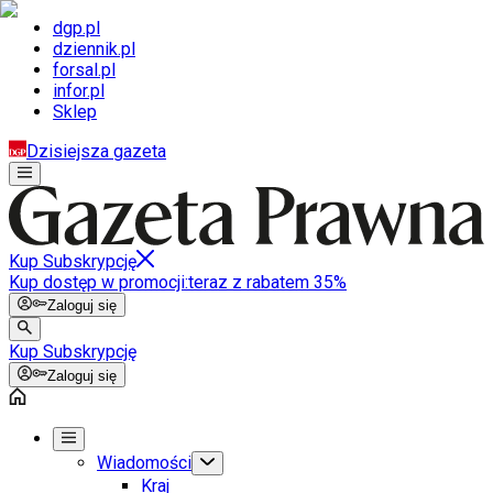
dgp.pl
dziennik.pl
forsal.pl
infor.pl
Sklep
Dzisiejsza gazeta
Kup Subskrypcję
Kup dostęp w promocji:
teraz z rabatem 35%
Zaloguj się
Kup Subskrypcję
Zaloguj się
Wiadomości
Kraj