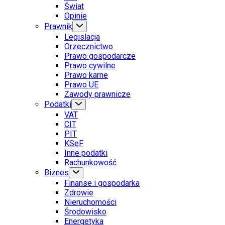
Świat
Opinie
Prawnik
Legislacja
Orzecznictwo
Prawo gospodarcze
Prawo cywilne
Prawo karne
Prawo UE
Zawody prawnicze
Podatki
VAT
CIT
PIT
KSeF
Inne podatki
Rachunkowość
Biznes
Finanse i gospodarka
Zdrowie
Nieruchomości
Środowisko
Energetyka