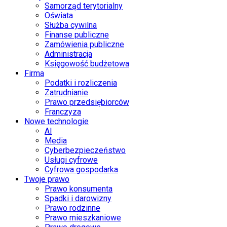
Samorząd terytorialny
Oświata
Służba cywilna
Finanse publiczne
Zamówienia publiczne
Administracja
Księgowość budżetowa
Firma
Podatki i rozliczenia
Zatrudnianie
Prawo przedsiębiorców
Franczyza
Nowe technologie
AI
Media
Cyberbezpieczeństwo
Usługi cyfrowe
Cyfrowa gospodarka
Twoje prawo
Prawo konsumenta
Spadki i darowizny
Prawo rodzinne
Prawo mieszkaniowe