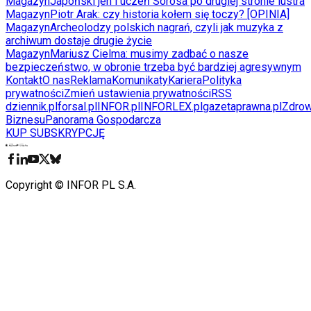
Magazyn
Japoński jen i uczeń Sorosa po drugiej stronie lustra
Magazyn
Piotr Arak: czy historia kołem się toczy? [OPINIA]
Magazyn
Archeolodzy polskich nagrań, czyli jak muzyka z
archiwum dostaje drugie życie
Magazyn
Mariusz Cielma: musimy zadbać o nasze
bezpieczeństwo, w obronie trzeba być bardziej agresywnym
Kontakt
O nas
Reklama
Komunikaty
Kariera
Polityka
prywatności
Zmień ustawienia prywatności
RSS
dziennik.pl
forsal.pl
INFOR.pl
INFORLEX.pl
gazetaprawna.pl
Zdrow
Biznesu
Panorama Gospodarcza
KUP SUBSKRYPCJĘ
Pobierz w
Pobierz z
Copyright © INFOR PL S.A.