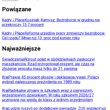
Powiązane
Kadry i Płace
Kosiniak-Kamysz: Bezrobocie w grudniu nie
przekroczy 13,7 procent
Kadry i Płace
Reforma urzędów pracy zmniejszy bezrobocie.
Cel rządu? Mniej niż 13. proc pod koniec roku
Najważniejsze
Świadczenia
Wzrost opłat w spółdzielniach zaskoczył
mieszkańców. Rząd przygotował prezent, ale czas na
złożenie wniosku masz tylko do 31 sierpnia
Kraj
Prawie 45 procent głosów i deklasacja rywali. Polacy
wybrali najlepszego prezydenta po 1989 roku
Kraj
Radykalne zmiany w szkołach wraz z pierwszym,
wrześniowym dzwonkiem. W roku szkolnym 2026/27
uczniowie nie wejdą do klasy z jednym przedmiotem
Kraj
Ludzie ruszyli po dodatkowe pieniądze. ZUS wypłacił już