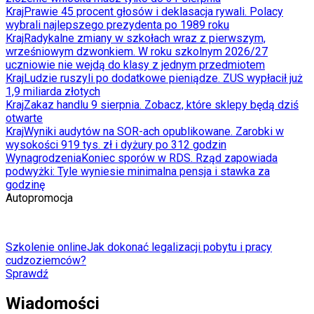
Kraj
Prawie 45 procent głosów i deklasacja rywali. Polacy
wybrali najlepszego prezydenta po 1989 roku
Kraj
Radykalne zmiany w szkołach wraz z pierwszym,
wrześniowym dzwonkiem. W roku szkolnym 2026/27
uczniowie nie wejdą do klasy z jednym przedmiotem
Kraj
Ludzie ruszyli po dodatkowe pieniądze. ZUS wypłacił już
1,9 miliarda złotych
Kraj
Zakaz handlu 9 sierpnia. Zobacz, które sklepy będą dziś
otwarte
Kraj
Wyniki audytów na SOR-ach opublikowane. Zarobki w
wysokości 919 tys. zł i dyżury po 312 godzin
Wynagrodzenia
Koniec sporów w RDS. Rząd zapowiada
podwyżki: Tyle wyniesie minimalna pensja i stawka za
godzinę
Autopromocja
Szkolenie online
Jak dokonać legalizacji pobytu i pracy
cudzoziemców?
Sprawdź
Wiadomości