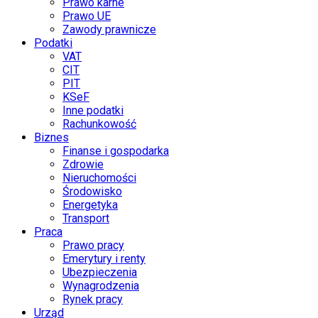
Prawo karne
Prawo UE
Zawody prawnicze
Podatki
VAT
CIT
PIT
KSeF
Inne podatki
Rachunkowość
Biznes
Finanse i gospodarka
Zdrowie
Nieruchomości
Środowisko
Energetyka
Transport
Praca
Prawo pracy
Emerytury i renty
Ubezpieczenia
Wynagrodzenia
Rynek pracy
Urząd