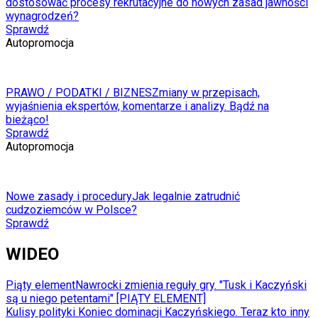
dostosować procesy rekrutacyjne do nowych zasad jawności
wynagrodzeń?
Sprawdź
Autopromocja
PRAWO / PODATKI / BIZNES
Zmiany w przepisach,
wyjaśnienia ekspertów, komentarze i analizy. Bądź na
bieżąco!
Sprawdź
Autopromocja
Nowe zasady i procedury
Jak legalnie zatrudnić
cudzoziemców w Polsce?
Sprawdź
WIDEO
Piąty element
Nawrocki zmienia reguły gry. "Tusk i Kaczyński
są u niego petentami" [PIĄTY ELEMENT]
Kulisy polityki
Koniec dominacji Kaczyńskiego. Teraz kto inny