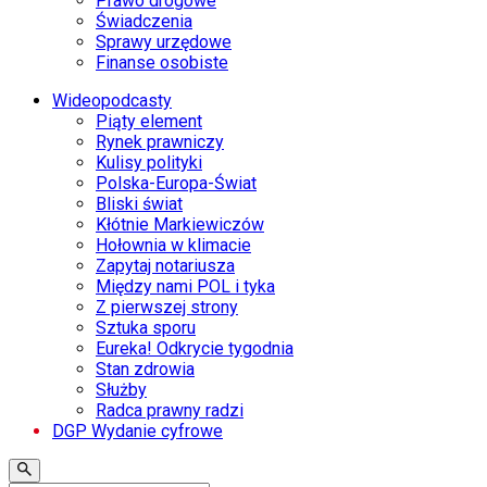
Prawo drogowe
Świadczenia
Sprawy urzędowe
Finanse osobiste
Wideopodcasty
Piąty element
Rynek prawniczy
Kulisy polityki
Polska-Europa-Świat
Bliski świat
Kłótnie Markiewiczów
Hołownia w klimacie
Zapytaj notariusza
Między nami POL i tyka
Z pierwszej strony
Sztuka sporu
Eureka! Odkrycie tygodnia
Stan zdrowia
Służby
Radca prawny radzi
DGP Wydanie cyfrowe