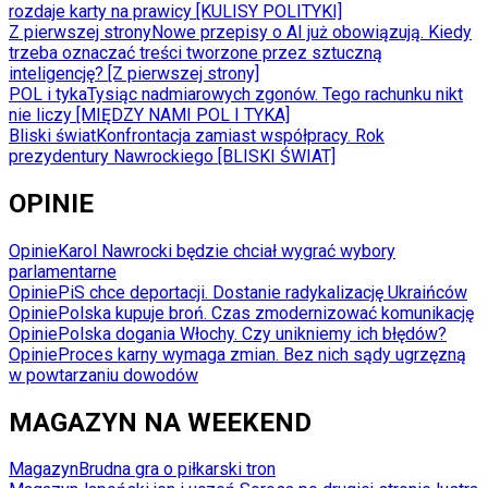
rozdaje karty na prawicy [KULISY POLITYKI]
Z pierwszej strony
Nowe przepisy o AI już obowiązują. Kiedy
trzeba oznaczać treści tworzone przez sztuczną
inteligencję? [Z pierwszej strony]
POL i tyka
Tysiąc nadmiarowych zgonów. Tego rachunku nikt
nie liczy [MIĘDZY NAMI POL I TYKA]
Bliski świat
Konfrontacja zamiast współpracy. Rok
prezydentury Nawrockiego [BLISKI ŚWIAT]
OPINIE
Opinie
Karol Nawrocki będzie chciał wygrać wybory
parlamentarne
Opinie
PiS chce deportacji. Dostanie radykalizację Ukraińców
Opinie
Polska kupuje broń. Czas zmodernizować komunikację
Opinie
Polska dogania Włochy. Czy unikniemy ich błędów?
Opinie
Proces karny wymaga zmian. Bez nich sądy ugrzęzną
w powtarzaniu dowodów
MAGAZYN NA WEEKEND
Magazyn
Brudna gra o piłkarski tron