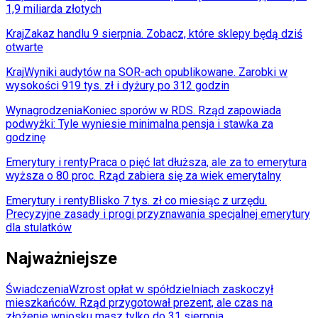
1,9 miliarda złotych
Kraj
Zakaz handlu 9 sierpnia. Zobacz, które sklepy będą dziś
otwarte
Kraj
Wyniki audytów na SOR-ach opublikowane. Zarobki w
wysokości 919 tys. zł i dyżury po 312 godzin
Wynagrodzenia
Koniec sporów w RDS. Rząd zapowiada
podwyżki: Tyle wyniesie minimalna pensja i stawka za
godzinę
Emerytury i renty
Praca o pięć lat dłuższa, ale za to emerytura
wyższa o 80 proc. Rząd zabiera się za wiek emerytalny
Emerytury i renty
Blisko 7 tys. zł co miesiąc z urzędu.
Precyzyjne zasady i progi przyznawania specjalnej emerytury
dla stulatków
Najważniejsze
Świadczenia
Wzrost opłat w spółdzielniach zaskoczył
mieszkańców. Rząd przygotował prezent, ale czas na
złożenie wniosku masz tylko do 31 sierpnia