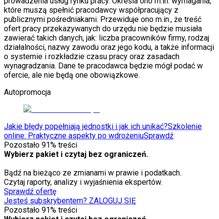
prowadzenia usług rynku pracy. Określa ono m.in. wymagania,
które muszą spełnić pracodawcy współpracujący z
publicznymi pośredniakami. Przewiduje ono m.in., że treść
ofert pracy przekazywanych do urzędu nie będzie musiała
zawierać takich danych, jak: liczba pracowników firmy, rodzaj
działalności, nazwy zawodu oraz jego kodu, a także informacji
o systemie i rozkładzie czasu pracy oraz zasadach
wynagradzania. Dane te pracodawca będzie mógł podać w
ofercie, ale nie będą one obowiązkowe.
Autopromocja
Jakie błędy popełniają jednostki i jak ich unikać?
Szkolenie
online: Praktyczne aspekty po wdrożeniu
Sprawdź
Pozostało
91
% treści
Wybierz pakiet i czytaj bez ograniczeń.
Bądź na bieżąco ze zmianami w prawie i podatkach.
Czytaj raporty, analizy i wyjaśnienia ekspertów.
Sprawdź ofertę
Jesteś subskrybentem? ZALOGUJ SIĘ
Pozostało
91
% treści