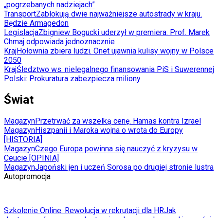
„pogrzebanych nadziejach”
Transport
Zablokują dwie najważniejsze autostrady w kraju.
Będzie Armagedon
Legislacja
Zbigniew Bogucki uderzył w premiera. Prof. Marek
Chmaj odpowiada jednoznacznie
Kraj
Hołownia zbiera ludzi. Onet ujawnia kulisy wojny w Polsce
2050
Kraj
Śledztwo ws. nielegalnego finansowania PiS i Suwerennej
Polski: Prokuratura zabezpiecza miliony
Świat
Magazyn
Przetrwać za wszelką cenę. Hamas kontra Izrael
Magazyn
Hiszpanii i Maroka wojna o wrota do Europy
[HISTORIA]
Magazyn
Czego Europa powinna się nauczyć z kryzysu w
Ceucie [OPINIA]
Magazyn
Japoński jen i uczeń Sorosa po drugiej stronie lustra
Autopromocja
Szkolenie Online: Rewolucja w rekrutacji dla HR
Jak