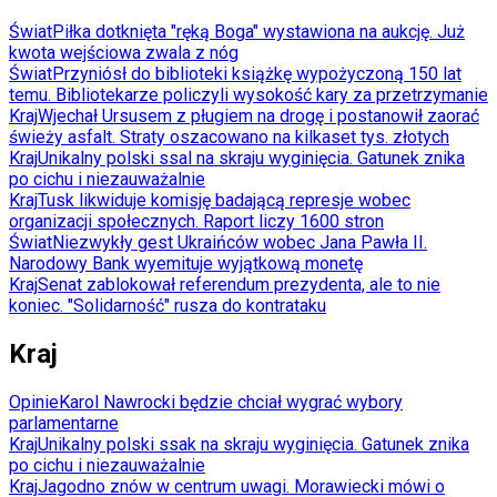
Świat
Piłka dotknięta "ręką Boga" wystawiona na aukcję. Już
kwota wejściowa zwala z nóg
Świat
Przyniósł do biblioteki książkę wypożyczoną 150 lat
temu. Bibliotekarze policzyli wysokość kary za przetrzymanie
Kraj
Wjechał Ursusem z pługiem na drogę i postanowił zaorać
świeży asfalt. Straty oszacowano na kilkaset tys. złotych
Kraj
Unikalny polski ssal na skraju wyginięcia. Gatunek znika
po cichu i niezauważalnie
Kraj
Tusk likwiduje komisję badającą represje wobec
organizacji społecznych. Raport liczy 1600 stron
Świat
Niezwykły gest Ukraińców wobec Jana Pawła II.
Narodowy Bank wyemituje wyjątkową monetę
Kraj
Senat zablokował referendum prezydenta, ale to nie
koniec. "Solidarność" rusza do kontrataku
Kraj
Opinie
Karol Nawrocki będzie chciał wygrać wybory
parlamentarne
Kraj
Unikalny polski ssak na skraju wyginięcia. Gatunek znika
po cichu i niezauważalnie
Kraj
Jagodno znów w centrum uwagi. Morawiecki mówi o