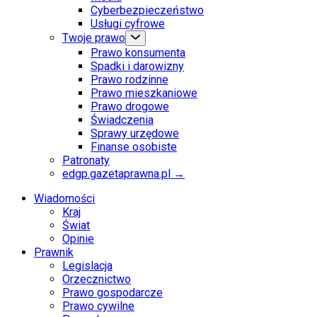
Cyberbezpieczeństwo
Usługi cyfrowe
Twoje prawo
Prawo konsumenta
Spadki i darowizny
Prawo rodzinne
Prawo mieszkaniowe
Prawo drogowe
Świadczenia
Sprawy urzędowe
Finanse osobiste
Patronaty
edgp.gazetaprawna.pl →
Wiadomości
Kraj
Świat
Opinie
Prawnik
Legislacja
Orzecznictwo
Prawo gospodarcze
Prawo cywilne