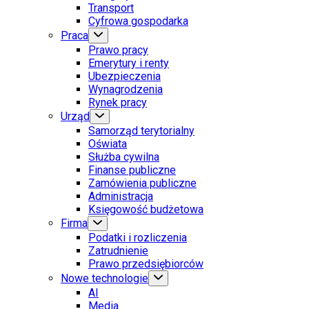
Transport
Cyfrowa gospodarka
Praca
Prawo pracy
Emerytury i renty
Ubezpieczenia
Wynagrodzenia
Rynek pracy
Urząd
Samorząd terytorialny
Oświata
Służba cywilna
Finanse publiczne
Zamówienia publiczne
Administracja
Księgowość budżetowa
Firma
Podatki i rozliczenia
Zatrudnienie
Prawo przedsiębiorców
Nowe technologie
AI
Media