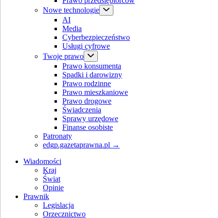
Prawo przedsiębiorców
Nowe technologie
AI
Media
Cyberbezpieczeństwo
Usługi cyfrowe
Twoje prawo
Prawo konsumenta
Spadki i darowizny
Prawo rodzinne
Prawo mieszkaniowe
Prawo drogowe
Świadczenia
Sprawy urzędowe
Finanse osobiste
Patronaty
edgp.gazetaprawna.pl →
Wiadomości
Kraj
Świat
Opinie
Prawnik
Legislacja
Orzecznictwo