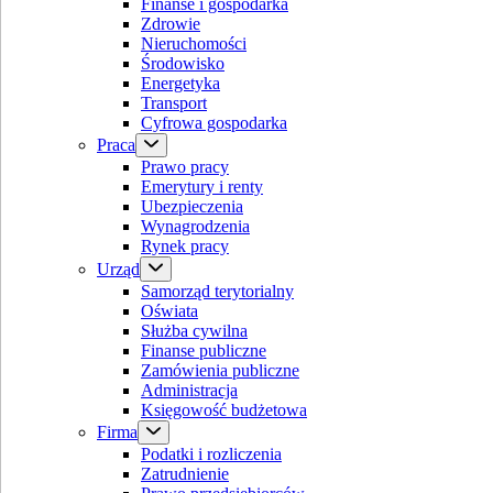
Finanse i gospodarka
Zdrowie
Nieruchomości
Środowisko
Energetyka
Transport
Cyfrowa gospodarka
Praca
Prawo pracy
Emerytury i renty
Ubezpieczenia
Wynagrodzenia
Rynek pracy
Urząd
Samorząd terytorialny
Oświata
Służba cywilna
Finanse publiczne
Zamówienia publiczne
Administracja
Księgowość budżetowa
Firma
Podatki i rozliczenia
Zatrudnienie