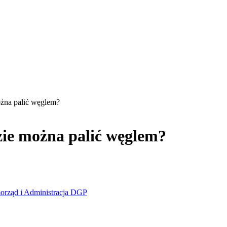
ożna palić węglem?
zie można palić węglem?
morząd i Administracja DGP