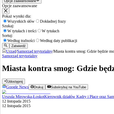
Opcje zaawansowane
Opcje zaawansowane
Pokaż wyniki dla:
Wszystkich słów
Dokładnej frazy
Szukaj:
W tytułach i treści
W tytułach
Sortuj:
Według trafności
Według daty publikacji
Zatwierdź
Urząd
/
Samorząd terytorialny
/
Miasta kontra smog: Gdzie będzie m
Samorząd terytorialny
Miasta kontra smog: Gdzie będ
Udostępnij
Google News
Drukuj
Subskrybuj na YouTube
Urszula Mirowska-Łoskot
Kierownik działów Kadry i Płace oraz Sa
12 listopada 2015
12 listopada 2015