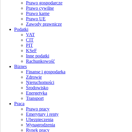
Prawo gospodarcze
Prawo cywilne
Prawo karne
Prawo UE
Zawody prawnicze
Podatki
VAT
CIT
PIT
KSeF
Inne podatki
Rachunkowość
Biznes
Finanse i gospodarka
Zdrowie
Nieruchomości
Środowisko
Energetyka
Transport
Praca
Prawo pracy
Emerytury i renty
Ubezpieczenia
Wynagrodzenia
Rynek pracy