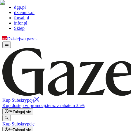
dgp.pl
dziennik.pl
forsal.pl
infor.pl
Sklep
Dzisiejsza gazeta
Kup Subskrypcję
Kup dostęp w promocji:
teraz z rabatem 35%
Zaloguj się
Kup Subskrypcję
Zaloguj się