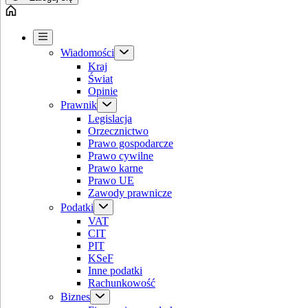
Wiadomości
Kraj
Świat
Opinie
Prawnik
Legislacja
Orzecznictwo
Prawo gospodarcze
Prawo cywilne
Prawo karne
Prawo UE
Zawody prawnicze
Podatki
VAT
CIT
PIT
KSeF
Inne podatki
Rachunkowość
Biznes