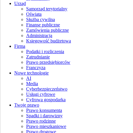
Urząd
Samorząd terytorialny
Oświata
Służba cywilna
Finanse publiczne
Zamówienia publiczne
Administracja
Księgowość budżetowa
Firma
Podatki i rozliczenia
Zatrudnianie
Prawo przedsiębiorców
Franczyza
Nowe technologie
AI
Media
Cyberbezpieczeństwo
Usługi cyfrowe
Cyfrowa gospodarka
Twoje prawo
Prawo konsumenta
Spadki i darowizny
Prawo rodzinne
Prawo mieszkaniowe
Prawo drogowe