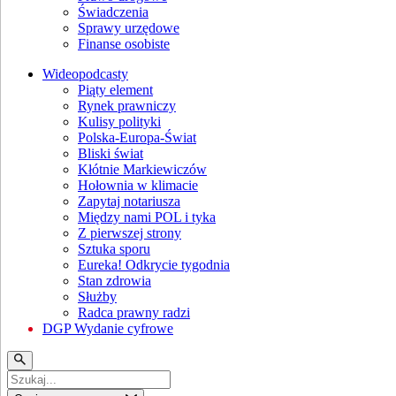
Świadczenia
Sprawy urzędowe
Finanse osobiste
Wideopodcasty
Piąty element
Rynek prawniczy
Kulisy polityki
Polska-Europa-Świat
Bliski świat
Kłótnie Markiewiczów
Hołownia w klimacie
Zapytaj notariusza
Między nami POL i tyka
Z pierwszej strony
Sztuka sporu
Eureka! Odkrycie tygodnia
Stan zdrowia
Służby
Radca prawny radzi
DGP Wydanie cyfrowe