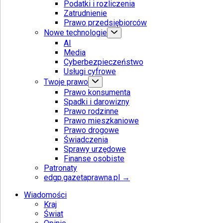
Podatki i rozliczenia
Zatrudnienie
Prawo przedsiębiorców
Nowe technologie
AI
Media
Cyberbezpieczeństwo
Usługi cyfrowe
Twoje prawo
Prawo konsumenta
Spadki i darowizny
Prawo rodzinne
Prawo mieszkaniowe
Prawo drogowe
Świadczenia
Sprawy urzędowe
Finanse osobiste
Patronaty
edgp.gazetaprawna.pl →
Wiadomości
Kraj
Świat