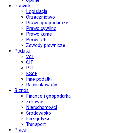
Opinie
Prawnik
Legislacja
Orzecznictwo
Prawo gospodarcze
Prawo cywilne
Prawo karne
Prawo UE
Zawody prawnicze
Podatki
VAT
CIT
PIT
KSeF
Inne podatki
Rachunkowość
Biznes
Finanse i gospodarka
Zdrowie
Nieruchomości
Środowisko
Energetyka
Transport
Praca