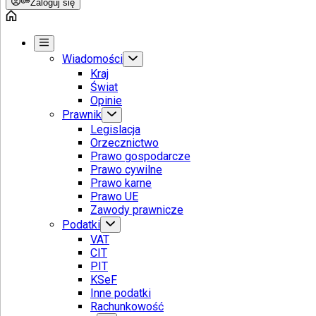
Zaloguj się
Wiadomości
Kraj
Świat
Opinie
Prawnik
Legislacja
Orzecznictwo
Prawo gospodarcze
Prawo cywilne
Prawo karne
Prawo UE
Zawody prawnicze
Podatki
VAT
CIT
PIT
KSeF
Inne podatki
Rachunkowość