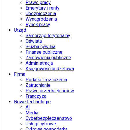
Prawo pracy
Emerytury i renty
Ubezpieczenia
Wynagrodzenia
Rynek pracy
Urząd
Samorząd terytorialny
Oświata
Służba cywilna
Finanse publiczne
Zamówienia publiczne
Administracja
Księgowość budżetowa
Firma
Podatki i rozliczenia
Zatrudnianie
Prawo przedsiębiorców
Franczyza
Nowe technologie
AI
Media
Cyberbezpieczeństwo
Usługi cyfrowe
Cyfrowa gospodarka