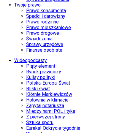
Twoje prawo
Prawo konsumenta
Spadki i darowizny
Prawo rodzinne
Prawo mieszkaniowe
Prawo drogowe
Świadczenia
Sprawy urzędowe
Finanse osobiste
Wideopodcasty
Piąty element
Rynek prawniczy
Kulisy polityki
Polska-Europa-Świat
Bliski świat
Kłótnie Markiewiczów
Hołownia w klimacie
Zapytaj notariusza
Między nami POL i tyka
Z pierwszej strony
Sztuka sporu
Eureka! Odkrycie tygodnia