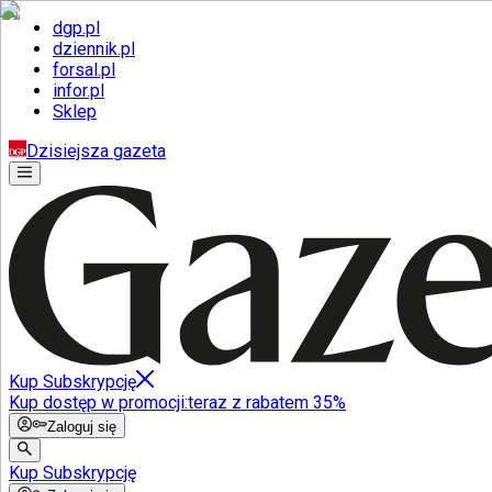
dgp.pl
dziennik.pl
forsal.pl
infor.pl
Sklep
Dzisiejsza gazeta
Kup Subskrypcję
Kup dostęp w promocji:
teraz z rabatem 35%
Zaloguj się
Kup Subskrypcję