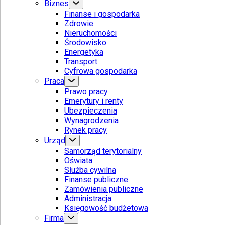
Biznes
Finanse i gospodarka
Zdrowie
Nieruchomości
Środowisko
Energetyka
Transport
Cyfrowa gospodarka
Praca
Prawo pracy
Emerytury i renty
Ubezpieczenia
Wynagrodzenia
Rynek pracy
Urząd
Samorząd terytorialny
Oświata
Służba cywilna
Finanse publiczne
Zamówienia publiczne
Administracja
Księgowość budżetowa
Firma