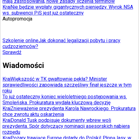
mają zastosowania, nowe zasady liczenia terminów
Kraj
Nie będzie wypłaty gigantycznych pieniędzy. Wyrok NSA
ws. subwencji PiS jest już ostateczny
Autopromocja
Szkolenie online
Jak dokonać legalizacji pobytu i pracy
cudzoziemców?
Sprawdź
Wiadomości
Kraj
Większość w TK gwałtownie pękła? Minister
sprawiedliwości zapowiada szczęśliwy finał jeszcze w tym
roku
To już ostateczny koniec wieloletniego postępowania ws.
Smoleńska. Prokuratura wydała kluczową decyzję
Kraj
Znieważenie prezydenta Karola Nawrockiego. Prokuratura
chce zwrotu aktu oskarżenia
Kraj
Donald Tusk podpisuje dokumenty wbrew woli
prezydenta. Spór dotyczący nominacji asesorskich nabiera
rozpędu
Kraj
Pożary trawiące Europę dotarły do Polski! Płoną lasy, w