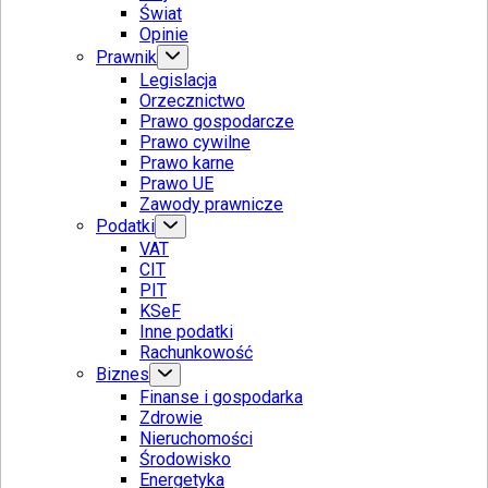
Świat
Opinie
Prawnik
Legislacja
Orzecznictwo
Prawo gospodarcze
Prawo cywilne
Prawo karne
Prawo UE
Zawody prawnicze
Podatki
VAT
CIT
PIT
KSeF
Inne podatki
Rachunkowość
Biznes
Finanse i gospodarka
Zdrowie
Nieruchomości
Środowisko
Energetyka