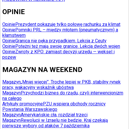
OPINIE
Opinie
Prezydent pokazuje tylko połowę rachunku za klimat
Opinie
Pomniki PRL – między młotem (pneumatycznym) a
kłamstwem
Opinie
Granica nie pęka przypadkiem. Lekcja z Ceuty
Opinie
Potężni też mają swoje granice. Lekcja dwóch wojen
Opinie
Zwroty z KPO: zamiast decyzji urzędu — weksel i
pozew
MAGAZYN NA WEEKEND
Magazyn
„Mniej więcej”. Trochę lepiej w PKB, stabilny rynek
pracy, wakacyjny wskaźnik ubóstwa
Magazyn
Przychodzi biznes do rządu, czyli interwencjonizm
na całego
Artykuły promocyjne
PZU wspiera obchody rocznicy
Powstania Warszawskiego
Magazyn
Amerykańskie cła, rozdział trzeci
Magazyn
Rewolucji w Izraelu nie będzie. Kraj czekają
pierwsze wybory od ataków 7 października