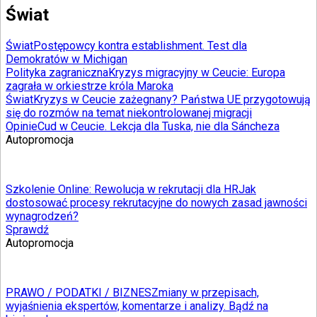
Świat
Świat
Postępowcy kontra establishment. Test dla
Demokratów w Michigan
Polityka zagraniczna
Kryzys migracyjny w Ceucie: Europa
zagrała w orkiestrze króla Maroka
Świat
Kryzys w Ceucie zażegnany? Państwa UE przygotowują
się do rozmów na temat niekontrolowanej migracji
Opinie
Cud w Ceucie. Lekcja dla Tuska, nie dla Sáncheza
Autopromocja
Szkolenie Online: Rewolucja w rekrutacji dla HR
Jak
dostosować procesy rekrutacyjne do nowych zasad jawności
wynagrodzeń?
Sprawdź
Autopromocja
PRAWO / PODATKI / BIZNES
Zmiany w przepisach,
wyjaśnienia ekspertów, komentarze i analizy. Bądź na