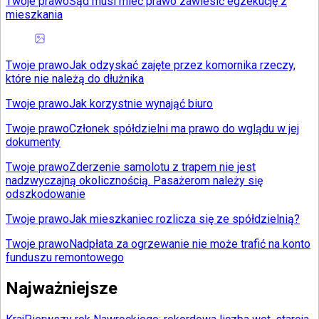
Twoje prawo
Sąd musi mieć prawo zawiesić egzekucję z
mieszkania
Twoje prawo
Jak odzyskać zajęte przez komornika rzeczy,
które nie należą do dłużnika
Twoje prawo
Jak korzystnie wynająć biuro
Twoje prawo
Członek spółdzielni ma prawo do wglądu w jej
dokumenty
Twoje prawo
Zderzenie samolotu z trapem nie jest
nadzwyczajną okolicznością. Pasażerom należy się
odszkodowanie
Twoje prawo
Jak mieszkaniec rozlicza się ze spółdzielnią?
Twoje prawo
Nadpłata za ogrzewanie nie może trafić na konto
funduszu remontowego
Najważniejsze