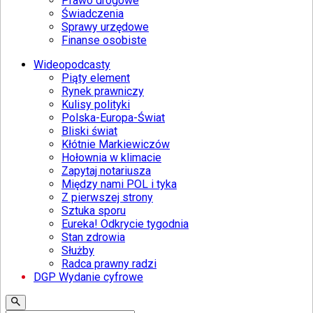
Prawo drogowe
Świadczenia
Sprawy urzędowe
Finanse osobiste
Wideopodcasty
Piąty element
Rynek prawniczy
Kulisy polityki
Polska-Europa-Świat
Bliski świat
Kłótnie Markiewiczów
Hołownia w klimacie
Zapytaj notariusza
Między nami POL i tyka
Z pierwszej strony
Sztuka sporu
Eureka! Odkrycie tygodnia
Stan zdrowia
Służby
Radca prawny radzi
DGP Wydanie cyfrowe