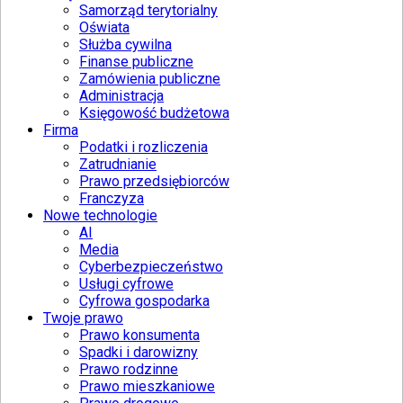
Samorząd terytorialny
Oświata
Służba cywilna
Finanse publiczne
Zamówienia publiczne
Administracja
Księgowość budżetowa
Firma
Podatki i rozliczenia
Zatrudnianie
Prawo przedsiębiorców
Franczyza
Nowe technologie
AI
Media
Cyberbezpieczeństwo
Usługi cyfrowe
Cyfrowa gospodarka
Twoje prawo
Prawo konsumenta
Spadki i darowizny
Prawo rodzinne
Prawo mieszkaniowe