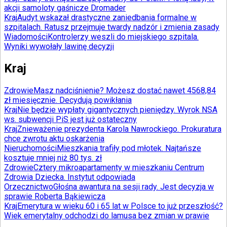
akcji samoloty gaśnicze Dromader
Kraj
Audyt wskazał drastyczne zaniedbania formalne w
szpitalach. Ratusz przejmuje twardy nadzór i zmienia zasady
Wiadomości
Kontrolerzy weszli do miejskiego szpitala.
Wyniki wywołały lawinę decyzji
Kraj
Zdrowie
Masz nadciśnienie? Możesz dostać nawet 4568,84
zł miesięcznie. Decydują powikłania
Kraj
Nie będzie wypłaty gigantycznych pieniędzy. Wyrok NSA
ws. subwencji PiS jest już ostateczny
Kraj
Znieważenie prezydenta Karola Nawrockiego. Prokuratura
chce zwrotu aktu oskarżenia
Nieruchomości
Mieszkania trafiły pod młotek. Najtańsze
kosztuje mniej niż 80 tys. zł
Zdrowie
Cztery mikroapartamenty w mieszkaniu Centrum
Zdrowia Dziecka. Instytut odpowiada
Orzecznictwo
Głośna awantura na sesji rady. Jest decyzja w
sprawie Roberta Bąkiewicza
Kraj
Emerytura w wieku 60 i 65 lat w Polsce to już przeszłość?
Wiek emerytalny odchodzi do lamusa bez zmian w prawie