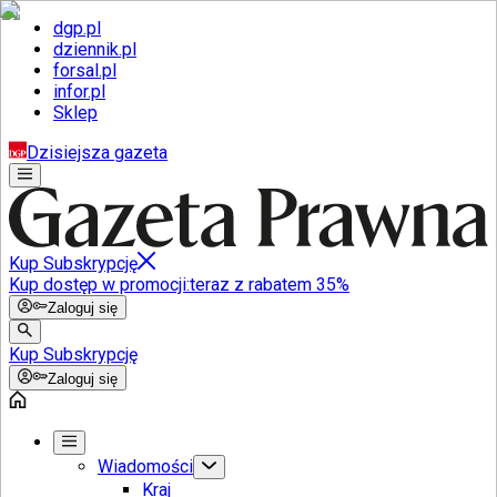
dgp.pl
dziennik.pl
forsal.pl
infor.pl
Sklep
Dzisiejsza gazeta
Kup Subskrypcję
Kup dostęp w promocji:
teraz z rabatem 35%
Zaloguj się
Kup Subskrypcję
Zaloguj się
Wiadomości
Kraj