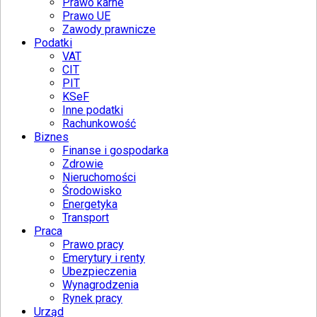
Prawo karne
Prawo UE
Zawody prawnicze
Podatki
VAT
CIT
PIT
KSeF
Inne podatki
Rachunkowość
Biznes
Finanse i gospodarka
Zdrowie
Nieruchomości
Środowisko
Energetyka
Transport
Praca
Prawo pracy
Emerytury i renty
Ubezpieczenia
Wynagrodzenia
Rynek pracy
Urząd