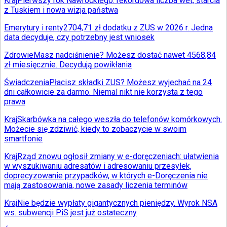
Kraj
Pierwszy rok Nawrockiego: rekordowa liczba wet, starcia
z Tuskiem i nowa wizja państwa
Emerytury i renty
2704,71 zł dodatku z ZUS w 2026 r. Jedna
data decyduje, czy potrzebny jest wniosek
Zdrowie
Masz nadciśnienie? Możesz dostać nawet 4568,84
zł miesięcznie. Decydują powikłania
Świadczenia
Płacisz składki ZUS? Możesz wyjechać na 24
dni całkowicie za darmo. Niemal nikt nie korzysta z tego
prawa
Kraj
Skarbówka na całego weszła do telefonów komórkowych.
Możecie się zdziwić, kiedy to zobaczycie w swoim
smartfonie
Kraj
Rząd znowu ogłosił zmiany w e-doręczeniach: ułatwienia
w wyszukiwaniu adresatów i adresowaniu przesyłek,
doprecyzowanie przypadków, w których e-Doręczenia nie
mają zastosowania, nowe zasady liczenia terminów
Kraj
Nie będzie wypłaty gigantycznych pieniędzy. Wyrok NSA
ws. subwencji PiS jest już ostateczny