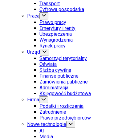
Transport
Cyfrowa gospodarka
Praca
Prawo pracy
Emerytury i renty
Ubezpieczenia
Wynagrodzenia
Rynek pracy
Urząd
Samorząd terytorialny
Oświata
Służba cywilna
Finanse publiczne
Zamówienia publiczne
Administracja
Księgowość budżetowa
Firma
Podatki i rozliczenia
Zatrudnienie
Prawo przedsiębiorców
Nowe technologie
AI
Media