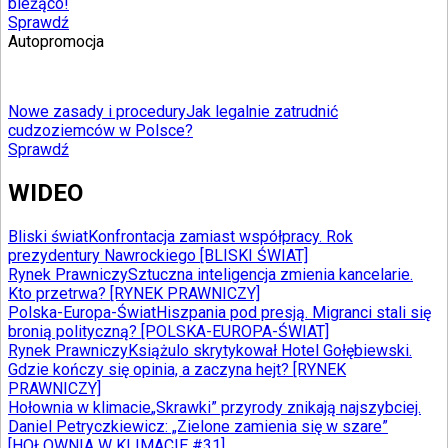
bieżąco!
Sprawdź
Autopromocja
Nowe zasady i procedury
Jak legalnie zatrudnić
cudzoziemców w Polsce?
Sprawdź
WIDEO
Bliski świat
Konfrontacja zamiast współpracy. Rok
prezydentury Nawrockiego [BLISKI ŚWIAT]
Rynek Prawniczy
Sztuczna inteligencja zmienia kancelarie.
Kto przetrwa? [RYNEK PRAWNICZY]
Polska-Europa-Świat
Hiszpania pod presją. Migranci stali się
bronią polityczną? [POLSKA-EUROPA-ŚWIAT]
Rynek Prawniczy
Książulo skrytykował Hotel Gołębiewski.
Gdzie kończy się opinia, a zaczyna hejt? [RYNEK
PRAWNICZY]
Hołownia w klimacie
„Skrawki” przyrody znikają najszybciej.
Daniel Petryczkiewicz: „Zielone zamienia się w szare”
[HOŁOWNIA W KLIMACIE #31]