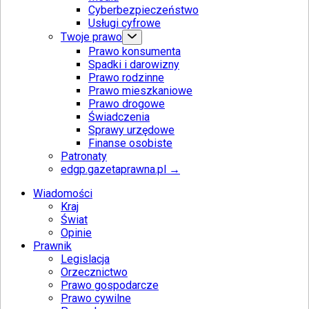
Cyberbezpieczeństwo
Usługi cyfrowe
Twoje prawo
Prawo konsumenta
Spadki i darowizny
Prawo rodzinne
Prawo mieszkaniowe
Prawo drogowe
Świadczenia
Sprawy urzędowe
Finanse osobiste
Patronaty
edgp.gazetaprawna.pl →
Wiadomości
Kraj
Świat
Opinie
Prawnik
Legislacja
Orzecznictwo
Prawo gospodarcze
Prawo cywilne