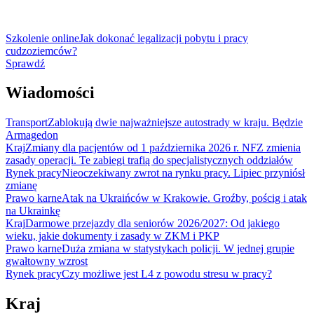
Szkolenie online
Jak dokonać legalizacji pobytu i pracy
cudzoziemców?
Sprawdź
Wiadomości
Transport
Zablokują dwie najważniejsze autostrady w kraju. Będzie
Armagedon
Kraj
Zmiany dla pacjentów od 1 października 2026 r. NFZ zmienia
zasady operacji. Te zabiegi trafią do specjalistycznych oddziałów
Rynek pracy
Nieoczekiwany zwrot na rynku pracy. Lipiec przyniósł
zmianę
Prawo karne
Atak na Ukraińców w Krakowie. Groźby, pościg i atak
na Ukrainkę
Kraj
Darmowe przejazdy dla seniorów 2026/2027: Od jakiego
wieku, jakie dokumenty i zasady w ZKM i PKP
Prawo karne
Duża zmiana w statystykach policji. W jednej grupie
gwałtowny wzrost
Rynek pracy
Czy możliwe jest L4 z powodu stresu w pracy?
Kraj