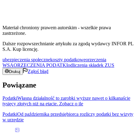
Materiał chroniony prawem autorskim - wszelkie prawa
zastrzeżone.
Dalsze rozpowszechnianie artykułu za zgodą wydawcy INFOR PL
S.A. Kup licencję.
ubezpieczenia społeczne
koszty podatkowe
orzeczenia
WSA
ORZECZENIA PODATKI
odliczenia składek ZUS
Zgłoś błąd
Drukuj
Powiązane
Podatki
Własna działalność to zarobki wyższe nawet o kilkanaście
tysięcy złotych niż na etacie. Zobacz o ile
Podatki
Od października przedsiębiorca rozliczy podatki bez wizyty
w urzędzie