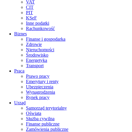
VAT
CIT
PIT
KSeF
Inne podatki
Rachunkowość
Biznes
Finanse i gospodarka
Zdrowie
Nieruchomości
Środowisko
Energetyka
Transport
Praca
Prawo pracy
Emerytury i renty
Ubezpieczenia
Wynagrodzenia
Rynek pracy
Urząd
Samorząd terytorialny
Oświata
Służba cywilna
Finanse publiczne
Zamówienia publiczne