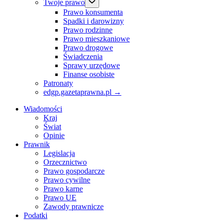
Twoje prawo
Prawo konsumenta
Spadki i darowizny
Prawo rodzinne
Prawo mieszkaniowe
Prawo drogowe
Świadczenia
Sprawy urzędowe
Finanse osobiste
Patronaty
edgp.gazetaprawna.pl →
Wiadomości
Kraj
Świat
Opinie
Prawnik
Legislacja
Orzecznictwo
Prawo gospodarcze
Prawo cywilne
Prawo karne
Prawo UE
Zawody prawnicze
Podatki