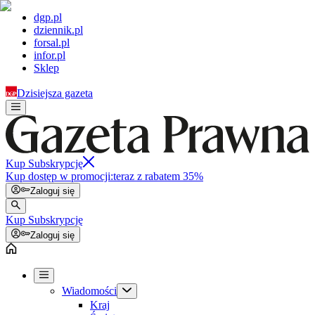
dgp.pl
dziennik.pl
forsal.pl
infor.pl
Sklep
Dzisiejsza gazeta
Kup Subskrypcję
Kup dostęp w promocji:
teraz z rabatem 35%
Zaloguj się
Kup Subskrypcję
Zaloguj się
Wiadomości
Kraj