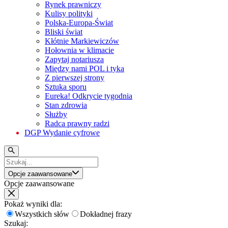
Rynek prawniczy
Kulisy polityki
Polska-Europa-Świat
Bliski świat
Kłótnie Markiewiczów
Hołownia w klimacie
Zapytaj notariusza
Między nami POL i tyka
Z pierwszej strony
Sztuka sporu
Eureka! Odkrycie tygodnia
Stan zdrowia
Służby
Radca prawny radzi
DGP Wydanie cyfrowe
Opcje zaawansowane
Opcje zaawansowane
Pokaż wyniki dla:
Wszystkich słów
Dokładnej frazy
Szukaj: