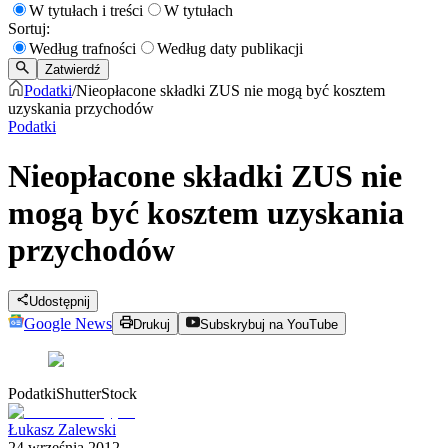
W tytułach i treści
W tytułach
Sortuj:
Według trafności
Według daty publikacji
Zatwierdź
Podatki
/
Nieopłacone składki ZUS nie mogą być kosztem
uzyskania przychodów
Podatki
Nieopłacone składki ZUS nie
mogą być kosztem uzyskania
przychodów
Udostępnij
Google News
Drukuj
Subskrybuj na YouTube
Podatki
ShutterStock
Łukasz Zalewski
24 września 2012