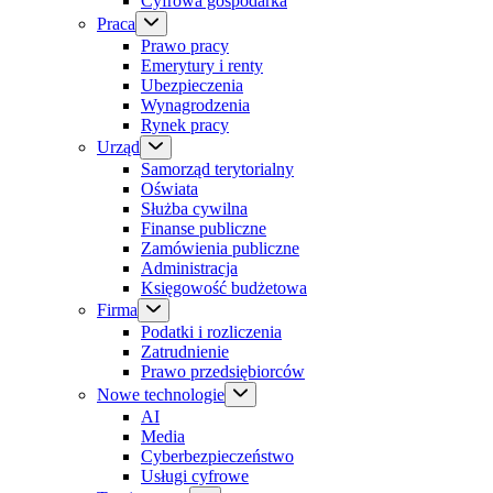
Cyfrowa gospodarka
Praca
Prawo pracy
Emerytury i renty
Ubezpieczenia
Wynagrodzenia
Rynek pracy
Urząd
Samorząd terytorialny
Oświata
Służba cywilna
Finanse publiczne
Zamówienia publiczne
Administracja
Księgowość budżetowa
Firma
Podatki i rozliczenia
Zatrudnienie
Prawo przedsiębiorców
Nowe technologie
AI
Media
Cyberbezpieczeństwo
Usługi cyfrowe