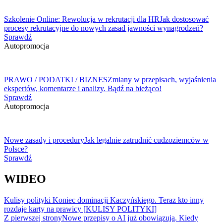
Szkolenie Online: Rewolucja w rekrutacji dla HR
Jak dostosować
procesy rekrutacyjne do nowych zasad jawności wynagrodzeń?
Sprawdź
Autopromocja
PRAWO / PODATKI / BIZNES
Zmiany w przepisach, wyjaśnienia
ekspertów, komentarze i analizy. Bądź na bieżąco!
Sprawdź
Autopromocja
Nowe zasady i procedury
Jak legalnie zatrudnić cudzoziemców w
Polsce?
Sprawdź
WIDEO
Kulisy polityki
Koniec dominacji Kaczyńskiego. Teraz kto inny
rozdaje karty na prawicy [KULISY POLITYKI]
Z pierwszej strony
Nowe przepisy o AI już obowiązują. Kiedy