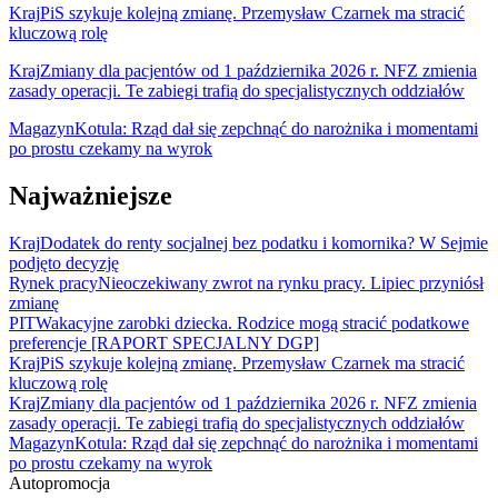
Kraj
PiS szykuje kolejną zmianę. Przemysław Czarnek ma stracić
kluczową rolę
Kraj
Zmiany dla pacjentów od 1 października 2026 r. NFZ zmienia
zasady operacji. Te zabiegi trafią do specjalistycznych oddziałów
Magazyn
Kotula: Rząd dał się zepchnąć do narożnika i momentami
po prostu czekamy na wyrok
Najważniejsze
Kraj
Dodatek do renty socjalnej bez podatku i komornika? W Sejmie
podjęto decyzję
Rynek pracy
Nieoczekiwany zwrot na rynku pracy. Lipiec przyniósł
zmianę
PIT
Wakacyjne zarobki dziecka. Rodzice mogą stracić podatkowe
preferencje [RAPORT SPECJALNY DGP]
Kraj
PiS szykuje kolejną zmianę. Przemysław Czarnek ma stracić
kluczową rolę
Kraj
Zmiany dla pacjentów od 1 października 2026 r. NFZ zmienia
zasady operacji. Te zabiegi trafią do specjalistycznych oddziałów
Magazyn
Kotula: Rząd dał się zepchnąć do narożnika i momentami
po prostu czekamy na wyrok
Autopromocja