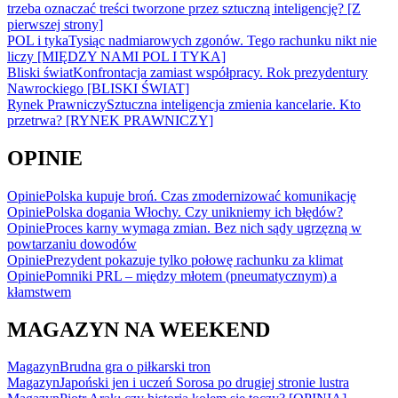
trzeba oznaczać treści tworzone przez sztuczną inteligencję? [Z
pierwszej strony]
POL i tyka
Tysiąc nadmiarowych zgonów. Tego rachunku nikt nie
liczy [MIĘDZY NAMI POL I TYKA]
Bliski świat
Konfrontacja zamiast współpracy. Rok prezydentury
Nawrockiego [BLISKI ŚWIAT]
Rynek Prawniczy
Sztuczna inteligencja zmienia kancelarie. Kto
przetrwa? [RYNEK PRAWNICZY]
OPINIE
Opinie
Polska kupuje broń. Czas zmodernizować komunikację
Opinie
Polska dogania Włochy. Czy unikniemy ich błędów?
Opinie
Proces karny wymaga zmian. Bez nich sądy ugrzęzną w
powtarzaniu dowodów
Opinie
Prezydent pokazuje tylko połowę rachunku za klimat
Opinie
Pomniki PRL – między młotem (pneumatycznym) a
kłamstwem
MAGAZYN NA WEEKEND
Magazyn
Brudna gra o piłkarski tron
Magazyn
Japoński jen i uczeń Sorosa po drugiej stronie lustra