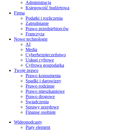
Administracja
Księgowość budżetowa
Firma
Podatki i rozliczenia
Zatrudnianie
Prawo przedsiębiorców
Franczyza
Nowe technologie
AI
Media
Cyberbezpieczeństwo
Usługi cyfrowe
Cyfrowa gospodarka
Twoje prawo
Prawo konsumenta
Spadki i darowizny
Prawo rodzinne
Prawo mieszkaniowe
Prawo drogowe
Świadczenia
Sprawy urzędowe
Finanse osobiste
Wideopodcasty
Piąty element