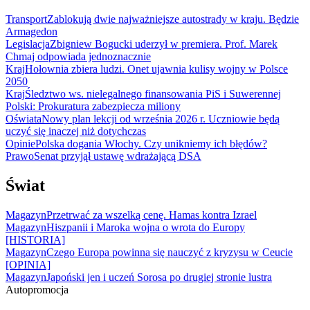
Transport
Zablokują dwie najważniejsze autostrady w kraju. Będzie
Armagedon
Legislacja
Zbigniew Bogucki uderzył w premiera. Prof. Marek
Chmaj odpowiada jednoznacznie
Kraj
Hołownia zbiera ludzi. Onet ujawnia kulisy wojny w Polsce
2050
Kraj
Śledztwo ws. nielegalnego finansowania PiS i Suwerennej
Polski: Prokuratura zabezpiecza miliony
Oświata
Nowy plan lekcji od września 2026 r. Uczniowie będą
uczyć się inaczej niż dotychczas
Opinie
Polska dogania Włochy. Czy unikniemy ich błędów?
Prawo
Senat przyjął ustawę wdrażającą DSA
Świat
Magazyn
Przetrwać za wszelką cenę. Hamas kontra Izrael
Magazyn
Hiszpanii i Maroka wojna o wrota do Europy
[HISTORIA]
Magazyn
Czego Europa powinna się nauczyć z kryzysu w Ceucie
[OPINIA]
Magazyn
Japoński jen i uczeń Sorosa po drugiej stronie lustra
Autopromocja