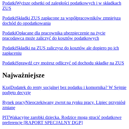
Podatki
Wyższe odsetki od zaległości podatkowych i w składkach
ZUS
Podatki
Składki ZUS zapłacone za współpracowników zmniejszą
dochód do opodatkowania
Podatki
Opłacane dla pracownika ubezpieczenie na życie
pracodawca może zaliczyć do kosztów podatkowych
Podatki
Składki na ZUS zaliczysz do kosztów ale dopiero po ich
zapłaceniu
Podatki
Sprawdź czy możesz odliczyć od dochodu składkę na ZUS
Najważniejsze
Kraj
Dodatek do renty socjalnej bez podatku i komornika? W Sejmie
podjęto decyzję
Rynek pracy
Nieoczekiwany zwrot na rynku pracy. Lipiec przyniósł
zmianę
PIT
Wakacyjne zarobki dziecka. Rodzice mogą stracić podatkowe
preferencje [RAPORT SPECJALNY DGP]