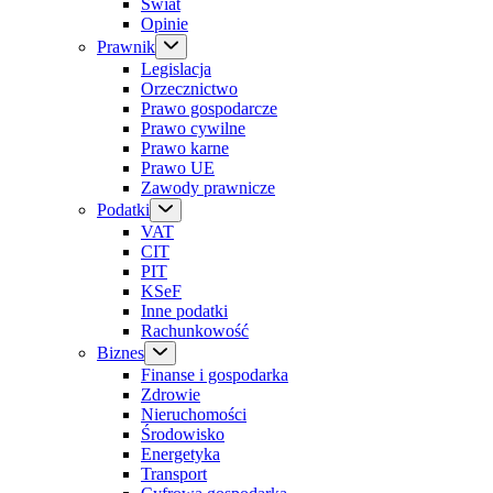
Świat
Opinie
Prawnik
Legislacja
Orzecznictwo
Prawo gospodarcze
Prawo cywilne
Prawo karne
Prawo UE
Zawody prawnicze
Podatki
VAT
CIT
PIT
KSeF
Inne podatki
Rachunkowość
Biznes
Finanse i gospodarka
Zdrowie
Nieruchomości
Środowisko
Energetyka
Transport