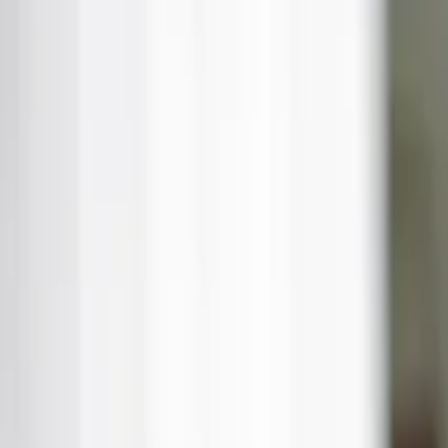
Biznes
Finanse i gospodarka
Zdrowie
Nieruchomości
Środowisko
Energetyka
Transport
Cyfrowa gospodarka
Praca
Prawo pracy
Emerytury i renty
Ubezpieczenia
Wynagrodzenia
Rynek pracy
Urząd
Samorząd terytorialny
Oświata
Służba cywilna
Finanse publiczne
Zamówienia publiczne
Administracja
Księgowość budżetowa
Firma