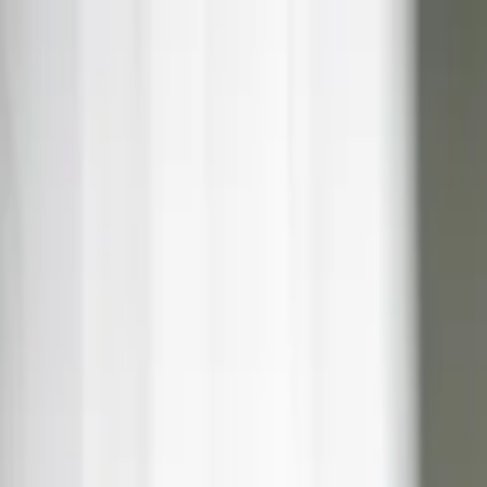
dgp.pl
dziennik.pl
forsal.pl
infor.pl
Sklep
Dzisiejsza gazeta
Kup Subskrypcję
Kup dostęp w promocji:
teraz z rabatem 35%
Zaloguj się
Kup Subskrypcję