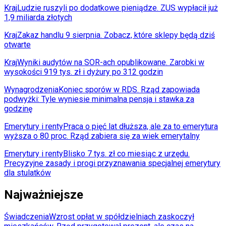
Kraj
Ludzie ruszyli po dodatkowe pieniądze. ZUS wypłacił już
1,9 miliarda złotych
Kraj
Zakaz handlu 9 sierpnia. Zobacz, które sklepy będą dziś
otwarte
Kraj
Wyniki audytów na SOR-ach opublikowane. Zarobki w
wysokości 919 tys. zł i dyżury po 312 godzin
Wynagrodzenia
Koniec sporów w RDS. Rząd zapowiada
podwyżki: Tyle wyniesie minimalna pensja i stawka za
godzinę
Emerytury i renty
Praca o pięć lat dłuższa, ale za to emerytura
wyższa o 80 proc. Rząd zabiera się za wiek emerytalny
Emerytury i renty
Blisko 7 tys. zł co miesiąc z urzędu.
Precyzyjne zasady i progi przyznawania specjalnej emerytury
dla stulatków
Najważniejsze
Świadczenia
Wzrost opłat w spółdzielniach zaskoczył