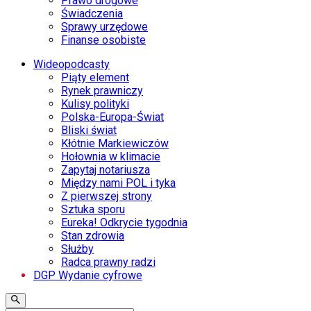
Prawo drogowe
Świadczenia
Sprawy urzędowe
Finanse osobiste
Wideopodcasty
Piąty element
Rynek prawniczy
Kulisy polityki
Polska-Europa-Świat
Bliski świat
Kłótnie Markiewiczów
Hołownia w klimacie
Zapytaj notariusza
Między nami POL i tyka
Z pierwszej strony
Sztuka sporu
Eureka! Odkrycie tygodnia
Stan zdrowia
Służby
Radca prawny radzi
DGP Wydanie cyfrowe