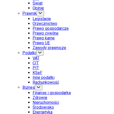
Świat
Opinie
Prawnik
Legislacja
Orzecznictwo
Prawo gospodarcze
Prawo cywilne
Prawo karne
Prawo UE
Zawody prawnicze
Podatki
VAT
CIT
PIT
KSeF
Inne podatki
Rachunkowość
Biznes
Finanse i gospodarka
Zdrowie
Nieruchomości
Środowisko
Energetyka