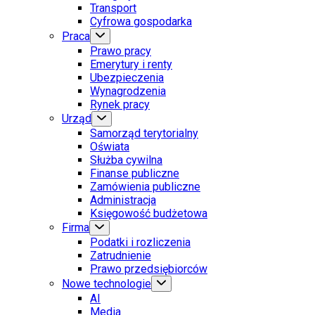
Transport
Cyfrowa gospodarka
Praca
Prawo pracy
Emerytury i renty
Ubezpieczenia
Wynagrodzenia
Rynek pracy
Urząd
Samorząd terytorialny
Oświata
Służba cywilna
Finanse publiczne
Zamówienia publiczne
Administracja
Księgowość budżetowa
Firma
Podatki i rozliczenia
Zatrudnienie
Prawo przedsiębiorców
Nowe technologie
AI
Media