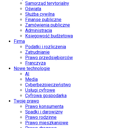
Samorząd terytorialny
Oświata
Służba cywilna
Finanse publiczne
Zamówienia publiczne
Administracja
Księgowość budżetowa
Firma
Podatki i rozliczenia
Zatrudnianie
Prawo przedsiębiorców
Franczyza
Nowe technologie
AI
Media
Cyberbezpieczeństwo
Usługi cyfrowe
Cyfrowa gospodarka
Twoje prawo
Prawo konsumenta
Spadki i darowizny
Prawo rodzinne
Prawo mieszkaniowe