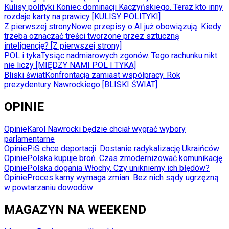
Kulisy polityki
Koniec dominacji Kaczyńskiego. Teraz kto inny
rozdaje karty na prawicy [KULISY POLITYKI]
Z pierwszej strony
Nowe przepisy o AI już obowiązują. Kiedy
trzeba oznaczać treści tworzone przez sztuczną
inteligencję? [Z pierwszej strony]
POL i tyka
Tysiąc nadmiarowych zgonów. Tego rachunku nikt
nie liczy [MIĘDZY NAMI POL I TYKA]
Bliski świat
Konfrontacja zamiast współpracy. Rok
prezydentury Nawrockiego [BLISKI ŚWIAT]
OPINIE
Opinie
Karol Nawrocki będzie chciał wygrać wybory
parlamentarne
Opinie
PiS chce deportacji. Dostanie radykalizację Ukraińców
Opinie
Polska kupuje broń. Czas zmodernizować komunikację
Opinie
Polska dogania Włochy. Czy unikniemy ich błędów?
Opinie
Proces karny wymaga zmian. Bez nich sądy ugrzęzną
w powtarzaniu dowodów
MAGAZYN NA WEEKEND