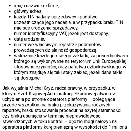
imię i nazwisko/firmę,
główny adres,
każdy TIN nadany sprzedawcy i państwo
uczestniczące jego nadania, a w przypadku braku TIN –
miejsce urodzenia sprzedawcy,
numer identyfikacyjny VAT, jeżeli jest dostępny,
datę urodzenia;
numer we właściwym rejestrze podmiotów
prowadzących działalność gospodarczą,
wskazanie każdego stałego zakładu, za pośrednictwem
którego są wykonywane na terytorium Unii Europejskiej
stosowne czynności, oraz państwa członkowskiego, w
którym znajduje się taki stały zakład, jeżeli dane takie
są dostępne.
Jak wyjaśnia Michał Gryz, radca prawny, w przypadku, w
którym Szef Krajowej Administracji Skarbowej stwierdzi
uchybienia po stronie operatora platformy – polegające
przede wszystkim na braku przekazywania rocznych
raportów, braku stosowania procedur należytej staranności
czy braku usunięcia w terminie nieprawidłowości
stwierdzonych w toku kontroli – będzie mógł nałożyć na
operatora platformy karę pieniężną w wysokości do 1 miliona