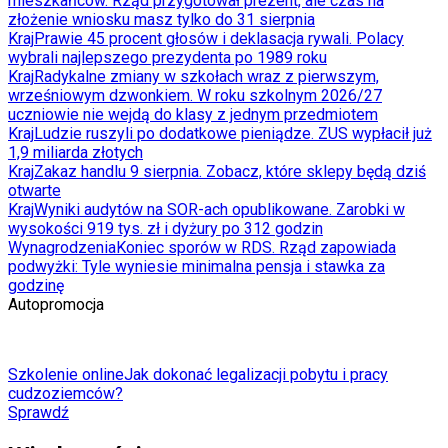
mieszkańców. Rząd przygotował prezent, ale czas na
złożenie wniosku masz tylko do 31 sierpnia
Kraj
Prawie 45 procent głosów i deklasacja rywali. Polacy
wybrali najlepszego prezydenta po 1989 roku
Kraj
Radykalne zmiany w szkołach wraz z pierwszym,
wrześniowym dzwonkiem. W roku szkolnym 2026/27
uczniowie nie wejdą do klasy z jednym przedmiotem
Kraj
Ludzie ruszyli po dodatkowe pieniądze. ZUS wypłacił już
1,9 miliarda złotych
Kraj
Zakaz handlu 9 sierpnia. Zobacz, które sklepy będą dziś
otwarte
Kraj
Wyniki audytów na SOR-ach opublikowane. Zarobki w
wysokości 919 tys. zł i dyżury po 312 godzin
Wynagrodzenia
Koniec sporów w RDS. Rząd zapowiada
podwyżki: Tyle wyniesie minimalna pensja i stawka za
godzinę
Autopromocja
Szkolenie online
Jak dokonać legalizacji pobytu i pracy
cudzoziemców?
Sprawdź