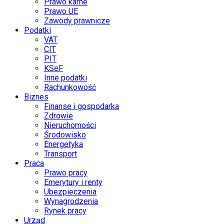
Prawo karne
Prawo UE
Zawody prawnicze
Podatki
VAT
CIT
PIT
KSeF
Inne podatki
Rachunkowość
Biznes
Finanse i gospodarka
Zdrowie
Nieruchomości
Środowisko
Energetyka
Transport
Praca
Prawo pracy
Emerytury i renty
Ubezpieczenia
Wynagrodzenia
Rynek pracy
Urząd