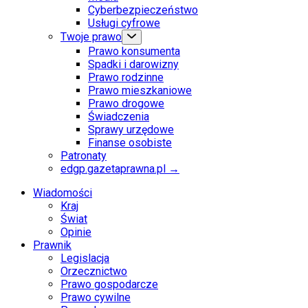
Cyberbezpieczeństwo
Usługi cyfrowe
Twoje prawo
Prawo konsumenta
Spadki i darowizny
Prawo rodzinne
Prawo mieszkaniowe
Prawo drogowe
Świadczenia
Sprawy urzędowe
Finanse osobiste
Patronaty
edgp.gazetaprawna.pl →
Wiadomości
Kraj
Świat
Opinie
Prawnik
Legislacja
Orzecznictwo
Prawo gospodarcze
Prawo cywilne