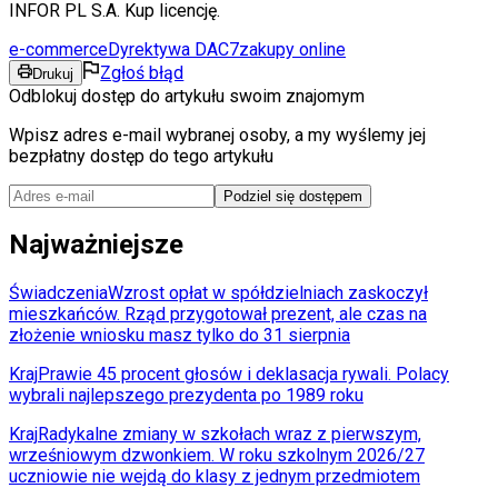
INFOR PL S.A. Kup licencję.
e-commerce
Dyrektywa DAC7
zakupy online
Zgłoś błąd
Drukuj
Odblokuj dostęp do artykułu swoim znajomym
Wpisz adres e-mail wybranej osoby, a my wyślemy jej
bezpłatny dostęp do tego artykułu
Podziel się dostępem
Najważniejsze
Świadczenia
Wzrost opłat w spółdzielniach zaskoczył
mieszkańców. Rząd przygotował prezent, ale czas na
złożenie wniosku masz tylko do 31 sierpnia
Kraj
Prawie 45 procent głosów i deklasacja rywali. Polacy
wybrali najlepszego prezydenta po 1989 roku
Kraj
Radykalne zmiany w szkołach wraz z pierwszym,
wrześniowym dzwonkiem. W roku szkolnym 2026/27
uczniowie nie wejdą do klasy z jednym przedmiotem