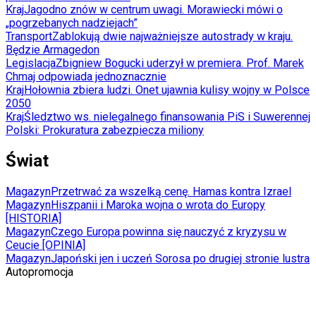
Kraj
Jagodno znów w centrum uwagi. Morawiecki mówi o
„pogrzebanych nadziejach”
Transport
Zablokują dwie najważniejsze autostrady w kraju.
Będzie Armagedon
Legislacja
Zbigniew Bogucki uderzył w premiera. Prof. Marek
Chmaj odpowiada jednoznacznie
Kraj
Hołownia zbiera ludzi. Onet ujawnia kulisy wojny w Polsce
2050
Kraj
Śledztwo ws. nielegalnego finansowania PiS i Suwerennej
Polski: Prokuratura zabezpiecza miliony
Świat
Magazyn
Przetrwać za wszelką cenę. Hamas kontra Izrael
Magazyn
Hiszpanii i Maroka wojna o wrota do Europy
[HISTORIA]
Magazyn
Czego Europa powinna się nauczyć z kryzysu w
Ceucie [OPINIA]
Magazyn
Japoński jen i uczeń Sorosa po drugiej stronie lustra
Autopromocja