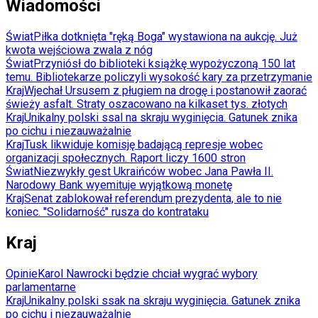
Wiadomości
Świat
Piłka dotknięta "ręką Boga" wystawiona na aukcję. Już
kwota wejściowa zwala z nóg
Świat
Przyniósł do biblioteki książkę wypożyczoną 150 lat
temu. Bibliotekarze policzyli wysokość kary za przetrzymanie
Kraj
Wjechał Ursusem z pługiem na drogę i postanowił zaorać
świeży asfalt. Straty oszacowano na kilkaset tys. złotych
Kraj
Unikalny polski ssal na skraju wyginięcia. Gatunek znika
po cichu i niezauważalnie
Kraj
Tusk likwiduje komisję badającą represje wobec
organizacji społecznych. Raport liczy 1600 stron
Świat
Niezwykły gest Ukraińców wobec Jana Pawła II.
Narodowy Bank wyemituje wyjątkową monetę
Kraj
Senat zablokował referendum prezydenta, ale to nie
koniec. "Solidarność" rusza do kontrataku
Kraj
Opinie
Karol Nawrocki będzie chciał wygrać wybory
parlamentarne
Kraj
Unikalny polski ssak na skraju wyginięcia. Gatunek znika
po cichu i niezauważalnie