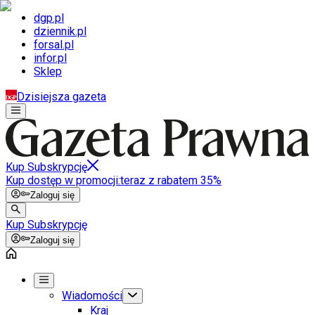
dgp.pl
dziennik.pl
forsal.pl
infor.pl
Sklep
Dzisiejsza gazeta
Kup Subskrypcję
Kup dostęp w promocji:
teraz z rabatem 35%
Zaloguj się
Kup Subskrypcję
Zaloguj się
Wiadomości
Kraj