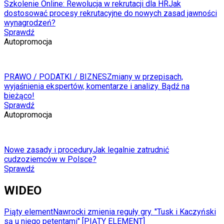
Szkolenie Online: Rewolucja w rekrutacji dla HR
Jak
dostosować procesy rekrutacyjne do nowych zasad jawności
wynagrodzeń?
Sprawdź
Autopromocja
PRAWO / PODATKI / BIZNES
Zmiany w przepisach,
wyjaśnienia ekspertów, komentarze i analizy. Bądź na
bieżąco!
Sprawdź
Autopromocja
Nowe zasady i procedury
Jak legalnie zatrudnić
cudzoziemców w Polsce?
Sprawdź
WIDEO
Piąty element
Nawrocki zmienia reguły gry. "Tusk i Kaczyński
są u niego petentami" [PIĄTY ELEMENT]