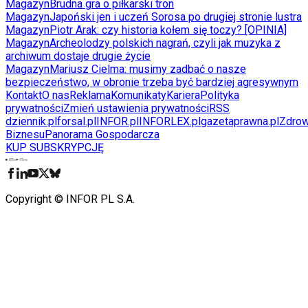
Magazyn
Brudna gra o piłkarski tron
Magazyn
Japoński jen i uczeń Sorosa po drugiej stronie lustra
Magazyn
Piotr Arak: czy historia kołem się toczy? [OPINIA]
Magazyn
Archeolodzy polskich nagrań, czyli jak muzyka z
archiwum dostaje drugie życie
Magazyn
Mariusz Cielma: musimy zadbać o nasze
bezpieczeństwo, w obronie trzeba być bardziej agresywnym
Kontakt
O nas
Reklama
Komunikaty
Kariera
Polityka
prywatności
Zmień ustawienia prywatności
RSS
dziennik.pl
forsal.pl
INFOR.pl
INFORLEX.pl
gazetaprawna.pl
Zdrow
Biznesu
Panorama Gospodarcza
KUP SUBSKRYPCJĘ
Pobierz w
Pobierz z
Copyright © INFOR PL S.A.