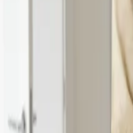
Twoje prawo
Prawo konsumenta
Spadki i darowizny
Prawo rodzinne
Prawo mieszkaniowe
Prawo drogowe
Świadczenia
Sprawy urzędowe
Finanse osobiste
Wideopodcasty
Piąty element
Rynek prawniczy
Kulisy polityki
Polska-Europa-Świat
Bliski świat
Kłótnie Markiewiczów
Hołownia w klimacie
Zapytaj notariusza
Między nami POL i tyka
Z pierwszej strony
Sztuka sporu
Eureka! Odkrycie tygodnia