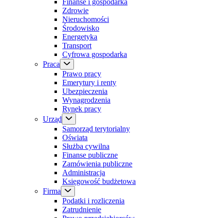
Finanse i gospodarka
Zdrowie
Nieruchomości
Środowisko
Energetyka
Transport
Cyfrowa gospodarka
Praca
Prawo pracy
Emerytury i renty
Ubezpieczenia
Wynagrodzenia
Rynek pracy
Urząd
Samorząd terytorialny
Oświata
Służba cywilna
Finanse publiczne
Zamówienia publiczne
Administracja
Księgowość budżetowa
Firma
Podatki i rozliczenia
Zatrudnienie