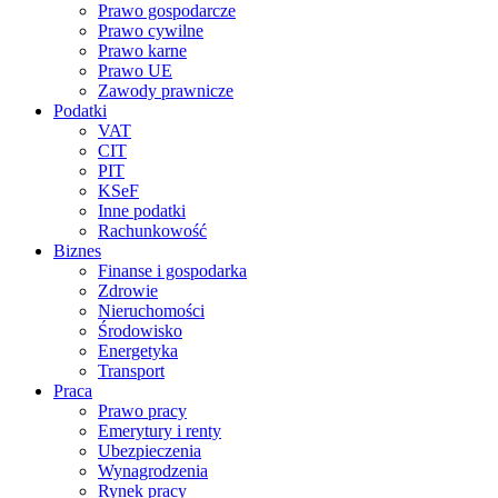
Prawo gospodarcze
Prawo cywilne
Prawo karne
Prawo UE
Zawody prawnicze
Podatki
VAT
CIT
PIT
KSeF
Inne podatki
Rachunkowość
Biznes
Finanse i gospodarka
Zdrowie
Nieruchomości
Środowisko
Energetyka
Transport
Praca
Prawo pracy
Emerytury i renty
Ubezpieczenia
Wynagrodzenia
Rynek pracy