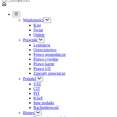
Wiadomości
Kraj
Świat
Opinie
Prawnik
Legislacja
Orzecznictwo
Prawo gospodarcze
Prawo cywilne
Prawo karne
Prawo UE
Zawody prawnicze
Podatki
VAT
CIT
PIT
KSeF
Inne podatki
Rachunkowość
Biznes