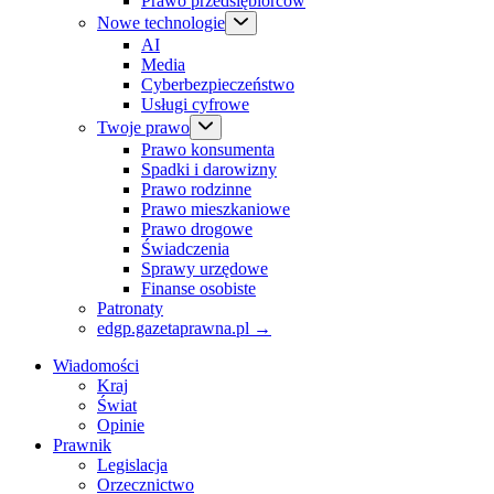
Prawo przedsiębiorców
Nowe technologie
AI
Media
Cyberbezpieczeństwo
Usługi cyfrowe
Twoje prawo
Prawo konsumenta
Spadki i darowizny
Prawo rodzinne
Prawo mieszkaniowe
Prawo drogowe
Świadczenia
Sprawy urzędowe
Finanse osobiste
Patronaty
edgp.gazetaprawna.pl →
Wiadomości
Kraj
Świat
Opinie
Prawnik
Legislacja
Orzecznictwo