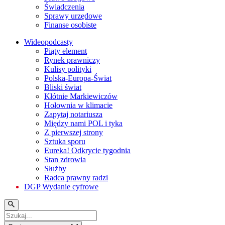
Świadczenia
Sprawy urzędowe
Finanse osobiste
Wideopodcasty
Piąty element
Rynek prawniczy
Kulisy polityki
Polska-Europa-Świat
Bliski świat
Kłótnie Markiewiczów
Hołownia w klimacie
Zapytaj notariusza
Między nami POL i tyka
Z pierwszej strony
Sztuka sporu
Eureka! Odkrycie tygodnia
Stan zdrowia
Służby
Radca prawny radzi
DGP Wydanie cyfrowe