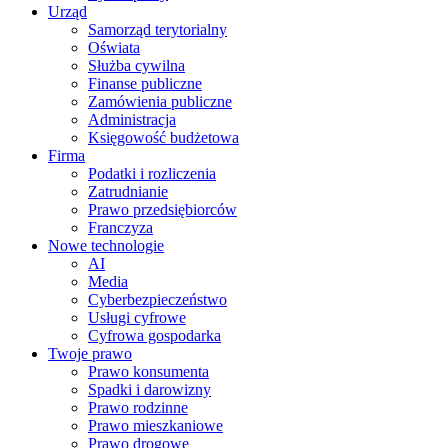
Urząd
Samorząd terytorialny
Oświata
Służba cywilna
Finanse publiczne
Zamówienia publiczne
Administracja
Księgowość budżetowa
Firma
Podatki i rozliczenia
Zatrudnianie
Prawo przedsiębiorców
Franczyza
Nowe technologie
AI
Media
Cyberbezpieczeństwo
Usługi cyfrowe
Cyfrowa gospodarka
Twoje prawo
Prawo konsumenta
Spadki i darowizny
Prawo rodzinne
Prawo mieszkaniowe
Prawo drogowe