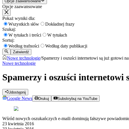
Opcje zaawansowane
Opcje zaawansowane
Pokaż wyniki dla:
Wszystkich słów
Dokładnej frazy
Szukaj:
W tytułach i treści
W tytułach
Sortuj:
Według trafności
Według daty publikacji
Zatwierdź
Nowe technologie
/
Spamerzy i oszuści internetowi są już gotowi n
Nowe technologie
Spamerzy i oszuści internetowi 
Udostępnij
Google News
Drukuj
Subskrybuj na YouTube
Wśród nowych oszukańczych e-maili dominują fałszywe powiadomieni
23 kwietnia 2016
23 kwietnia 2016