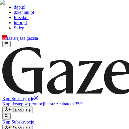
dgp.pl
dziennik.pl
forsal.pl
infor.pl
Sklep
Dzisiejsza gazeta
Kup Subskrypcję
Kup dostęp w promocji:
teraz z rabatem 35%
Zaloguj się
Kup Subskrypcję
Zaloguj się