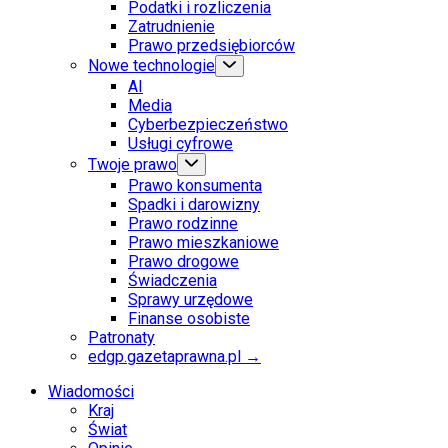
Podatki i rozliczenia
Zatrudnienie
Prawo przedsiębiorców
Nowe technologie
AI
Media
Cyberbezpieczeństwo
Usługi cyfrowe
Twoje prawo
Prawo konsumenta
Spadki i darowizny
Prawo rodzinne
Prawo mieszkaniowe
Prawo drogowe
Świadczenia
Sprawy urzędowe
Finanse osobiste
Patronaty
edgp.gazetaprawna.pl →
Wiadomości
Kraj
Świat