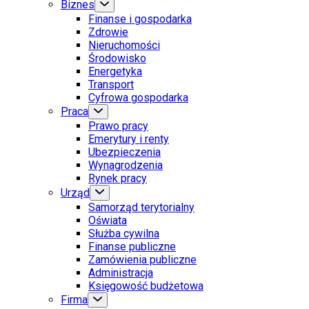
Biznes
Finanse i gospodarka
Zdrowie
Nieruchomości
Środowisko
Energetyka
Transport
Cyfrowa gospodarka
Praca
Prawo pracy
Emerytury i renty
Ubezpieczenia
Wynagrodzenia
Rynek pracy
Urząd
Samorząd terytorialny
Oświata
Służba cywilna
Finanse publiczne
Zamówienia publiczne
Administracja
Księgowość budżetowa
Firma