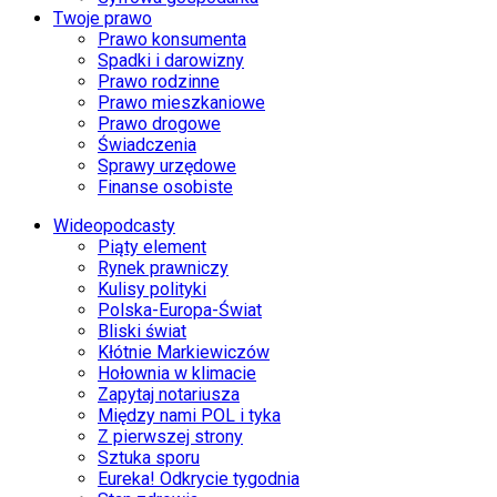
Twoje prawo
Prawo konsumenta
Spadki i darowizny
Prawo rodzinne
Prawo mieszkaniowe
Prawo drogowe
Świadczenia
Sprawy urzędowe
Finanse osobiste
Wideopodcasty
Piąty element
Rynek prawniczy
Kulisy polityki
Polska-Europa-Świat
Bliski świat
Kłótnie Markiewiczów
Hołownia w klimacie
Zapytaj notariusza
Między nami POL i tyka
Z pierwszej strony
Sztuka sporu
Eureka! Odkrycie tygodnia