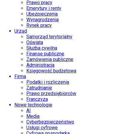
Prawo pracy
Emerytury i renty
Ubezpieczenia
Wynagrodzenia
Rynek pracy
Urząd
Samorząd terytorialny
Oświata
Służba cywilna
Finanse publiczne
Zamówienia publiczne
Administracja
Księgowość budżetowa
Firma
Podatki i rozliczenia
Zatrudnianie
Prawo przedsiębiorców
Franczyza
Nowe technologie
AI
Media
Cyberbezpieczeństwo
Usługi cyfrowe
Cyfrowa gospodarka