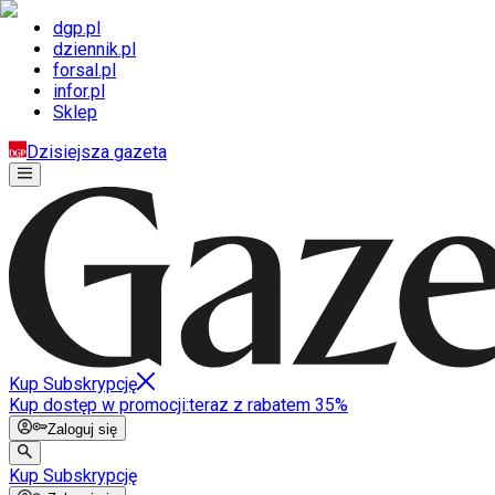
dgp.pl
dziennik.pl
forsal.pl
infor.pl
Sklep
Dzisiejsza gazeta
Kup Subskrypcję
Kup dostęp w promocji:
teraz z rabatem 35%
Zaloguj się
Kup Subskrypcję