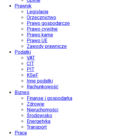
Opinie
Prawnik
Legislacja
Orzecznictwo
Prawo gospodarcze
Prawo cywilne
Prawo karne
Prawo UE
Zawody prawnicze
Podatki
VAT
CIT
PIT
KSeF
Inne podatki
Rachunkowość
Biznes
Finanse i gospodarka
Zdrowie
Nieruchomości
Środowisko
Energetyka
Transport
Praca