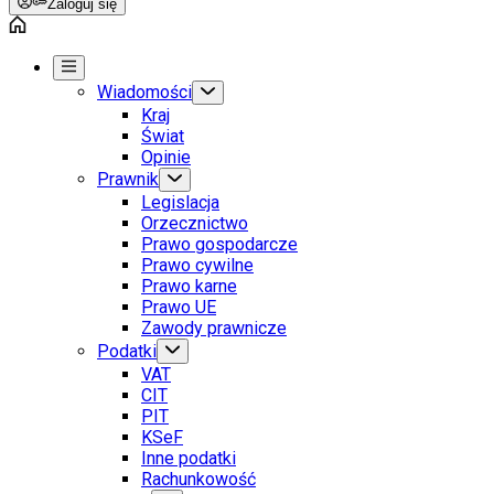
Zaloguj się
Wiadomości
Kraj
Świat
Opinie
Prawnik
Legislacja
Orzecznictwo
Prawo gospodarcze
Prawo cywilne
Prawo karne
Prawo UE
Zawody prawnicze
Podatki
VAT
CIT
PIT
KSeF
Inne podatki
Rachunkowość