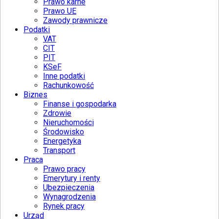
Prawo karne
Prawo UE
Zawody prawnicze
Podatki
VAT
CIT
PIT
KSeF
Inne podatki
Rachunkowość
Biznes
Finanse i gospodarka
Zdrowie
Nieruchomości
Środowisko
Energetyka
Transport
Praca
Prawo pracy
Emerytury i renty
Ubezpieczenia
Wynagrodzenia
Rynek pracy
Urząd