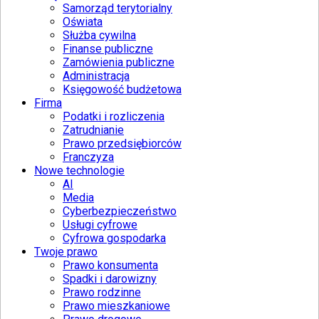
Samorząd terytorialny
Oświata
Służba cywilna
Finanse publiczne
Zamówienia publiczne
Administracja
Księgowość budżetowa
Firma
Podatki i rozliczenia
Zatrudnianie
Prawo przedsiębiorców
Franczyza
Nowe technologie
AI
Media
Cyberbezpieczeństwo
Usługi cyfrowe
Cyfrowa gospodarka
Twoje prawo
Prawo konsumenta
Spadki i darowizny
Prawo rodzinne
Prawo mieszkaniowe