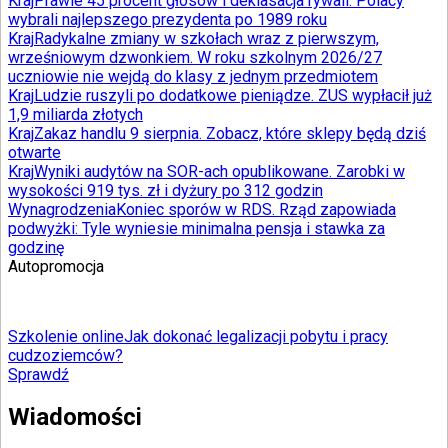
Kraj
Prawie 45 procent głosów i deklasacja rywali. Polacy
wybrali najlepszego prezydenta po 1989 roku
Kraj
Radykalne zmiany w szkołach wraz z pierwszym,
wrześniowym dzwonkiem. W roku szkolnym 2026/27
uczniowie nie wejdą do klasy z jednym przedmiotem
Kraj
Ludzie ruszyli po dodatkowe pieniądze. ZUS wypłacił już
1,9 miliarda złotych
Kraj
Zakaz handlu 9 sierpnia. Zobacz, które sklepy będą dziś
otwarte
Kraj
Wyniki audytów na SOR-ach opublikowane. Zarobki w
wysokości 919 tys. zł i dyżury po 312 godzin
Wynagrodzenia
Koniec sporów w RDS. Rząd zapowiada
podwyżki: Tyle wyniesie minimalna pensja i stawka za
godzinę
Autopromocja
Szkolenie online
Jak dokonać legalizacji pobytu i pracy
cudzoziemców?
Sprawdź
Wiadomości