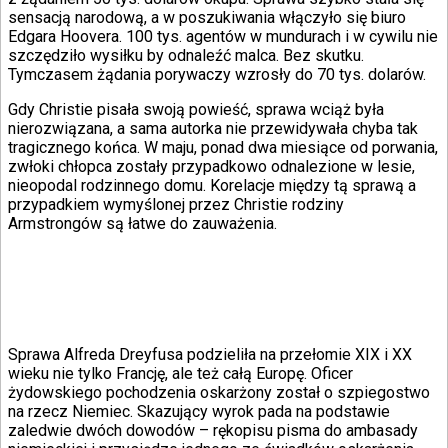
sensacją narodową, a w poszukiwania włączyło się biuro
Edgara Hoovera. 100 tys. agentów w mundurach i w cywilu nie
szczędziło wysiłku by odnaleźć malca. Bez skutku.
Tymczasem żądania porywaczy wzrosły do 70 tys. dolarów.
Gdy Christie pisała swoją powieść, sprawa wciąż była
nierozwiązana, a sama autorka nie przewidywała chyba tak
tragicznego końca. W maju, ponad dwa miesiące od porwania,
zwłoki chłopca zostały przypadkowo odnalezione w lesie,
nieopodal rodzinnego domu. Korelacje między tą sprawą a
przypadkiem wymyślonej przez Christie rodziny
Armstrongów są łatwe do zauważenia.
Sprawa Alfreda Dreyfusa podzieliła na przełomie XIX i XX
wieku nie tylko Francję, ale też całą Europę. Oficer
żydowskiego pochodzenia oskarżony został o szpiegostwo
na rzecz Niemiec. Skazujący wyrok pada na podstawie
zaledwie dwóch dowodów – rękopisu pisma do ambasady