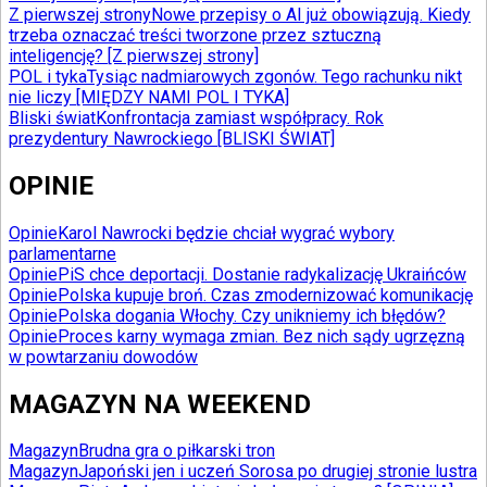
Z pierwszej strony
Nowe przepisy o AI już obowiązują. Kiedy
trzeba oznaczać treści tworzone przez sztuczną
inteligencję? [Z pierwszej strony]
POL i tyka
Tysiąc nadmiarowych zgonów. Tego rachunku nikt
nie liczy [MIĘDZY NAMI POL I TYKA]
Bliski świat
Konfrontacja zamiast współpracy. Rok
prezydentury Nawrockiego [BLISKI ŚWIAT]
OPINIE
Opinie
Karol Nawrocki będzie chciał wygrać wybory
parlamentarne
Opinie
PiS chce deportacji. Dostanie radykalizację Ukraińców
Opinie
Polska kupuje broń. Czas zmodernizować komunikację
Opinie
Polska dogania Włochy. Czy unikniemy ich błędów?
Opinie
Proces karny wymaga zmian. Bez nich sądy ugrzęzną
w powtarzaniu dowodów
MAGAZYN NA WEEKEND
Magazyn
Brudna gra o piłkarski tron
Magazyn
Japoński jen i uczeń Sorosa po drugiej stronie lustra