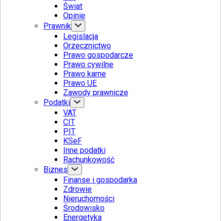
Świat
Opinie
Prawnik
Legislacja
Orzecznictwo
Prawo gospodarcze
Prawo cywilne
Prawo karne
Prawo UE
Zawody prawnicze
Podatki
VAT
CIT
PIT
KSeF
Inne podatki
Rachunkowość
Biznes
Finanse i gospodarka
Zdrowie
Nieruchomości
Środowisko
Energetyka