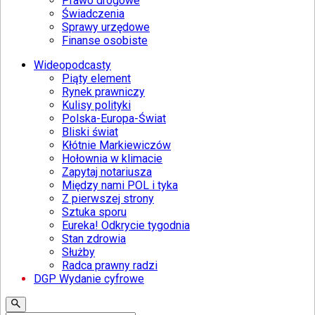
Prawo drogowe
Świadczenia
Sprawy urzędowe
Finanse osobiste
Wideopodcasty
Piąty element
Rynek prawniczy
Kulisy polityki
Polska-Europa-Świat
Bliski świat
Kłótnie Markiewiczów
Hołownia w klimacie
Zapytaj notariusza
Między nami POL i tyka
Z pierwszej strony
Sztuka sporu
Eureka! Odkrycie tygodnia
Stan zdrowia
Służby
Radca prawny radzi
DGP Wydanie cyfrowe