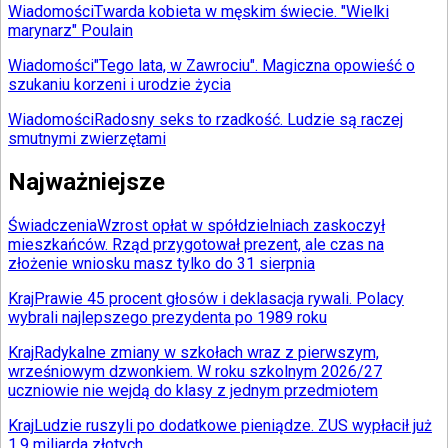
Wiadomości
Twarda kobieta w męskim świecie. "Wielki
marynarz" Poulain
Wiadomości
"Tego lata, w Zawrociu". Magiczna opowieść o
szukaniu korzeni i urodzie życia
Wiadomości
Radosny seks to rzadkość. Ludzie są raczej
smutnymi zwierzętami
Najważniejsze
Świadczenia
Wzrost opłat w spółdzielniach zaskoczył
mieszkańców. Rząd przygotował prezent, ale czas na
złożenie wniosku masz tylko do 31 sierpnia
Kraj
Prawie 45 procent głosów i deklasacja rywali. Polacy
wybrali najlepszego prezydenta po 1989 roku
Kraj
Radykalne zmiany w szkołach wraz z pierwszym,
wrześniowym dzwonkiem. W roku szkolnym 2026/27
uczniowie nie wejdą do klasy z jednym przedmiotem
Kraj
Ludzie ruszyli po dodatkowe pieniądze. ZUS wypłacił już
1,9 miliarda złotych