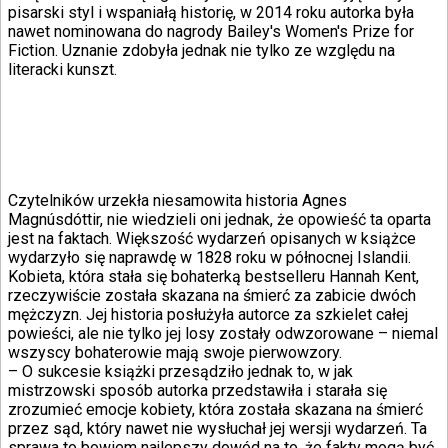
pisarski styl i wspaniałą historię, w 2014 roku autorka była
nawet nominowana do nagrody Bailey's Women's Prize for
Fiction. Uznanie zdobyła jednak nie tylko ze względu na
literacki kunszt.
Czytelników urzekła niesamowita historia Agnes
Magnúsdóttir, nie wiedzieli oni jednak, że opowieść ta oparta
jest na faktach. Większość wydarzeń opisanych w książce
wydarzyło się naprawdę w 1828 roku w północnej Islandii.
Kobieta, która stała się bohaterką bestselleru Hannah Kent,
rzeczywiście została skazana na śmierć za zabicie dwóch
mężczyzn. Jej historia posłużyła autorce za szkielet całej
powieści, ale nie tylko jej losy zostały odwzorowane – niemal
wszyscy bohaterowie mają swoje pierwowzory.
– O sukcesie książki przesądziło jednak to, w jak
mistrzowski sposób autorka przedstawiła i starała się
zrozumieć emocje kobiety, która została skazana na śmierć
przez sąd, który nawet nie wysłuchał jej wersji wydarzeń. Ta
sprawa to bowiem najlepszy dowód na to, że fakty mogą być