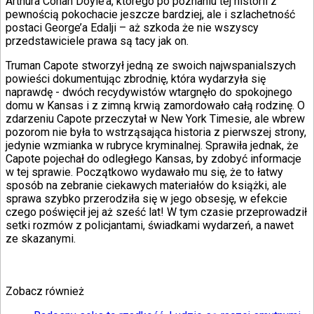
Arthura Conan Doyle’a, którego po poznaniu tej historii z
pewnością pokochacie jeszcze bardziej, ale i szlachetność
postaci George’a Edalji – aż szkoda że nie wszyscy
przedstawiciele prawa są tacy jak on.
Truman Capote stworzył jedną ze swoich najwspanialszych
powieści dokumentując zbrodnię, która wydarzyła się
naprawdę - dwóch recydywistów wtargnęło do spokojnego
domu w Kansas i z zimną krwią zamordowało całą rodzinę. O
zdarzeniu Capote przeczytał w New York Timesie, ale wbrew
pozorom nie była to wstrząsająca historia z pierwszej strony,
jedynie wzmianka w rubryce kryminalnej. Sprawiła jednak, że
Capote pojechał do odległego Kansas, by zdobyć informacje
w tej sprawie. Początkowo wydawało mu się, że to łatwy
sposób na zebranie ciekawych materiałów do książki, ale
sprawa szybko przerodziła się w jego obsesję, w efekcie
czego poświęcił jej aż sześć lat! W tym czasie przeprowadził
setki rozmów z policjantami, świadkami wydarzeń, a nawet
ze skazanymi.
Zobacz również