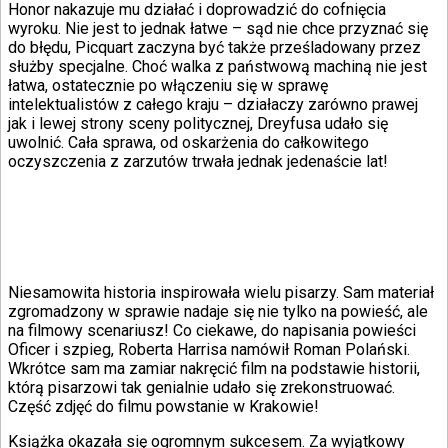
Honor nakazuje mu działać i doprowadzić do cofnięcia
wyroku. Nie jest to jednak łatwe – sąd nie chce przyznać się
do błędu, Picquart zaczyna być także prześladowany przez
służby specjalne. Choć walka z państwową machiną nie jest
łatwa, ostatecznie po włączeniu się w sprawę
intelektualistów z całego kraju – działaczy zarówno prawej
jak i lewej strony sceny politycznej, Dreyfusa udało się
uwolnić. Cała sprawa, od oskarżenia do całkowitego
oczyszczenia z zarzutów trwała jednak jedenaście lat!
Niesamowita historia inspirowała wielu pisarzy. Sam materiał
zgromadzony w sprawie nadaje się nie tylko na powieść, ale
na filmowy scenariusz! Co ciekawe, do napisania powieści
Oficer i szpieg, Roberta Harrisa namówił Roman Polański.
Wkrótce sam ma zamiar nakręcić film na podstawie historii,
którą pisarzowi tak genialnie udało się zrekonstruować.
Część zdjęć do filmu powstanie w Krakowie!
Książka okazała się ogromnym sukcesem. Za wyjątkowy