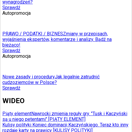
wynagrodzeń?
Sprawdź
Autopromocja
PRAWO / PODATKI / BIZNES
Zmiany w przepisach,
wyjaśnienia ekspertów, komentarze i analizy. Bądź na
bieżąco!
Sprawdź
Autopromocja
Nowe zasady i procedury
Jak legalnie zatrudnić
cudzoziemców w Polsce?
Sprawdź
WIDEO
Piąty element
Nawrocki zmienia reguły gry. "Tusk i Kaczyński
są u niego petentami" [PIĄTY ELEMENT]
Kulisy polityki
Koniec dominacji Kaczyńskiego. Teraz kto inny
rozdaje karty na prawicy [KULISY POLITYKI]