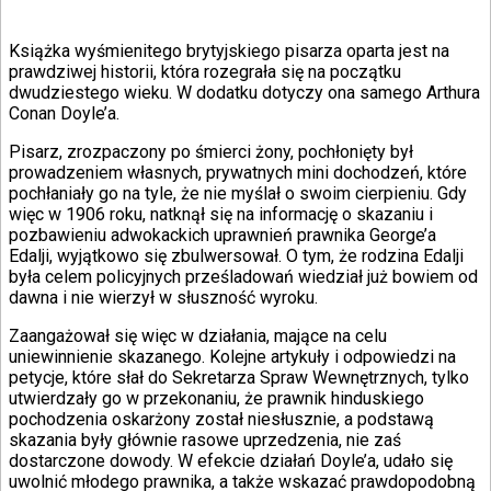
Książka wyśmienitego brytyjskiego pisarza oparta jest na
prawdziwej historii, która rozegrała się na początku
dwudziestego wieku. W dodatku dotyczy ona samego Arthura
Conan Doyle’a.
Pisarz, zrozpaczony po śmierci żony, pochłonięty był
prowadzeniem własnych, prywatnych mini dochodzeń, które
pochłaniały go na tyle, że nie myślał o swoim cierpieniu. Gdy
więc w 1906 roku, natknął się na informację o skazaniu i
pozbawieniu adwokackich uprawnień prawnika George’a
Edalji, wyjątkowo się zbulwersował. O tym, że rodzina Edalji
była celem policyjnych prześladowań wiedział już bowiem od
dawna i nie wierzył w słuszność wyroku.
Zaangażował się więc w działania, mające na celu
uniewinnienie skazanego. Kolejne artykuły i odpowiedzi na
petycje, które słał do Sekretarza Spraw Wewnętrznych, tylko
utwierdzały go w przekonaniu, że prawnik hinduskiego
pochodzenia oskarżony został niesłusznie, a podstawą
skazania były głównie rasowe uprzedzenia, nie zaś
dostarczone dowody. W efekcie działań Doyle’a, udało się
uwolnić młodego prawnika, a także wskazać prawdopodobną