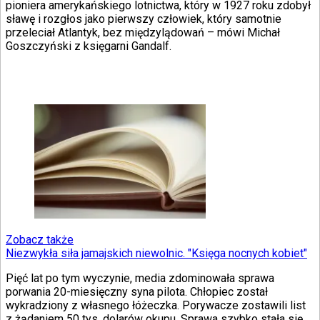
pioniera amerykańskiego lotnictwa, który w 1927 roku zdobył
sławę i rozgłos jako pierwszy człowiek, który samotnie
przeleciał Atlantyk, bez międzylądowań – mówi Michał
Goszczyński z księgarni Gandalf.
Zobacz także
Niezwykła siła jamajskich niewolnic. "Księga nocnych kobiet"
Pięć lat po tym wyczynie, media zdominowała sprawa
porwania 20-miesięczny syna pilota. Chłopiec został
wykradziony z własnego łóżeczka. Porywacze zostawili list
z żądaniem 50 tys. dolarów okupu. Sprawa szybko stała się