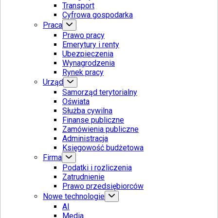
Transport
Cyfrowa gospodarka
Praca
Prawo pracy
Emerytury i renty
Ubezpieczenia
Wynagrodzenia
Rynek pracy
Urząd
Samorząd terytorialny
Oświata
Służba cywilna
Finanse publiczne
Zamówienia publiczne
Administracja
Księgowość budżetowa
Firma
Podatki i rozliczenia
Zatrudnienie
Prawo przedsiębiorców
Nowe technologie
AI
Media