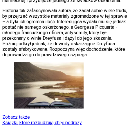
niemieckiej i przysiędze jednego ze świadków oskarżenia.
Historia tak zafascynowała autora, że zadał sobie wiele trudu,
by przejrzeć wszystkie materiały zgromadzone w tej sprawie
– a była ich ogromna ilość. Interesująca wydała mu się jednak
postać nie samego oskarżonego, a Georgesa Picquarta -
młodego francuskiego oficera, antysemity, który był
przekonany o winie Dreyfusa i dążył do jego skazania.
Później odkrył jednak, że dowody oskarżające Dreyfusa
zostały sfabrykowane. Rozpoczyna więc dochodzenie, które
doprowadza go do prawdziwego szpiega.
Zobacz także
Książki, które rozbudzają chęć podróży