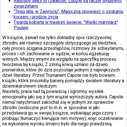
Radosny seks to rzadkość. Ludzie są raczej smutnymi
zwierzętami
"Tego lata, w Zawrociu". Magiczna opowieść o szukaniu
korzeni i urodzie życia
Twarda kobieta w męskim świecie. "Wielki marynarz"
Poulain
W książce, zawarł nie tylko dokładny opis rzeczywistej
zbrodni, ale również szczegóły dotyczącego jej śledztwa,
cały proces ścigania przestępców, rozmowy ze schwytanymi,
proces i ich zachowanie w sądzie, w końcu egzekucję
winnych. Między innymi ze względu na specyfikę procesu
tworzenia tej książki, Z zimną krwią uznano za dzieło
pionierskie, które do dziś pozostaje jednym z największych
dzieł literatury. Przed Trumanem Capote nie było bowiem
książki, która zniosłoby barierę pomiędzy światem literatury a
dziennikarstwem śledczym.
Niestety, praca nad tą powieścią i ogromny wysiłek
emocjonalny jaki się z tym wiązał wyniszczyły autora. Capote
niemal natychmiast zakochał się w jednym ze sprawców
zbrodni (widoczne jest to m.in. w sposobie w jaki
przedstawia go w swojej książce, wybielając jego czyny i
próbując tłumaczyć kierujące nim motywy), więc oczekiwanie
na wykonanie wyroku śmierci było dla niego prawdziwą