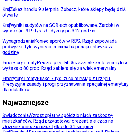
Kraj
Zakaz handlu 9 sierpnia. Zobacz, które sklepy będą dziś
otwarte
Kraj
Wyniki audytów na SOR-ach opublikowane. Zarobki w
wysokości 919 tys. zł i dyżury po 312 godzin
Wynagrodzenia
Koniec sporów w RDS. Rząd zapowiada
podwyżki: Tyle wyniesie minimalna pensja i stawka za
godzinę
Emerytury i renty
Praca o pięć lat dłuższa, ale za to emerytura
wyższa o 80 proc. Rząd zabiera się za wiek emerytalny
Emerytury i renty
Blisko 7 tys. zł co miesiąc z urzędu.
Precyzyjne zasady i progi przyznawania specjalnej emerytury
dla stulatków
Najważniejsze
Świadczenia
Wzrost opłat w spółdzielniach zaskoczył
mieszkańców. Rząd przygotował prezent, ale czas na
złożenie wniosku masz tylko do 31 sierpnia