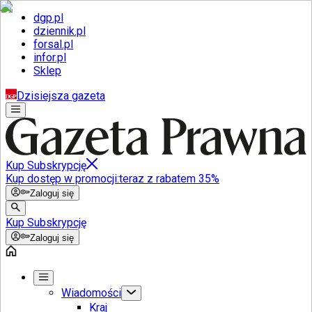
dgp.pl
dziennik.pl
forsal.pl
infor.pl
Sklep
Dzisiejsza gazeta
Kup Subskrypcję
Kup dostęp w promocji:
teraz z rabatem 35%
Zaloguj się
Kup Subskrypcję
Zaloguj się
Wiadomości
Kraj