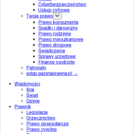
Cyberbezpieczeństwo
Usługi cyfrowe
Twoje prawo
Prawo konsumenta
Spadki i darowizny
Prawo rodzinne
Prawo mieszkaniowe
Prawo drogowe
Świadczenia
Sprawy urzędowe
Finanse osobiste
Patronaty
edgp.gazetaprawna.pl →
Wiadomości
Kraj
Świat
Opinie
Prawnik
Legislacja
Orzecznictwo
Prawo gospodarcze
Prawo cywilne