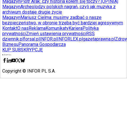
Magazyn
Piotr Arak: czy historia kołem się toczy? [OPINIA]
Magazyn
Archeolodzy polskich nagrań, czyli jak muzyka z
archiwum dostaje drugie życie
Magazyn
Mariusz Cielma: musimy zadbać o nasze
bezpieczeństwo, w obronie trzeba być bardziej agresywnym
Kontakt
O nas
Reklama
Komunikaty
Kariera
Polityka
prywatności
Zmień ustawienia prywatności
RSS
dziennik.pl
forsal.pl
INFOR.pl
INFORLEX.pl
gazetaprawna.pl
Zdrow
Biznesu
Panorama Gospodarcza
KUP SUBSKRYPCJĘ
Pobierz w
Pobierz z
Copyright © INFOR PL S.A.