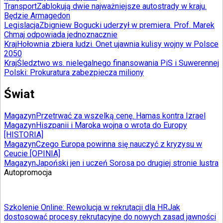
Transport
Zablokują dwie najważniejsze autostrady w kraju.
Będzie Armagedon
Legislacja
Zbigniew Bogucki uderzył w premiera. Prof. Marek
Chmaj odpowiada jednoznacznie
Kraj
Hołownia zbiera ludzi. Onet ujawnia kulisy wojny w Polsce
2050
Kraj
Śledztwo ws. nielegalnego finansowania PiS i Suwerennej
Polski: Prokuratura zabezpiecza miliony
Świat
Magazyn
Przetrwać za wszelką cenę. Hamas kontra Izrael
Magazyn
Hiszpanii i Maroka wojna o wrota do Europy
[HISTORIA]
Magazyn
Czego Europa powinna się nauczyć z kryzysu w
Ceucie [OPINIA]
Magazyn
Japoński jen i uczeń Sorosa po drugiej stronie lustra
Autopromocja
Szkolenie Online: Rewolucja w rekrutacji dla HR
Jak
dostosować procesy rekrutacyjne do nowych zasad jawności