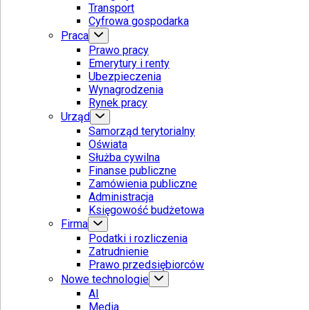
Transport
Cyfrowa gospodarka
Praca
Prawo pracy
Emerytury i renty
Ubezpieczenia
Wynagrodzenia
Rynek pracy
Urząd
Samorząd terytorialny
Oświata
Służba cywilna
Finanse publiczne
Zamówienia publiczne
Administracja
Księgowość budżetowa
Firma
Podatki i rozliczenia
Zatrudnienie
Prawo przedsiębiorców
Nowe technologie
AI
Media