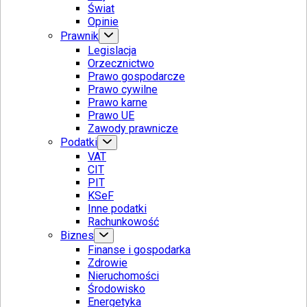
Świat
Opinie
Prawnik
Legislacja
Orzecznictwo
Prawo gospodarcze
Prawo cywilne
Prawo karne
Prawo UE
Zawody prawnicze
Podatki
VAT
CIT
PIT
KSeF
Inne podatki
Rachunkowość
Biznes
Finanse i gospodarka
Zdrowie
Nieruchomości
Środowisko
Energetyka