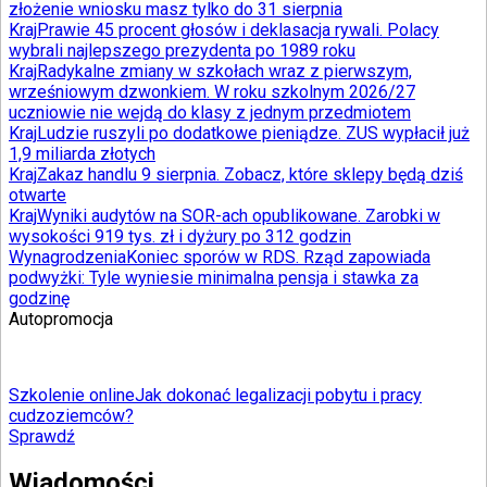
złożenie wniosku masz tylko do 31 sierpnia
Kraj
Prawie 45 procent głosów i deklasacja rywali. Polacy
wybrali najlepszego prezydenta po 1989 roku
Kraj
Radykalne zmiany w szkołach wraz z pierwszym,
wrześniowym dzwonkiem. W roku szkolnym 2026/27
uczniowie nie wejdą do klasy z jednym przedmiotem
Kraj
Ludzie ruszyli po dodatkowe pieniądze. ZUS wypłacił już
1,9 miliarda złotych
Kraj
Zakaz handlu 9 sierpnia. Zobacz, które sklepy będą dziś
otwarte
Kraj
Wyniki audytów na SOR-ach opublikowane. Zarobki w
wysokości 919 tys. zł i dyżury po 312 godzin
Wynagrodzenia
Koniec sporów w RDS. Rząd zapowiada
podwyżki: Tyle wyniesie minimalna pensja i stawka za
godzinę
Autopromocja
Szkolenie online
Jak dokonać legalizacji pobytu i pracy
cudzoziemców?
Sprawdź
Wiadomości