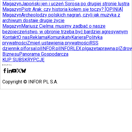
Magazyn
Japoński jen i uczeń Sorosa po drugiej stronie lustra
Magazyn
Piotr Arak: czy historia kołem się toczy? [OPINIA]
Magazyn
Archeolodzy polskich nagrań, czyli jak muzyka z
archiwum dostaje drugie życie
Magazyn
Mariusz Cielma: musimy zadbać o nasze
bezpieczeństwo, w obronie trzeba być bardziej agresywnym
Kontakt
O nas
Reklama
Komunikaty
Kariera
Polityka
prywatności
Zmień ustawienia prywatności
RSS
dziennik.pl
forsal.pl
INFOR.pl
INFORLEX.pl
gazetaprawna.pl
Zdrow
Biznesu
Panorama Gospodarcza
KUP SUBSKRYPCJĘ
Pobierz w
Pobierz z
Copyright © INFOR PL S.A.