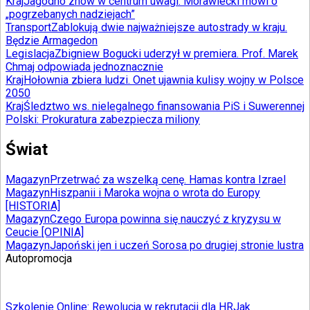
Kraj
Jagodno znów w centrum uwagi. Morawiecki mówi o
„pogrzebanych nadziejach”
Transport
Zablokują dwie najważniejsze autostrady w kraju.
Będzie Armagedon
Legislacja
Zbigniew Bogucki uderzył w premiera. Prof. Marek
Chmaj odpowiada jednoznacznie
Kraj
Hołownia zbiera ludzi. Onet ujawnia kulisy wojny w Polsce
2050
Kraj
Śledztwo ws. nielegalnego finansowania PiS i Suwerennej
Polski: Prokuratura zabezpiecza miliony
Świat
Magazyn
Przetrwać za wszelką cenę. Hamas kontra Izrael
Magazyn
Hiszpanii i Maroka wojna o wrota do Europy
[HISTORIA]
Magazyn
Czego Europa powinna się nauczyć z kryzysu w
Ceucie [OPINIA]
Magazyn
Japoński jen i uczeń Sorosa po drugiej stronie lustra
Autopromocja
Szkolenie Online: Rewolucja w rekrutacji dla HR
Jak