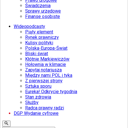
Prawo drogowe
Świadczenia
Sprawy urzędowe
Finanse osobiste
Wideopodcasty
Piąty element
Rynek prawniczy
Kulisy polityki
Polska-Europa-Świat
Bliski świat
Kłótnie Markiewiczów
Hołownia w klimacie
Zapytaj notariusza
Między nami POL i tyka
Z pierwszej strony
Sztuka sporu
Eureka! Odkrycie tygodnia
Stan zdrowia
Służby
Radca prawny radzi
DGP Wydanie cyfrowe