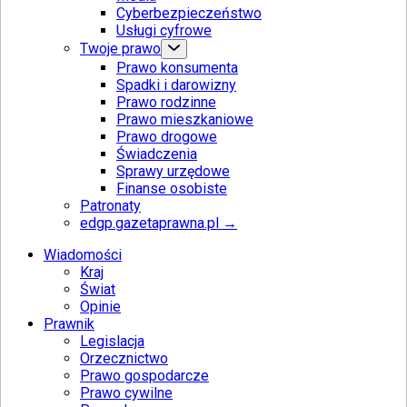
Cyberbezpieczeństwo
Usługi cyfrowe
Twoje prawo
Prawo konsumenta
Spadki i darowizny
Prawo rodzinne
Prawo mieszkaniowe
Prawo drogowe
Świadczenia
Sprawy urzędowe
Finanse osobiste
Patronaty
edgp.gazetaprawna.pl →
Wiadomości
Kraj
Świat
Opinie
Prawnik
Legislacja
Orzecznictwo
Prawo gospodarcze
Prawo cywilne