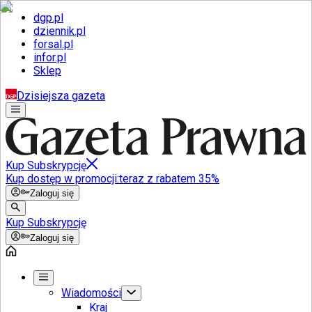
dgp.pl
dziennik.pl
forsal.pl
infor.pl
Sklep
Dzisiejsza gazeta
Kup Subskrypcję
Kup dostęp w promocji:
teraz z rabatem 35%
Zaloguj się
Kup Subskrypcję
Zaloguj się
Wiadomości
Kraj