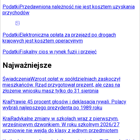
Podatki
Przedawniona należność nie jest kosztem uzyskania
przychodów
Podatki
Elektroniczna opłata za przejazd po drogach
krajowych jest kosztem operacyjnym
Podatki
Fiskalny cios w rynek fuzji i przejęć
Najważniejsze
Świadczenia
Wzrost opłat w spółdzielniach zaskoczył
mieszkańców. Rząd przygotował prezent, ale czas na
złożenie wniosku masz tylko do 31 sierpnia
Kraj
Prawie 45 procent głosów i deklasacja rywali. Polacy
wybrali najlepszego prezydenta po 1989 roku
Kraj
Radykalne zmiany w szkołach wraz z pierwszym,
wrześniowym dzwonkiem. W roku szkolnym 2026/27
uczniowie nie wejdą do klasy z jednym przedmiotem