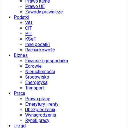
Prawo karne
Prawo UE
Zawody prawnicze
Podatki
VAT
CIT
PIT
KSeF
Inne podatki
Rachunkowość
Biznes
Finanse i gospodarka
Zdrowie
Nieruchomości
Środowisko
Energetyka
Transport
Praca
Prawo pracy
Emerytury i renty
Ubezpieczenia
Wynagrodzenia
Rynek pracy
Urząd