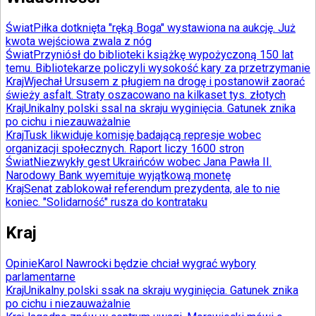
Świat
Piłka dotknięta "ręką Boga" wystawiona na aukcję. Już
kwota wejściowa zwala z nóg
Świat
Przyniósł do biblioteki książkę wypożyczoną 150 lat
temu. Bibliotekarze policzyli wysokość kary za przetrzymanie
Kraj
Wjechał Ursusem z pługiem na drogę i postanowił zaorać
świeży asfalt. Straty oszacowano na kilkaset tys. złotych
Kraj
Unikalny polski ssal na skraju wyginięcia. Gatunek znika
po cichu i niezauważalnie
Kraj
Tusk likwiduje komisję badającą represje wobec
organizacji społecznych. Raport liczy 1600 stron
Świat
Niezwykły gest Ukraińców wobec Jana Pawła II.
Narodowy Bank wyemituje wyjątkową monetę
Kraj
Senat zablokował referendum prezydenta, ale to nie
koniec. "Solidarność" rusza do kontrataku
Kraj
Opinie
Karol Nawrocki będzie chciał wygrać wybory
parlamentarne
Kraj
Unikalny polski ssak na skraju wyginięcia. Gatunek znika
po cichu i niezauważalnie