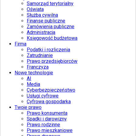
Samorząd terytorialny
Oświata
Służba cywilna
Finanse publiczne
Zamówienia publiczne
Administracja
Księgowość budżetowa
Firma
Podatki i rozliczenia
Zatrudnianie
Prawo przedsiębiorców
Franczyza
Nowe technologie
AI
Media
Cyberbezpieczeństwo
Usługi cyfrowe
Cyfrowa gospodarka
Twoje prawo
Prawo konsumenta
Spadki i darowizny
Prawo rodzinne
Prawo mieszkaniowe