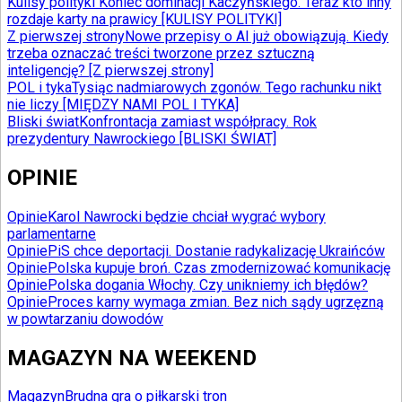
Kulisy polityki
Koniec dominacji Kaczyńskiego. Teraz kto inny
rozdaje karty na prawicy [KULISY POLITYKI]
Z pierwszej strony
Nowe przepisy o AI już obowiązują. Kiedy
trzeba oznaczać treści tworzone przez sztuczną
inteligencję? [Z pierwszej strony]
POL i tyka
Tysiąc nadmiarowych zgonów. Tego rachunku nikt
nie liczy [MIĘDZY NAMI POL I TYKA]
Bliski świat
Konfrontacja zamiast współpracy. Rok
prezydentury Nawrockiego [BLISKI ŚWIAT]
OPINIE
Opinie
Karol Nawrocki będzie chciał wygrać wybory
parlamentarne
Opinie
PiS chce deportacji. Dostanie radykalizację Ukraińców
Opinie
Polska kupuje broń. Czas zmodernizować komunikację
Opinie
Polska dogania Włochy. Czy unikniemy ich błędów?
Opinie
Proces karny wymaga zmian. Bez nich sądy ugrzęzną
w powtarzaniu dowodów
MAGAZYN NA WEEKEND
Magazyn
Brudna gra o piłkarski tron