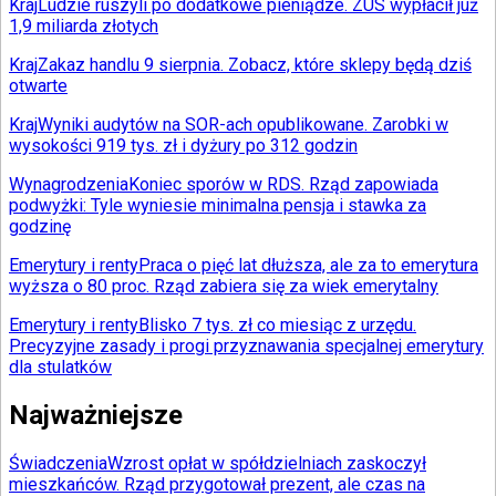
Kraj
Ludzie ruszyli po dodatkowe pieniądze. ZUS wypłacił już
1,9 miliarda złotych
Kraj
Zakaz handlu 9 sierpnia. Zobacz, które sklepy będą dziś
otwarte
Kraj
Wyniki audytów na SOR-ach opublikowane. Zarobki w
wysokości 919 tys. zł i dyżury po 312 godzin
Wynagrodzenia
Koniec sporów w RDS. Rząd zapowiada
podwyżki: Tyle wyniesie minimalna pensja i stawka za
godzinę
Emerytury i renty
Praca o pięć lat dłuższa, ale za to emerytura
wyższa o 80 proc. Rząd zabiera się za wiek emerytalny
Emerytury i renty
Blisko 7 tys. zł co miesiąc z urzędu.
Precyzyjne zasady i progi przyznawania specjalnej emerytury
dla stulatków
Najważniejsze
Świadczenia
Wzrost opłat w spółdzielniach zaskoczył
mieszkańców. Rząd przygotował prezent, ale czas na