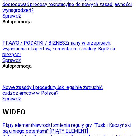
dostosować procesy rekrutacyjne do nowych zasad jawności
wynagrodzeń?
Sprawdź
Autopromocja
PRAWO / PODATKI / BIZNES
Zmiany w przepisach,
wyjaśnienia ekspertów, komentarze i analizy. Bądź na
bieżąco!
Sprawdź
Autopromocja
Nowe zasady i procedury
Jak legalnie zatrudnić
cudzoziemców w Polsce?
Sprawdź
WIDEO
Piąty element
Nawrocki zmienia reguły gry. "Tusk i Kaczyński
są u niego petentami" [PIĄTY ELEMENT]