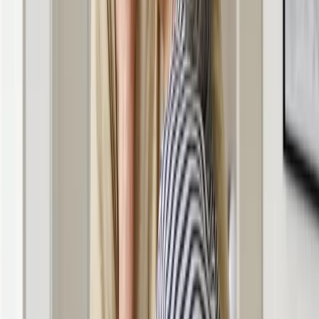
Bądź na bieżąco ze zmianami w prawie i podatkach.
Czytaj raporty, analizy i wyjaśnienia ekspertów.
Sprawdź ofertę
Jesteś subskrybentem? ZALOGUJ SIĘ
Źródło:
Dziennik Gazeta Prawna
Autopromocja
Materiał chroniony prawem autorskim - wszelkie prawa
zastrzeżone.
Dalsze rozpowszechnianie artykułu za zgodą wydawcy
INFOR PL S.A. Kup licencję.
wybory
poczta polska
poczta
wybory korespondencyjne
wybory
prezydenckie 2020
Zgłoś błąd
Drukuj