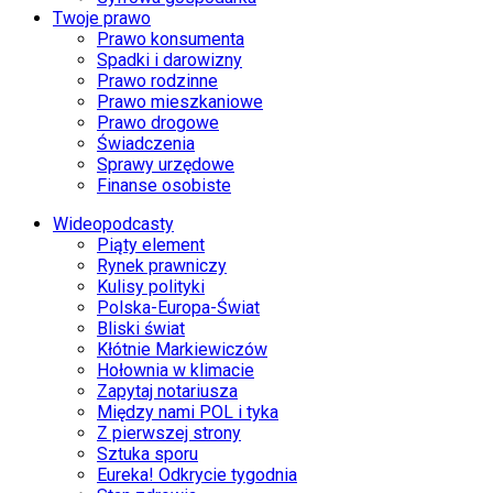
Twoje prawo
Prawo konsumenta
Spadki i darowizny
Prawo rodzinne
Prawo mieszkaniowe
Prawo drogowe
Świadczenia
Sprawy urzędowe
Finanse osobiste
Wideopodcasty
Piąty element
Rynek prawniczy
Kulisy polityki
Polska-Europa-Świat
Bliski świat
Kłótnie Markiewiczów
Hołownia w klimacie
Zapytaj notariusza
Między nami POL i tyka
Z pierwszej strony
Sztuka sporu
Eureka! Odkrycie tygodnia