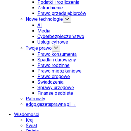
Podatki i rozliczenia
Zatrudnienie
Prawo przedsiębiorców
Nowe technologie
AI
Media
Cyberbezpieczeństwo
Usługi cyfrowe
Twoje prawo
Prawo konsumenta
Spadki i darowizny
Prawo rodzinne
Prawo mieszkaniowe
Prawo drogowe
Świadczenia
Sprawy urzędowe
Finanse osobiste
Patronaty
edgp.gazetaprawna.pl →
Wiadomości
Kraj
Świat