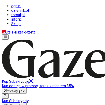
dgp.pl
dziennik.pl
forsal.pl
infor.pl
Sklep
Dzisiejsza gazeta
Kup Subskrypcję
Kup dostęp w promocji:
teraz z rabatem 35%
Zaloguj się
Kup Subskrypcję