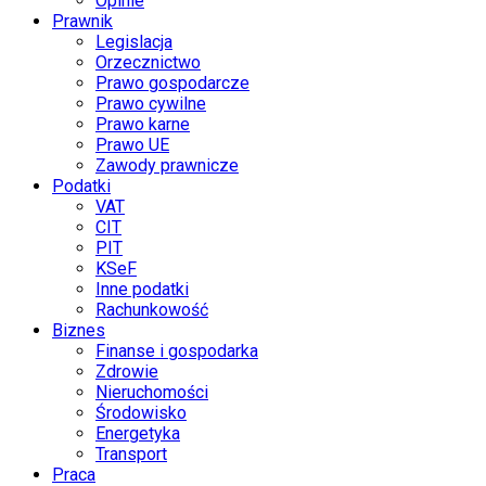
Opinie
Prawnik
Legislacja
Orzecznictwo
Prawo gospodarcze
Prawo cywilne
Prawo karne
Prawo UE
Zawody prawnicze
Podatki
VAT
CIT
PIT
KSeF
Inne podatki
Rachunkowość
Biznes
Finanse i gospodarka
Zdrowie
Nieruchomości
Środowisko
Energetyka
Transport
Praca