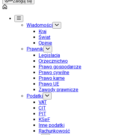
Zaloguj się
Wiadomości
Kraj
Świat
Opinie
Prawnik
Legislacja
Orzecznictwo
Prawo gospodarcze
Prawo cywilne
Prawo karne
Prawo UE
Zawody prawnicze
Podatki
VAT
CIT
PIT
KSeF
Inne podatki
Rachunkowość