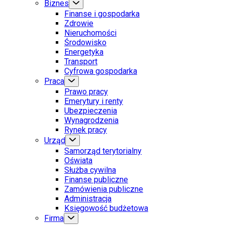
Biznes
Finanse i gospodarka
Zdrowie
Nieruchomości
Środowisko
Energetyka
Transport
Cyfrowa gospodarka
Praca
Prawo pracy
Emerytury i renty
Ubezpieczenia
Wynagrodzenia
Rynek pracy
Urząd
Samorząd terytorialny
Oświata
Służba cywilna
Finanse publiczne
Zamówienia publiczne
Administracja
Księgowość budżetowa
Firma