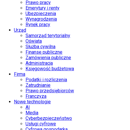
Prawo pracy
Emerytury i renty
Ubezpieczenia
Wynagrodzenia
Rynek pracy
Urząd
Samorząd terytorialny
Oświata
Służba cywilna
Finanse publiczne
Zamówienia publiczne
Administracja
Księgowość budżetowa
Firma
Podatki i rozliczenia
Zatrudnianie
Prawo przedsiębiorców
Franczyza
Nowe technologie
AI
Media
Cyberbezpieczeństwo
Usługi cyfrowe
Cyfrowa gospodarka