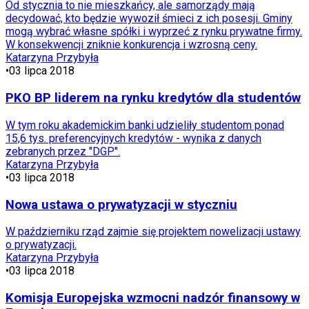
Od stycznia to nie mieszkańcy, ale samorządy mają
decydować, kto będzie wywoził śmieci z ich posesji. Gminy
mogą wybrać własne spółki i wyprzeć z rynku prywatne firmy.
W konsekwencji zniknie konkurencja i wzrosną ceny.
Katarzyna Przybyła
•
03 lipca 2018
PKO BP liderem na rynku kredytów dla studentów
W tym roku akademickim banki udzieliły studentom ponad
15,6 tys. preferencyjnych kredytów - wynika z danych
zebranych przez "DGP".
Katarzyna Przybyła
•
03 lipca 2018
Nowa ustawa o prywatyzacji w styczniu
W październiku rząd zajmie się projektem nowelizacji ustawy
o prywatyzacji.
Katarzyna Przybyła
•
03 lipca 2018
Komisja Europejska wzmocni nadzór finansowy w