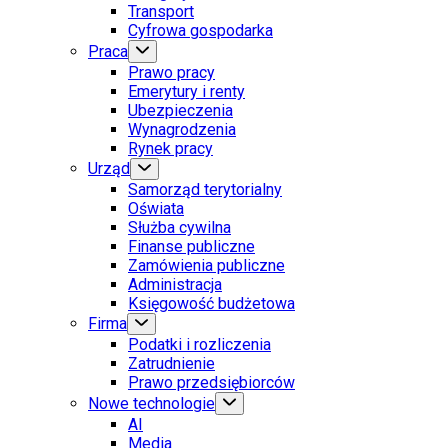
Transport
Cyfrowa gospodarka
Praca
Prawo pracy
Emerytury i renty
Ubezpieczenia
Wynagrodzenia
Rynek pracy
Urząd
Samorząd terytorialny
Oświata
Służba cywilna
Finanse publiczne
Zamówienia publiczne
Administracja
Księgowość budżetowa
Firma
Podatki i rozliczenia
Zatrudnienie
Prawo przedsiębiorców
Nowe technologie
AI
Media