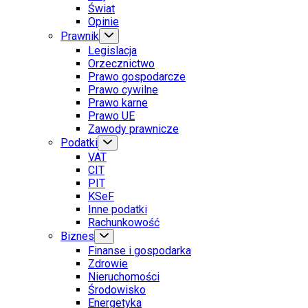
Świat
Opinie
Prawnik
Legislacja
Orzecznictwo
Prawo gospodarcze
Prawo cywilne
Prawo karne
Prawo UE
Zawody prawnicze
Podatki
VAT
CIT
PIT
KSeF
Inne podatki
Rachunkowość
Biznes
Finanse i gospodarka
Zdrowie
Nieruchomości
Środowisko
Energetyka