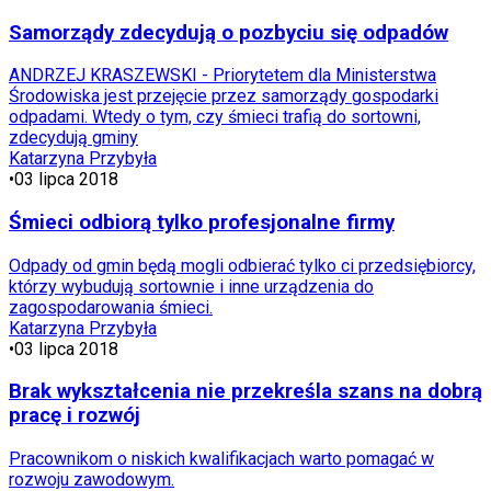
Samorządy zdecydują o pozbyciu się odpadów
ANDRZEJ KRASZEWSKI - Priorytetem dla Ministerstwa
Środowiska jest przejęcie przez samorządy gospodarki
odpadami. Wtedy o tym, czy śmieci trafią do sortowni,
zdecydują gminy
Katarzyna Przybyła
•
03 lipca 2018
Śmieci odbiorą tylko profesjonalne firmy
Odpady od gmin będą mogli odbierać tylko ci przedsiębiorcy,
którzy wybudują sortownie i inne urządzenia do
zagospodarowania śmieci.
Katarzyna Przybyła
•
03 lipca 2018
Brak wykształcenia nie przekreśla szans na dobrą
pracę i rozwój
Pracownikom o niskich kwalifikacjach warto pomagać w
rozwoju zawodowym.