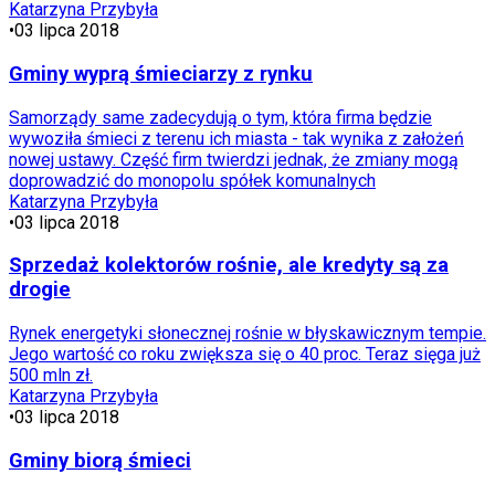
Katarzyna Przybyła
•
03 lipca 2018
Gminy wyprą śmieciarzy z rynku
Samorządy same zadecydują o tym, która firma będzie
wywoziła śmieci z terenu ich miasta - tak wynika z założeń
nowej ustawy. Część firm twierdzi jednak, że zmiany mogą
doprowadzić do monopolu spółek komunalnych
Katarzyna Przybyła
•
03 lipca 2018
Sprzedaż kolektorów rośnie, ale kredyty są za
drogie
Rynek energetyki słonecznej rośnie w błyskawicznym tempie.
Jego wartość co roku zwiększa się o 40 proc. Teraz sięga już
500 mln zł.
Katarzyna Przybyła
•
03 lipca 2018
Gminy biorą śmieci