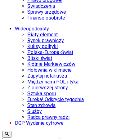
Prawo drogowe
Świadczenia
Sprawy urzędowe
Finanse osobiste
Wideopodcasty
Piąty element
Rynek prawniczy
Kulisy polityki
Polska-Europa-Świat
Bliski świat
Kłótnie Markiewiczów
Hołownia w klimacie
Zapytaj notariusza
Między nami POL i tyka
Z pierwszej strony
Sztuka sporu
Eureka! Odkrycie tygodnia
Stan zdrowia
Służby
Radca prawny radzi
DGP Wydanie cyfrowe