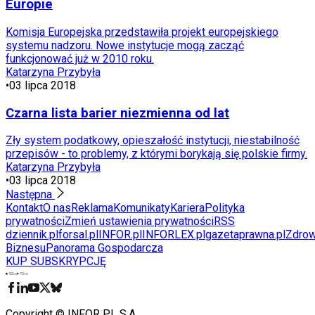
Europie
Komisja Europejska przedstawiła projekt europejskiego
systemu nadzoru. Nowe instytucje mogą zacząć
funkcjonować już w 2010 roku.
Katarzyna Przybyła
•
03 lipca 2018
Czarna lista barier niezmienna od lat
Zły system podatkowy, opieszałość instytucji, niestabilność
przepisów - to problemy, z którymi borykają się polskie firmy.
Katarzyna Przybyła
•
03 lipca 2018
Następna
Kontakt
O nas
Reklama
Komunikaty
Kariera
Polityka
prywatności
Zmień ustawienia prywatności
RSS
dziennik.pl
forsal.pl
INFOR.pl
INFORLEX.pl
gazetaprawna.pl
Zdrow
Biznesu
Panorama Gospodarcza
KUP SUBSKRYPCJĘ
Pobierz w
Pobierz z
Copyright © INFOR PL S.A.