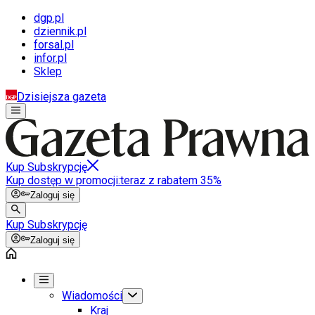
dgp.pl
dziennik.pl
forsal.pl
infor.pl
Sklep
Dzisiejsza gazeta
Kup Subskrypcję
Kup dostęp w promocji:
teraz z rabatem 35%
Zaloguj się
Kup Subskrypcję
Zaloguj się
Wiadomości
Kraj