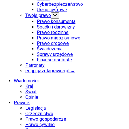
Cyberbezpieczeństwo
Usługi cyfrowe
Twoje prawo
Prawo konsumenta
Spadki i darowizny
Prawo rodzinne
Prawo mieszkaniowe
Prawo drogowe
Świadczenia
Sprawy urzędowe
Finanse osobiste
Patronaty
edgp.gazetaprawna.pl →
Wiadomości
Kraj
Świat
Opinie
Prawnik
Legislacja
Orzecznictwo
Prawo gospodarcze
Prawo cywilne