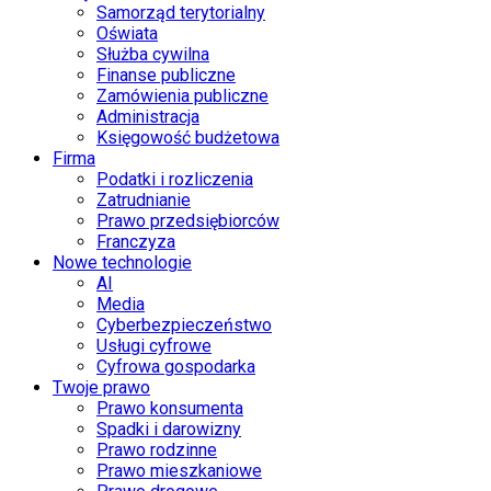
Samorząd terytorialny
Oświata
Służba cywilna
Finanse publiczne
Zamówienia publiczne
Administracja
Księgowość budżetowa
Firma
Podatki i rozliczenia
Zatrudnianie
Prawo przedsiębiorców
Franczyza
Nowe technologie
AI
Media
Cyberbezpieczeństwo
Usługi cyfrowe
Cyfrowa gospodarka
Twoje prawo
Prawo konsumenta
Spadki i darowizny
Prawo rodzinne
Prawo mieszkaniowe