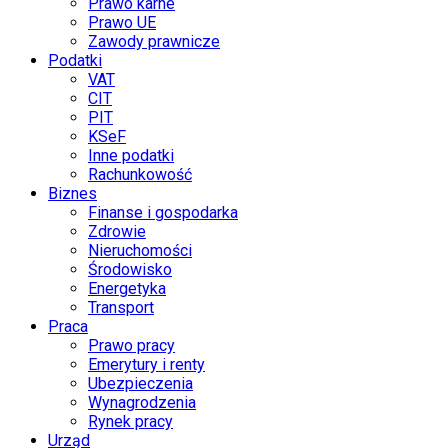
Prawo karne
Prawo UE
Zawody prawnicze
Podatki
VAT
CIT
PIT
KSeF
Inne podatki
Rachunkowość
Biznes
Finanse i gospodarka
Zdrowie
Nieruchomości
Środowisko
Energetyka
Transport
Praca
Prawo pracy
Emerytury i renty
Ubezpieczenia
Wynagrodzenia
Rynek pracy
Urząd