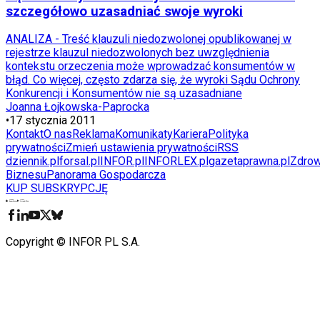
szczegółowo uzasadniać swoje wyroki
ANALIZA - Treść klauzuli niedozwolonej opublikowanej w
rejestrze klauzul niedozwolonych bez uwzględnienia
kontekstu orzeczenia może wprowadzać konsumentów w
błąd. Co więcej, często zdarza się, że wyroki Sądu Ochrony
Konkurencji i Konsumentów nie są uzasadniane
Joanna Łojkowska-Paprocka
•
17 stycznia 2011
Kontakt
O nas
Reklama
Komunikaty
Kariera
Polityka
prywatności
Zmień ustawienia prywatności
RSS
dziennik.pl
forsal.pl
INFOR.pl
INFORLEX.pl
gazetaprawna.pl
Zdrow
Biznesu
Panorama Gospodarcza
KUP SUBSKRYPCJĘ
Pobierz w
Pobierz z
Copyright © INFOR PL S.A.