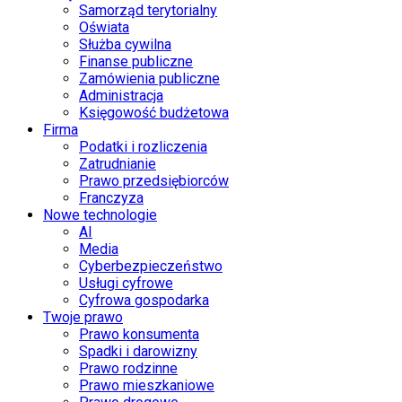
Samorząd terytorialny
Oświata
Służba cywilna
Finanse publiczne
Zamówienia publiczne
Administracja
Księgowość budżetowa
Firma
Podatki i rozliczenia
Zatrudnianie
Prawo przedsiębiorców
Franczyza
Nowe technologie
AI
Media
Cyberbezpieczeństwo
Usługi cyfrowe
Cyfrowa gospodarka
Twoje prawo
Prawo konsumenta
Spadki i darowizny
Prawo rodzinne
Prawo mieszkaniowe