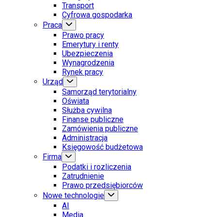
Transport
Cyfrowa gospodarka
Praca
Prawo pracy
Emerytury i renty
Ubezpieczenia
Wynagrodzenia
Rynek pracy
Urząd
Samorząd terytorialny
Oświata
Służba cywilna
Finanse publiczne
Zamówienia publiczne
Administracja
Księgowość budżetowa
Firma
Podatki i rozliczenia
Zatrudnienie
Prawo przedsiębiorców
Nowe technologie
AI
Media