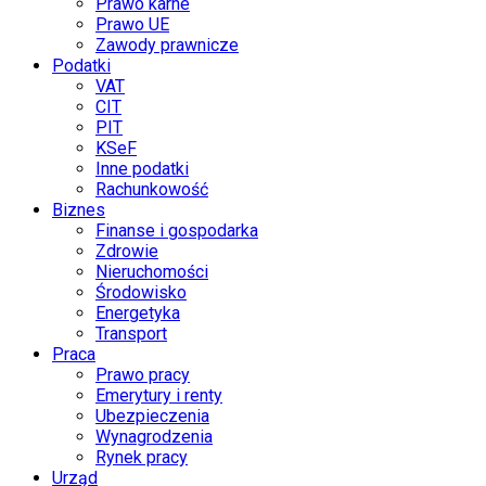
Prawo karne
Prawo UE
Zawody prawnicze
Podatki
VAT
CIT
PIT
KSeF
Inne podatki
Rachunkowość
Biznes
Finanse i gospodarka
Zdrowie
Nieruchomości
Środowisko
Energetyka
Transport
Praca
Prawo pracy
Emerytury i renty
Ubezpieczenia
Wynagrodzenia
Rynek pracy
Urząd