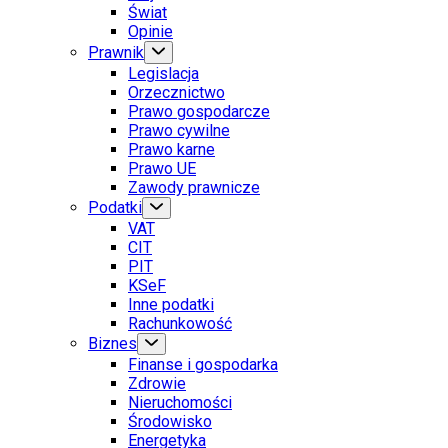
Świat
Opinie
Prawnik
Legislacja
Orzecznictwo
Prawo gospodarcze
Prawo cywilne
Prawo karne
Prawo UE
Zawody prawnicze
Podatki
VAT
CIT
PIT
KSeF
Inne podatki
Rachunkowość
Biznes
Finanse i gospodarka
Zdrowie
Nieruchomości
Środowisko
Energetyka