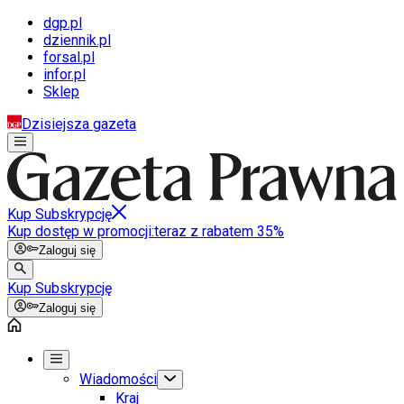
dgp.pl
dziennik.pl
forsal.pl
infor.pl
Sklep
Dzisiejsza gazeta
Kup Subskrypcję
Kup dostęp w promocji:
teraz z rabatem 35%
Zaloguj się
Kup Subskrypcję
Zaloguj się
Wiadomości
Kraj