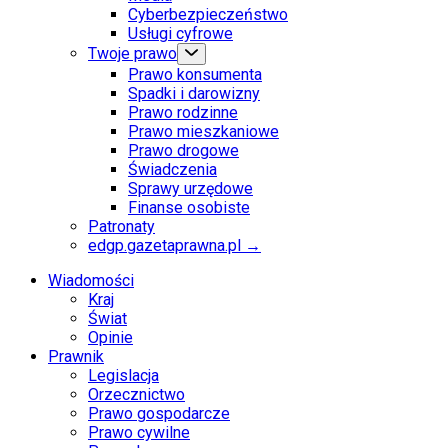
Cyberbezpieczeństwo
Usługi cyfrowe
Twoje prawo
Prawo konsumenta
Spadki i darowizny
Prawo rodzinne
Prawo mieszkaniowe
Prawo drogowe
Świadczenia
Sprawy urzędowe
Finanse osobiste
Patronaty
edgp.gazetaprawna.pl →
Wiadomości
Kraj
Świat
Opinie
Prawnik
Legislacja
Orzecznictwo
Prawo gospodarcze
Prawo cywilne