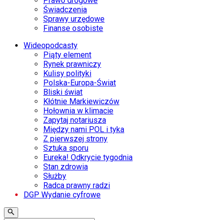
Prawo drogowe
Świadczenia
Sprawy urzędowe
Finanse osobiste
Wideopodcasty
Piąty element
Rynek prawniczy
Kulisy polityki
Polska-Europa-Świat
Bliski świat
Kłótnie Markiewiczów
Hołownia w klimacie
Zapytaj notariusza
Między nami POL i tyka
Z pierwszej strony
Sztuka sporu
Eureka! Odkrycie tygodnia
Stan zdrowia
Służby
Radca prawny radzi
DGP Wydanie cyfrowe