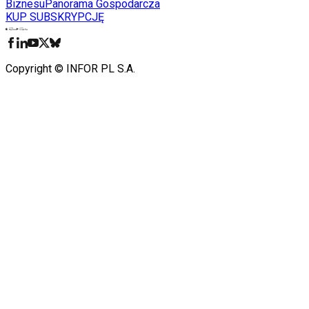
Biznesu
Panorama Gospodarcza
KUP SUBSKRYPCJĘ
Pobierz w
Pobierz z
Copyright © INFOR PL S.A.