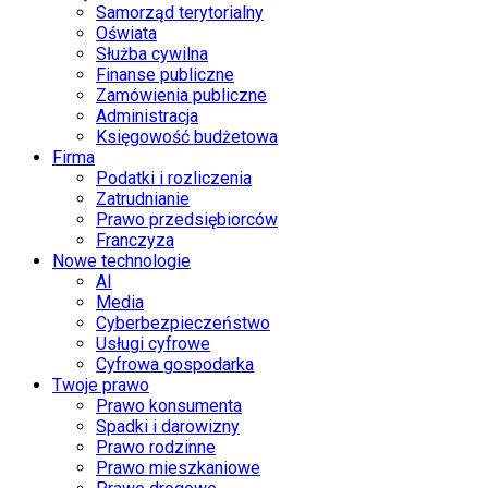
Samorząd terytorialny
Oświata
Służba cywilna
Finanse publiczne
Zamówienia publiczne
Administracja
Księgowość budżetowa
Firma
Podatki i rozliczenia
Zatrudnianie
Prawo przedsiębiorców
Franczyza
Nowe technologie
AI
Media
Cyberbezpieczeństwo
Usługi cyfrowe
Cyfrowa gospodarka
Twoje prawo
Prawo konsumenta
Spadki i darowizny
Prawo rodzinne
Prawo mieszkaniowe