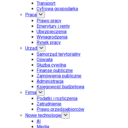
Transport
Cyfrowa gospodarka
Praca
Prawo pracy
Emerytury i renty
Ubezpieczenia
Wynagrodzenia
Rynek pracy
Urząd
Samorząd terytorialny
Oświata
Służba cywilna
Finanse publiczne
Zamówienia publiczne
Administracja
Księgowość budżetowa
Firma
Podatki i rozliczenia
Zatrudnienie
Prawo przedsiębiorców
Nowe technologie
AI
Media