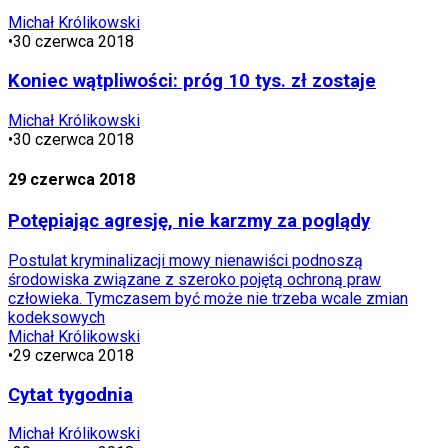
Michał Królikowski
•
30 czerwca 2018
Koniec wątpliwości: próg 10 tys. zł zostaje
Michał Królikowski
•
30 czerwca 2018
29 czerwca 2018
Potępiając agresję, nie karzmy za poglądy
Postulat kryminalizacji mowy nienawiści podnoszą
środowiska związane z szeroko pojętą ochroną praw
człowieka. Tymczasem być może nie trzeba wcale zmian
kodeksowych
Michał Królikowski
•
29 czerwca 2018
Cytat tygodnia
Michał Królikowski