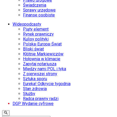
Prawo drogowe
Świadczenia
Sprawy urzędowe
Finanse osobiste
Wideopodcasty
Piąty element
Rynek prawniczy
Kulisy polityki
Polska-Europa-Świat
Bliski świat
Kłótnie Markiewiczów
Hołownia w klimacie
Zapytaj notariusza
Między nami POL i tyka
Z pierwszej strony
Sztuka sporu
Eureka! Odkrycie tygodnia
Stan zdrowia
Służby
Radca prawny radzi
DGP Wydanie cyfrowe