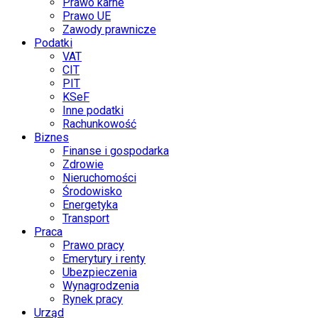
Prawo karne
Prawo UE
Zawody prawnicze
Podatki
VAT
CIT
PIT
KSeF
Inne podatki
Rachunkowość
Biznes
Finanse i gospodarka
Zdrowie
Nieruchomości
Środowisko
Energetyka
Transport
Praca
Prawo pracy
Emerytury i renty
Ubezpieczenia
Wynagrodzenia
Rynek pracy
Urząd