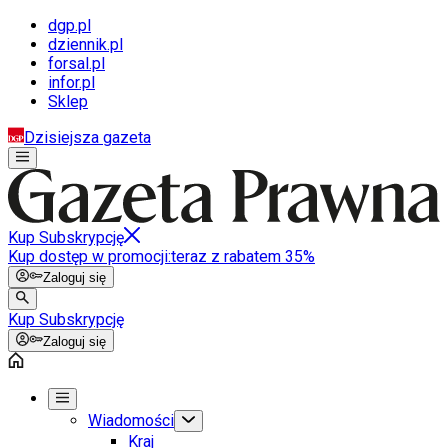
dgp.pl
dziennik.pl
forsal.pl
infor.pl
Sklep
Dzisiejsza gazeta
Kup Subskrypcję
Kup dostęp w promocji:
teraz z rabatem 35%
Zaloguj się
Kup Subskrypcję
Zaloguj się
Wiadomości
Kraj