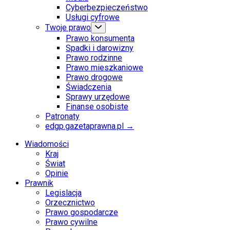
Cyberbezpieczeństwo
Usługi cyfrowe
Twoje prawo
Prawo konsumenta
Spadki i darowizny
Prawo rodzinne
Prawo mieszkaniowe
Prawo drogowe
Świadczenia
Sprawy urzędowe
Finanse osobiste
Patronaty
edgp.gazetaprawna.pl →
Wiadomości
Kraj
Świat
Opinie
Prawnik
Legislacja
Orzecznictwo
Prawo gospodarcze
Prawo cywilne