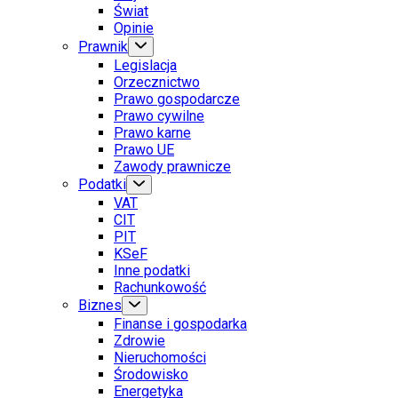
Świat
Opinie
Prawnik
Legislacja
Orzecznictwo
Prawo gospodarcze
Prawo cywilne
Prawo karne
Prawo UE
Zawody prawnicze
Podatki
VAT
CIT
PIT
KSeF
Inne podatki
Rachunkowość
Biznes
Finanse i gospodarka
Zdrowie
Nieruchomości
Środowisko
Energetyka