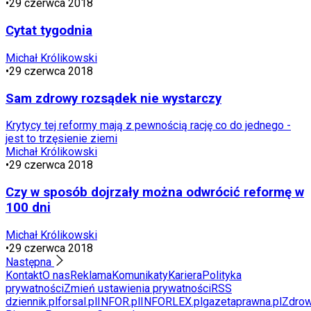
•
29 czerwca 2018
Cytat tygodnia
Michał Królikowski
•
29 czerwca 2018
Sam zdrowy rozsądek nie wystarczy
Krytycy tej reformy mają z pewnością rację co do jednego -
jest to trzęsienie ziemi
Michał Królikowski
•
29 czerwca 2018
Czy w sposób dojrzały można odwrócić reformę w
100 dni
Michał Królikowski
•
29 czerwca 2018
Następna
Kontakt
O nas
Reklama
Komunikaty
Kariera
Polityka
prywatności
Zmień ustawienia prywatności
RSS
dziennik.pl
forsal.pl
INFOR.pl
INFORLEX.pl
gazetaprawna.pl
Zdrow