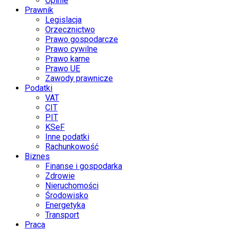
Opinie
Prawnik
Legislacja
Orzecznictwo
Prawo gospodarcze
Prawo cywilne
Prawo karne
Prawo UE
Zawody prawnicze
Podatki
VAT
CIT
PIT
KSeF
Inne podatki
Rachunkowość
Biznes
Finanse i gospodarka
Zdrowie
Nieruchomości
Środowisko
Energetyka
Transport
Praca