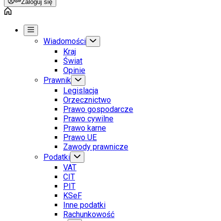
Zaloguj się
Wiadomości
Kraj
Świat
Opinie
Prawnik
Legislacja
Orzecznictwo
Prawo gospodarcze
Prawo cywilne
Prawo karne
Prawo UE
Zawody prawnicze
Podatki
VAT
CIT
PIT
KSeF
Inne podatki
Rachunkowość