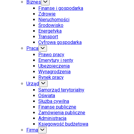
Biznes
Finanse i gospodarka
Zdrowie
Nieruchomości
Środowisko
Energetyka
Transport
Cyfrowa gospodarka
Praca
Prawo pracy
Emerytury i renty
Ubezpieczenia
Wynagrodzenia
Rynek pracy
Urząd
Samorząd terytorialny
Oświata
Służba cywilna
Finanse publiczne
Zamówienia publiczne
Administracja
Księgowość budżetowa
Firma