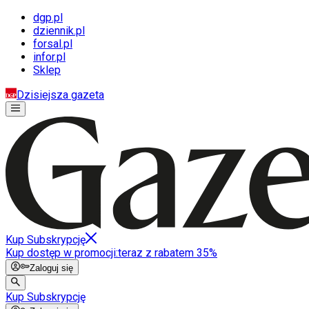
dgp.pl
dziennik.pl
forsal.pl
infor.pl
Sklep
Dzisiejsza gazeta
Kup Subskrypcję
Kup dostęp w promocji:
teraz z rabatem 35%
Zaloguj się
Kup Subskrypcję