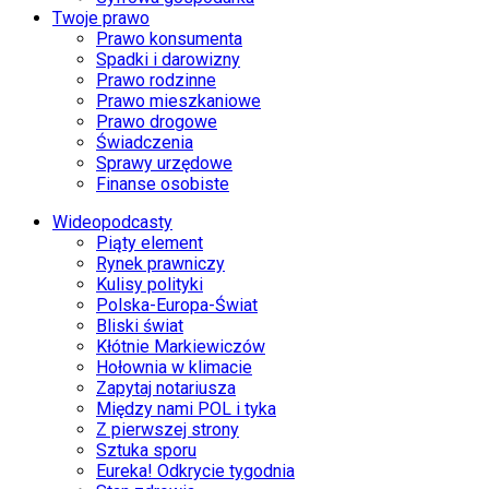
Twoje prawo
Prawo konsumenta
Spadki i darowizny
Prawo rodzinne
Prawo mieszkaniowe
Prawo drogowe
Świadczenia
Sprawy urzędowe
Finanse osobiste
Wideopodcasty
Piąty element
Rynek prawniczy
Kulisy polityki
Polska-Europa-Świat
Bliski świat
Kłótnie Markiewiczów
Hołownia w klimacie
Zapytaj notariusza
Między nami POL i tyka
Z pierwszej strony
Sztuka sporu
Eureka! Odkrycie tygodnia