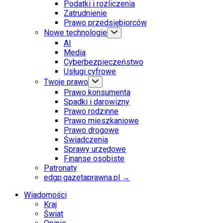
Podatki i rozliczenia
Zatrudnienie
Prawo przedsiębiorców
Nowe technologie
AI
Media
Cyberbezpieczeństwo
Usługi cyfrowe
Twoje prawo
Prawo konsumenta
Spadki i darowizny
Prawo rodzinne
Prawo mieszkaniowe
Prawo drogowe
Świadczenia
Sprawy urzędowe
Finanse osobiste
Patronaty
edgp.gazetaprawna.pl →
Wiadomości
Kraj
Świat