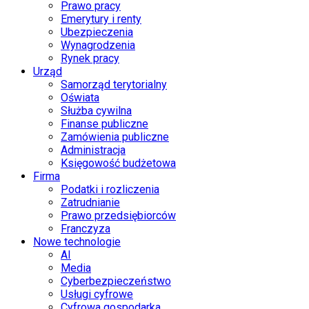
Prawo pracy
Emerytury i renty
Ubezpieczenia
Wynagrodzenia
Rynek pracy
Urząd
Samorząd terytorialny
Oświata
Służba cywilna
Finanse publiczne
Zamówienia publiczne
Administracja
Księgowość budżetowa
Firma
Podatki i rozliczenia
Zatrudnianie
Prawo przedsiębiorców
Franczyza
Nowe technologie
AI
Media
Cyberbezpieczeństwo
Usługi cyfrowe
Cyfrowa gospodarka