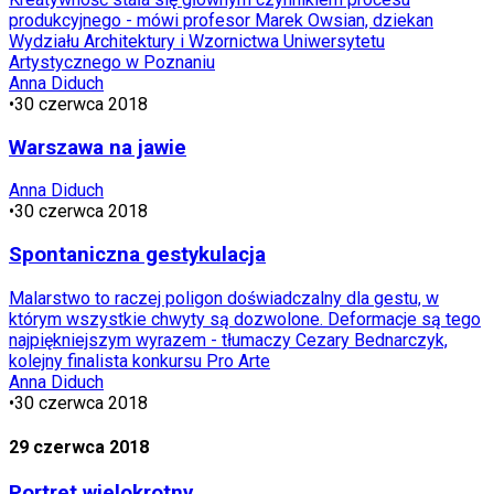
produkcyjnego - mówi profesor Marek Owsian, dziekan
Wydziału Architektury i Wzornictwa Uniwersytetu
Artystycznego w Poznaniu
Anna Diduch
•
30 czerwca 2018
Warszawa na jawie
Anna Diduch
•
30 czerwca 2018
Spontaniczna gestykulacja
Malarstwo to raczej poligon doświadczalny dla gestu, w
którym wszystkie chwyty są dozwolone. Deformacje są tego
najpiękniejszym wyrazem - tłumaczy Cezary Bednarczyk,
kolejny finalista konkursu Pro Arte
Anna Diduch
•
30 czerwca 2018
29 czerwca 2018
Portret wielokrotny