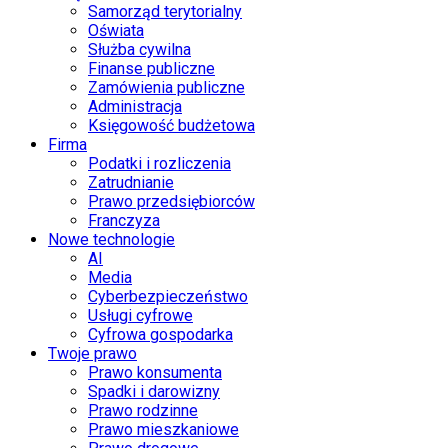
Samorząd terytorialny
Oświata
Służba cywilna
Finanse publiczne
Zamówienia publiczne
Administracja
Księgowość budżetowa
Firma
Podatki i rozliczenia
Zatrudnianie
Prawo przedsiębiorców
Franczyza
Nowe technologie
AI
Media
Cyberbezpieczeństwo
Usługi cyfrowe
Cyfrowa gospodarka
Twoje prawo
Prawo konsumenta
Spadki i darowizny
Prawo rodzinne
Prawo mieszkaniowe