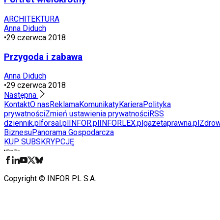
ARCHITEKTURA
Anna Diduch
•
29 czerwca 2018
Przygoda i zabawa
Anna Diduch
•
29 czerwca 2018
Następna
Kontakt
O nas
Reklama
Komunikaty
Kariera
Polityka
prywatności
Zmień ustawienia prywatności
RSS
dziennik.pl
forsal.pl
INFOR.pl
INFORLEX.pl
gazetaprawna.pl
Zdrow
Biznesu
Panorama Gospodarcza
KUP SUBSKRYPCJĘ
Pobierz w
Pobierz z
Copyright © INFOR PL S.A.