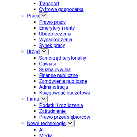
Transport
Cyfrowa gospodarka
Praca
Prawo pracy
Emerytury i renty
Ubezpieczenia
Wynagrodzenia
Rynek pracy
Urząd
Samorząd terytorialny
Oświata
Służba cywilna
Finanse publiczne
Zamówienia publiczne
Administracja
Księgowość budżetowa
Firma
Podatki i rozliczenia
Zatrudnienie
Prawo przedsiębiorców
Nowe technologie
AI
Media