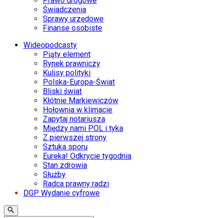
Prawo drogowe
Świadczenia
Sprawy urzędowe
Finanse osobiste
Wideopodcasty
Piąty element
Rynek prawniczy
Kulisy polityki
Polska-Europa-Świat
Bliski świat
Kłótnie Markiewiczów
Hołownia w klimacie
Zapytaj notariusza
Między nami POL i tyka
Z pierwszej strony
Sztuka sporu
Eureka! Odkrycie tygodnia
Stan zdrowia
Służby
Radca prawny radzi
DGP Wydanie cyfrowe