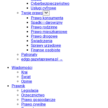
Cyberbezpieczeństwo
Usługi cyfrowe
Twoje prawo
Prawo konsumenta
Spadki i darowizny
Prawo rodzinne
Prawo mieszkaniowe
Prawo drogowe
Świadczenia
Sprawy urzędowe
Finanse osobiste
Patronaty
edgp.gazetaprawna.pl →
Wiadomości
Kraj
Świat
Opinie
Prawnik
Legislacja
Orzecznictwo
Prawo gospodarcze
Prawo cywilne