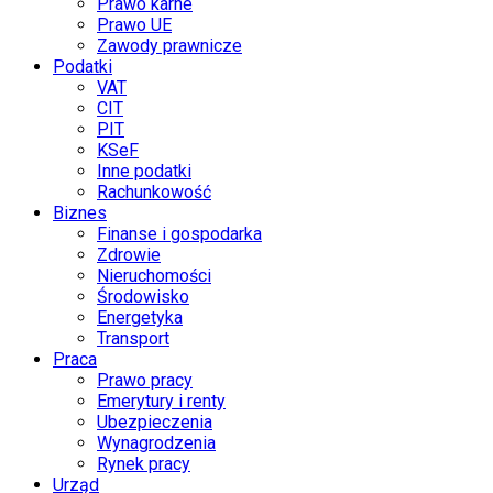
Prawo karne
Prawo UE
Zawody prawnicze
Podatki
VAT
CIT
PIT
KSeF
Inne podatki
Rachunkowość
Biznes
Finanse i gospodarka
Zdrowie
Nieruchomości
Środowisko
Energetyka
Transport
Praca
Prawo pracy
Emerytury i renty
Ubezpieczenia
Wynagrodzenia
Rynek pracy
Urząd