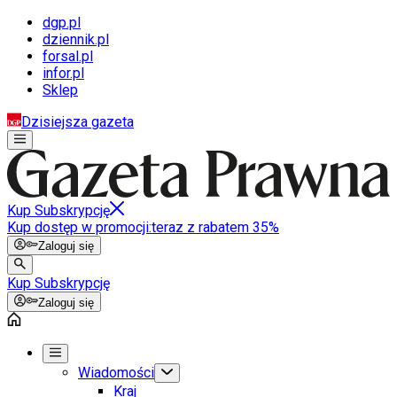
dgp.pl
dziennik.pl
forsal.pl
infor.pl
Sklep
Dzisiejsza gazeta
Kup Subskrypcję
Kup dostęp w promocji:
teraz z rabatem 35%
Zaloguj się
Kup Subskrypcję
Zaloguj się
Wiadomości
Kraj