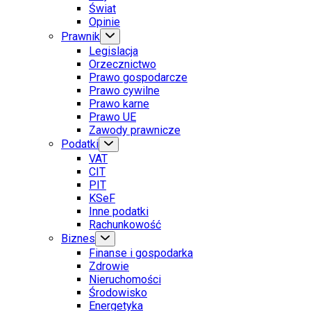
Świat
Opinie
Prawnik
Legislacja
Orzecznictwo
Prawo gospodarcze
Prawo cywilne
Prawo karne
Prawo UE
Zawody prawnicze
Podatki
VAT
CIT
PIT
KSeF
Inne podatki
Rachunkowość
Biznes
Finanse i gospodarka
Zdrowie
Nieruchomości
Środowisko
Energetyka