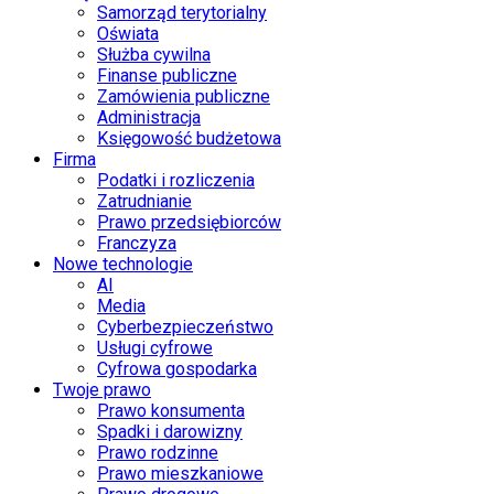
Samorząd terytorialny
Oświata
Służba cywilna
Finanse publiczne
Zamówienia publiczne
Administracja
Księgowość budżetowa
Firma
Podatki i rozliczenia
Zatrudnianie
Prawo przedsiębiorców
Franczyza
Nowe technologie
AI
Media
Cyberbezpieczeństwo
Usługi cyfrowe
Cyfrowa gospodarka
Twoje prawo
Prawo konsumenta
Spadki i darowizny
Prawo rodzinne
Prawo mieszkaniowe