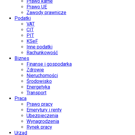
Prawo karne
Prawo UE
Zawody prawnicze
Podatki
VAT
CIT
PIT
KSeF
Inne podatki
Rachunkowość
Biznes
Finanse i gospodarka
Zdrowie
Nieruchomości
Środowisko
Energetyka
Transport
Praca
Prawo pracy
Emerytury i renty
Ubezpieczenia
Wynagrodzenia
Rynek pracy
Urząd