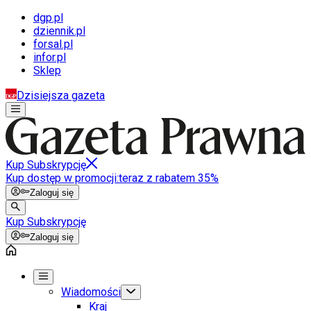
dgp.pl
dziennik.pl
forsal.pl
infor.pl
Sklep
Dzisiejsza gazeta
Kup Subskrypcję
Kup dostęp w promocji:
teraz z rabatem 35%
Zaloguj się
Kup Subskrypcję
Zaloguj się
Wiadomości
Kraj