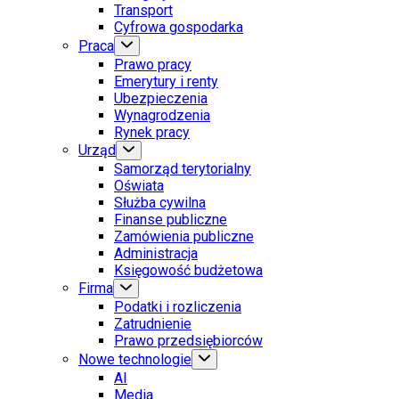
Transport
Cyfrowa gospodarka
Praca
Prawo pracy
Emerytury i renty
Ubezpieczenia
Wynagrodzenia
Rynek pracy
Urząd
Samorząd terytorialny
Oświata
Służba cywilna
Finanse publiczne
Zamówienia publiczne
Administracja
Księgowość budżetowa
Firma
Podatki i rozliczenia
Zatrudnienie
Prawo przedsiębiorców
Nowe technologie
AI
Media