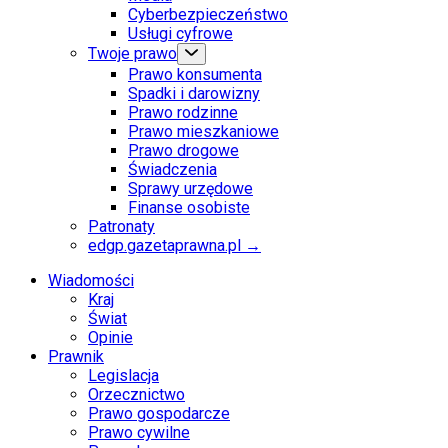
Cyberbezpieczeństwo
Usługi cyfrowe
Twoje prawo
Prawo konsumenta
Spadki i darowizny
Prawo rodzinne
Prawo mieszkaniowe
Prawo drogowe
Świadczenia
Sprawy urzędowe
Finanse osobiste
Patronaty
edgp.gazetaprawna.pl →
Wiadomości
Kraj
Świat
Opinie
Prawnik
Legislacja
Orzecznictwo
Prawo gospodarcze
Prawo cywilne