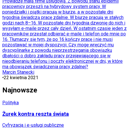
Prowadzę małą firmę usługową. Z powodu stanu epidemii
pracownicy przeszli na hybrydowy system pracy. W
poniedziałki i piątki pracują w biurze, a w pozostałe dni
tygodnia świadczą pracę zdalnie. W biurze pracują w stałych
godzi nach 8–16. W pozostałe dni tygodnia dzwonię do nich i
wysyłam e-maile przez cały dzień. W ostatnim czasie jeden z
pracowników przestał odbierać e-maile i telefon ode mnie po
16. Tłumaczy się tym, że po 16 kończy pracę i nie musi
pozostawać w mojej dyspozycji. Czy mogę wręczyć mu
dyscyplinarkę z powodu nieprzestrzegania obowiązku
dbałości o dobro zakładu pracy przejawiającego się w
nieodbieraniu telefonu i poczty elektronicznej w dni, w które
ma obowiązek świadczenia pracy zdalnej?
Marcin Stanecki
•
22 kwietnia 2021
Najnowsze
Polityka
Żurek kontra reszta świata
Cyfryzacja i e-usługi publiczne