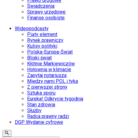
Prawo drogowe
Świadczenia
Sprawy urzędowe
Finanse osobiste
Wideopodcasty
Piąty element
Rynek prawniczy
Kulisy polityki
Polska-Europa-Świat
Bliski świat
Kłótnie Markiewiczów
Hołownia w klimacie
Zapytaj notariusza
Między nami POL i tyka
Z pierwszej strony
Sztuka sporu
Eureka! Odkrycie tygodnia
Stan zdrowia
Służby
Radca prawny radzi
DGP Wydanie cyfrowe