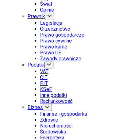
Świat
Opinie
Prawnik
Legislacja
Orzecznictwo
Prawo gospodarcze
Prawo cywilne
Prawo karne
Prawo UE
Zawody prawnicze
Podatki
VAT
CIT
PIT
KSeF
Inne podatki
Rachunkowość
Biznes
Finanse i gospodarka
Zdrowie
Nieruchomości
Środowisko
Energetyka