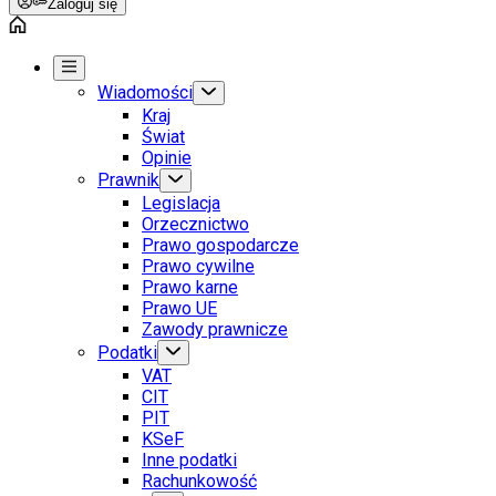
Zaloguj się
Wiadomości
Kraj
Świat
Opinie
Prawnik
Legislacja
Orzecznictwo
Prawo gospodarcze
Prawo cywilne
Prawo karne
Prawo UE
Zawody prawnicze
Podatki
VAT
CIT
PIT
KSeF
Inne podatki
Rachunkowość