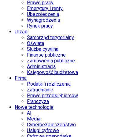
Prawo pracy
Emerytury i renty
Ubezpieczenia
Wynagrodzenia
Rynek pracy
Urząd
Samorząd terytorialny
Oświata
Służba cywilna
Finanse publiczne
Zamówienia publiczne
Administracja
Księgowość budżetowa
Firma
Podatki i rozliczenia
Zatrudnianie
Prawo przedsiębiorców
Franczyza
Nowe technologie
AI
Media
Cyberbezpieczeństwo
Usługi cyfrowe
Cyfrowa gospodarka