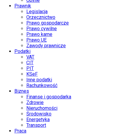
Opinie
Prawnik
Legislacja
Orzecznictwo
Prawo gospodarcze
Prawo cywilne
Prawo karne
Prawo UE
Zawody prawnicze
Podatki
VAT
CIT
PIT
KSeF
Inne podatki
Rachunkowość
Biznes
Finanse i gospodarka
Zdrowie
Nieruchomości
Środowisko
Energetyka
Transport
Praca