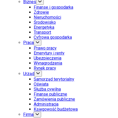
Biznes
Finanse i gospodarka
Zdrowie
Nieruchomości
Środowisko
Energetyka
Transport
Cyfrowa gospodarka
Praca
Prawo pracy
Emerytury i renty
Ubezpieczenia
Wynagrodzenia
Rynek pracy
Urząd
Samorząd terytorialny
Oświata
Służba cywilna
Finanse publiczne
Zamówienia publiczne
Administracja
Księgowość budżetowa
Firma