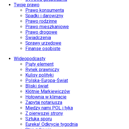
Twoje prawo
Prawo konsumenta
Spadki i darowizny
Prawo rodzinne
Prawo mieszkaniowe
Prawo drogowe
Świadczenia
Sprawy urzędowe
Finanse osobiste
Wideopodcasty
Piąty element
Rynek prawniczy
Kulisy polityki
Polska-Europa-Świat
Bliski świat
Kłótnie Markiewiczów
Hołownia w klimacie
Zapytaj notariusza
Między nami POL i tyka
Z pierwszej strony
Sztuka sporu
Eureka! Odkrycie tygodnia