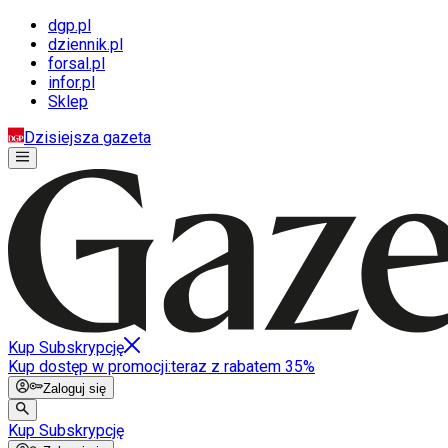
dgp.pl
dziennik.pl
forsal.pl
infor.pl
Sklep
Dzisiejsza gazeta
Kup Subskrypcję
Kup dostęp w promocji:
teraz z rabatem 35%
Zaloguj się
Kup Subskrypcję