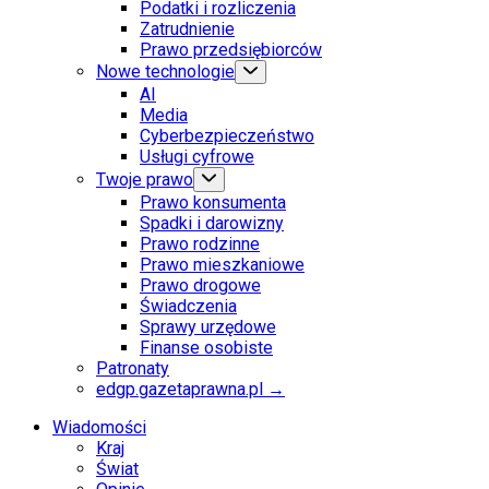
Podatki i rozliczenia
Zatrudnienie
Prawo przedsiębiorców
Nowe technologie
AI
Media
Cyberbezpieczeństwo
Usługi cyfrowe
Twoje prawo
Prawo konsumenta
Spadki i darowizny
Prawo rodzinne
Prawo mieszkaniowe
Prawo drogowe
Świadczenia
Sprawy urzędowe
Finanse osobiste
Patronaty
edgp.gazetaprawna.pl →
Wiadomości
Kraj
Świat