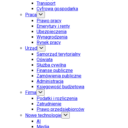
Transport
Cyfrowa gospodarka
Praca
Prawo pracy
Emerytury i renty
Ubezpieczenia
Wynagrodzenia
Rynek pracy
Urząd
Samorząd terytorialny
Oświata
Służba cywilna
Finanse publiczne
Zamówienia publiczne
Administracja
Księgowość budżetowa
Firma
Podatki i rozliczenia
Zatrudnienie
Prawo przedsiębiorców
Nowe technologie
AI
Media