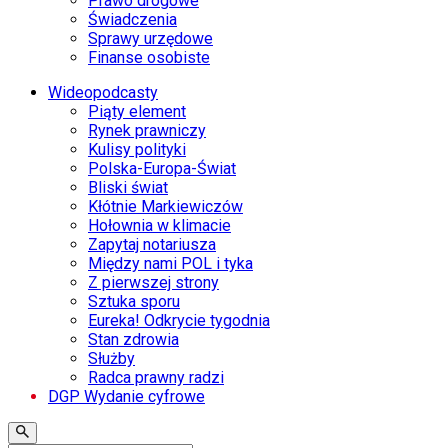
Prawo drogowe
Świadczenia
Sprawy urzędowe
Finanse osobiste
Wideopodcasty
Piąty element
Rynek prawniczy
Kulisy polityki
Polska-Europa-Świat
Bliski świat
Kłótnie Markiewiczów
Hołownia w klimacie
Zapytaj notariusza
Między nami POL i tyka
Z pierwszej strony
Sztuka sporu
Eureka! Odkrycie tygodnia
Stan zdrowia
Służby
Radca prawny radzi
DGP Wydanie cyfrowe