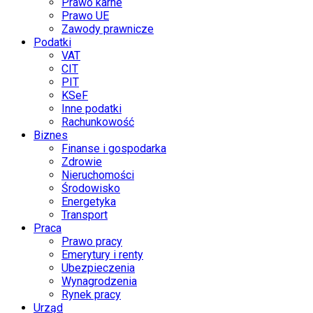
Prawo karne
Prawo UE
Zawody prawnicze
Podatki
VAT
CIT
PIT
KSeF
Inne podatki
Rachunkowość
Biznes
Finanse i gospodarka
Zdrowie
Nieruchomości
Środowisko
Energetyka
Transport
Praca
Prawo pracy
Emerytury i renty
Ubezpieczenia
Wynagrodzenia
Rynek pracy
Urząd