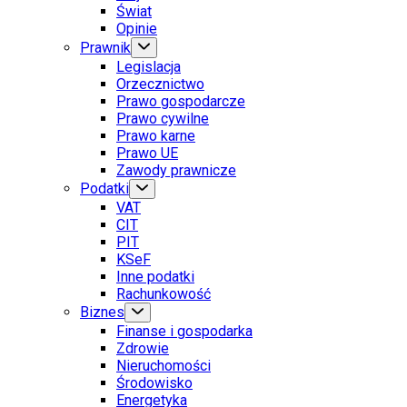
Świat
Opinie
Prawnik
Legislacja
Orzecznictwo
Prawo gospodarcze
Prawo cywilne
Prawo karne
Prawo UE
Zawody prawnicze
Podatki
VAT
CIT
PIT
KSeF
Inne podatki
Rachunkowość
Biznes
Finanse i gospodarka
Zdrowie
Nieruchomości
Środowisko
Energetyka