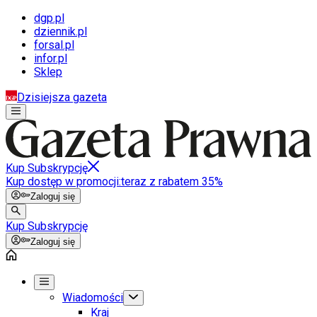
dgp.pl
dziennik.pl
forsal.pl
infor.pl
Sklep
Dzisiejsza gazeta
Kup Subskrypcję
Kup dostęp w promocji:
teraz z rabatem 35%
Zaloguj się
Kup Subskrypcję
Zaloguj się
Wiadomości
Kraj