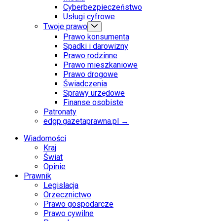
Cyberbezpieczeństwo
Usługi cyfrowe
Twoje prawo
Prawo konsumenta
Spadki i darowizny
Prawo rodzinne
Prawo mieszkaniowe
Prawo drogowe
Świadczenia
Sprawy urzędowe
Finanse osobiste
Patronaty
edgp.gazetaprawna.pl →
Wiadomości
Kraj
Świat
Opinie
Prawnik
Legislacja
Orzecznictwo
Prawo gospodarcze
Prawo cywilne