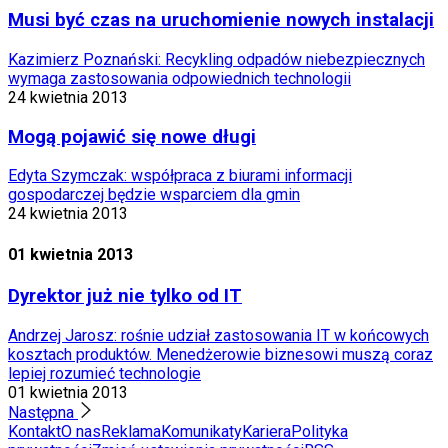
Musi być czas na uruchomienie nowych instalacji
Kazimierz Poznański: Recykling odpadów niebezpiecznych
wymaga zastosowania odpowiednich technologii
24 kwietnia 2013
Mogą pojawić się nowe długi
Edyta Szymczak: współpraca z biurami informacji
gospodarczej będzie wsparciem dla gmin
24 kwietnia 2013
01 kwietnia 2013
Dyrektor już nie tylko od IT
Andrzej Jarosz: rośnie udział zastosowania IT w końcowych
kosztach produktów. Menedżerowie biznesowi muszą coraz
lepiej rozumieć technologie
01 kwietnia 2013
Następna
Kontakt
O nas
Reklama
Komunikaty
Kariera
Polityka