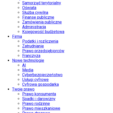
Samorząd terytorialny
Oświata
Służba cywilna
Finanse publiczne
Zamówienia publiczne
Administracja
Księgowość budżetowa
Firma
Podatki i rozliczenia
Zatrudnianie
Prawo przedsiębiorców
Franczyza
Nowe technologie
AI
Media
Cyberbezpieczeństwo
Usługi cyfrowe
Cyfrowa gospodarka
Twoje prawo
Prawo konsumenta
Spadki i darowizny
Prawo rodzinne
Prawo mieszkaniowe