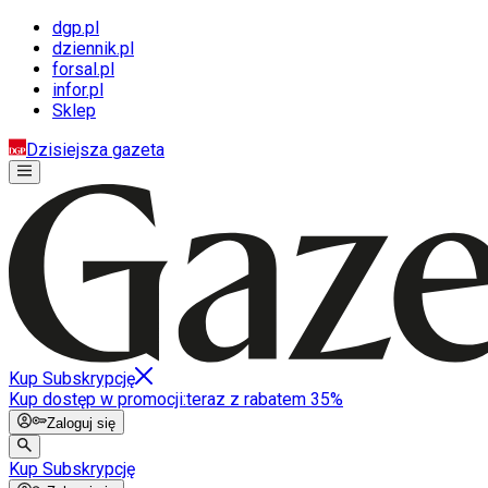
dgp.pl
dziennik.pl
forsal.pl
infor.pl
Sklep
Dzisiejsza gazeta
Kup Subskrypcję
Kup dostęp w promocji:
teraz z rabatem 35%
Zaloguj się
Kup Subskrypcję