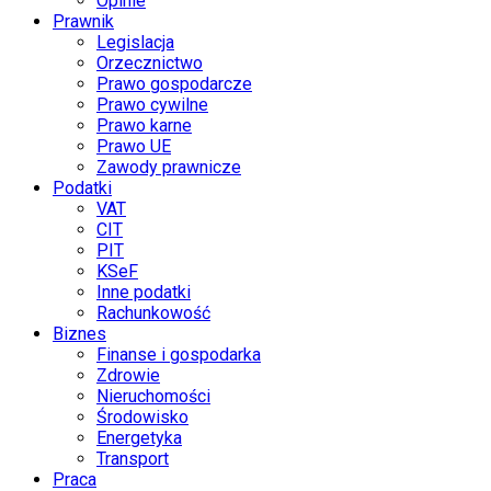
Opinie
Prawnik
Legislacja
Orzecznictwo
Prawo gospodarcze
Prawo cywilne
Prawo karne
Prawo UE
Zawody prawnicze
Podatki
VAT
CIT
PIT
KSeF
Inne podatki
Rachunkowość
Biznes
Finanse i gospodarka
Zdrowie
Nieruchomości
Środowisko
Energetyka
Transport
Praca