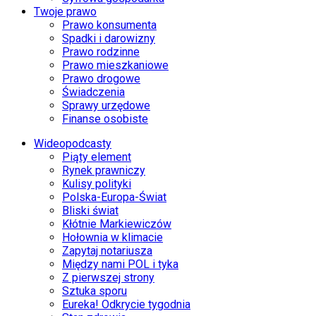
Twoje prawo
Prawo konsumenta
Spadki i darowizny
Prawo rodzinne
Prawo mieszkaniowe
Prawo drogowe
Świadczenia
Sprawy urzędowe
Finanse osobiste
Wideopodcasty
Piąty element
Rynek prawniczy
Kulisy polityki
Polska-Europa-Świat
Bliski świat
Kłótnie Markiewiczów
Hołownia w klimacie
Zapytaj notariusza
Między nami POL i tyka
Z pierwszej strony
Sztuka sporu
Eureka! Odkrycie tygodnia