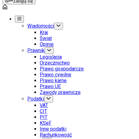
Zaloguj się
Wiadomości
Kraj
Świat
Opinie
Prawnik
Legislacja
Orzecznictwo
Prawo gospodarcze
Prawo cywilne
Prawo karne
Prawo UE
Zawody prawnicze
Podatki
VAT
CIT
PIT
KSeF
Inne podatki
Rachunkowość