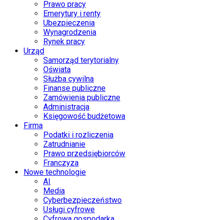
Prawo pracy
Emerytury i renty
Ubezpieczenia
Wynagrodzenia
Rynek pracy
Urząd
Samorząd terytorialny
Oświata
Służba cywilna
Finanse publiczne
Zamówienia publiczne
Administracja
Księgowość budżetowa
Firma
Podatki i rozliczenia
Zatrudnianie
Prawo przedsiębiorców
Franczyza
Nowe technologie
AI
Media
Cyberbezpieczeństwo
Usługi cyfrowe
Cyfrowa gospodarka