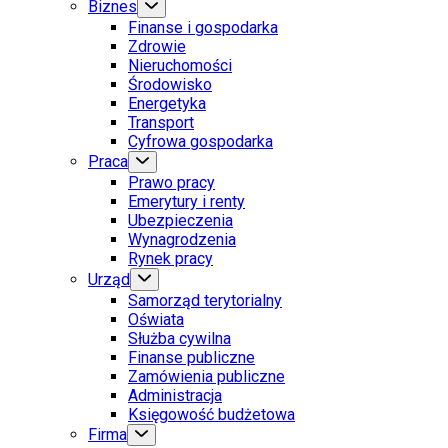
Biznes
Finanse i gospodarka
Zdrowie
Nieruchomości
Środowisko
Energetyka
Transport
Cyfrowa gospodarka
Praca
Prawo pracy
Emerytury i renty
Ubezpieczenia
Wynagrodzenia
Rynek pracy
Urząd
Samorząd terytorialny
Oświata
Służba cywilna
Finanse publiczne
Zamówienia publiczne
Administracja
Księgowość budżetowa
Firma