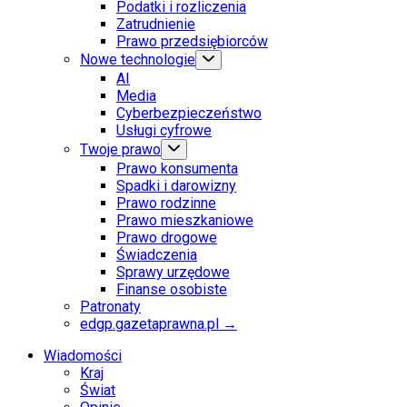
Podatki i rozliczenia
Zatrudnienie
Prawo przedsiębiorców
Nowe technologie
AI
Media
Cyberbezpieczeństwo
Usługi cyfrowe
Twoje prawo
Prawo konsumenta
Spadki i darowizny
Prawo rodzinne
Prawo mieszkaniowe
Prawo drogowe
Świadczenia
Sprawy urzędowe
Finanse osobiste
Patronaty
edgp.gazetaprawna.pl →
Wiadomości
Kraj
Świat