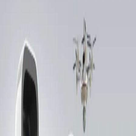
Świat
Opinie
Prawnik
Legislacja
Orzecznictwo
Prawo gospodarcze
Prawo cywilne
Prawo karne
Prawo UE
Zawody prawnicze
Podatki
VAT
CIT
PIT
KSeF
Inne podatki
Rachunkowość
Biznes
Finanse i gospodarka
Zdrowie
Nieruchomości
Środowisko
Energetyka